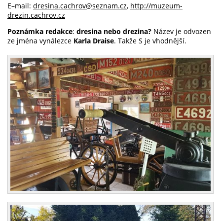
E–mail:
dresina.cachrov@seznam.cz
,
http://muzeum-
drezin.cachrov.cz
Poznámka redakce
:
dresina nebo drezina?
Název je odvozen
ze jména vynálezce
Karla Draise
. Takže S je vhodnější.