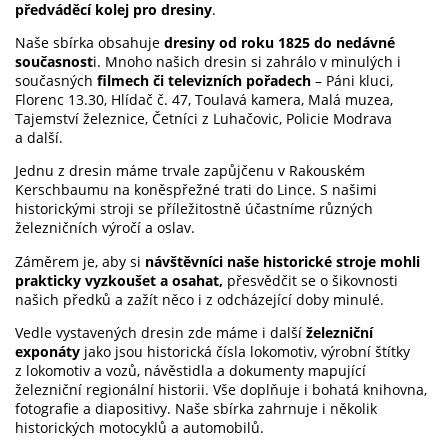
předváděcí kolej pro dresiny
.
Naše sbírka obsahuje
dresiny od roku 1825 do nedávné
současnost
i. Mnoho našich dresin si zahrálo v minulých i
současných
filmech či televizních pořadech
– Páni kluci,
Florenc 13.30, Hlídač č. 47, Toulavá kamera, Malá muzea,
Tajemství železnice, Četníci z Luhačovic, Policie Modrava
a další.
Jednu z dresin máme trvale zapůjčenu v Rakouském
Kerschbaumu na koněspřežné trati do Lince. S našimi
historickými stroji se příležitostně účastníme různých
železničních výročí a oslav.
Záměrem je, aby si
návštěvníci naše historické stroje mohli
prakticky vyzkoušet a osahat,
přesvědčit se o šikovnosti
našich předků a zažít něco i z odcházející doby minulé.
Vedle vystavených dresin zde máme i další
železniční
exponáty
jako jsou historická čísla lokomotiv, výrobní štítky
z lokomotiv a vozů, návěstidla a dokumenty mapující
železniční regionální historii. Vše doplňuje i bohatá knihovna,
fotografie a diapositivy. Naše sbírka zahrnuje i několik
historických motocyklů a automobilů.