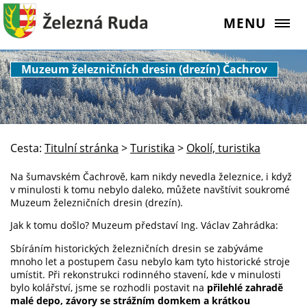
MENU
Muzeum železničních dresin (drezín) Čachrov
Cesta:
Titulní stránka
>
Turistika
>
Okolí, turistika
Na šumavském Čachrově, kam nikdy nevedla železnice, i když
v minulosti k tomu nebylo daleko, můžete navštívit soukromé
Muzeum železničních dresin (drezín).
Jak k tomu došlo? Muzeum představí Ing. Václav Zahrádka:
Sbíráním historických železničních dresin se zabýváme
mnoho let a postupem času nebylo kam tyto historické stroje
umístit. Při rekonstrukci rodinného stavení, kde v minulosti
bylo kolářství, jsme se rozhodli postavit na
přilehlé zahradě
malé depo, závory se strážním domkem a krátkou