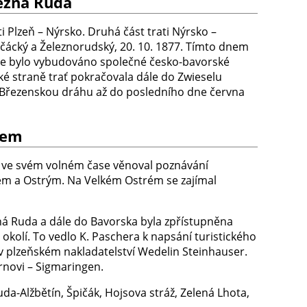
lezná Ruda
 Plzeň – Nýrsko. Druhá část trati Nýrsko –
Špičácký a Železnorudský, 20. 10. 1877. Tímto dnem
 kde bylo vybudováno společné česko-bavorské
ké straně trať pokračovala dále do Zwieselu
 – Březenskou dráhu až do posledního dne června
sem
r ve svém volném čase věnoval poznávání
em a Ostrým. Na Velkém Ostrém se zajímal
zná Ruda a dále do Bavorska byla zpřístupněna
okolí. To vedlo K. Paschera k napsání turistického
v plzeňském nakladatelství Wedelin Steinhauser.
rnovi – Sigmaringen.
da-Alžbětín, Špičák, Hojsova stráž, Zelená Lhota,