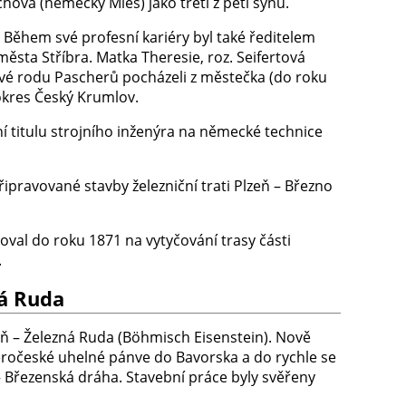
chova (německy Mies) jako třetí z pěti synů.
Během své profesní kariéry byl také ředitelem
ěsta Stříbra. Matka Theresie, roz. Seifertová
ové rodu Pascherů pocházeli z městečka (do roku
okres Český Krumlov.
í titulu strojního inženýra na německé technice
pravované stavby železniční trati Plzeň – Březno
oval do roku 1871 na vytyčování trasy části
.
ná Ruda
zeň – Železná Ruda (Böhmisch Eisenstein). Nově
eročeské uhelné pánve do Bavorska a do rychle se
 – Březenská dráha. Stavební práce byly svěřeny