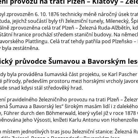
ní provozu na trati Plzeň – Klatovy – Že
yl zprovozněn 6. 10. 1876 technicky méně náročný úsek trati
uda, jejichž součástí byly tři železniční tunely, Milenecký, 
ciálně zprovozněna celá trať Plzeň – Železná Ruda-Alžbětín,
 Státní hranice prochází středem staniční budovy. Na němec
avorského Plattlingu. Celá trať tehdy patřila pod Plzeňsko
 byla zestátněna.
tický průvodce Šumavou a Bavorským le
kdy byla prováděna šumavská část projektu, se Karl Pasche
 přírody, především prostoru mezi horskými vrcholy Javor
kde snad kdysi stál středověký hrad.
ení pravidelného železničního provozu na trati Plzeň – Žele
ená Šumava a Bavorský les“ širokým masám lidí i z dalekého 
, Führer durch den Böhmerwald, který vyšel již v roce 1878 
 věnována Jeho Výsosti, knížeti Karlu Antonu von Hohenzolle
místem jednotlivých tras jsou železniční stanice: Železná Ru