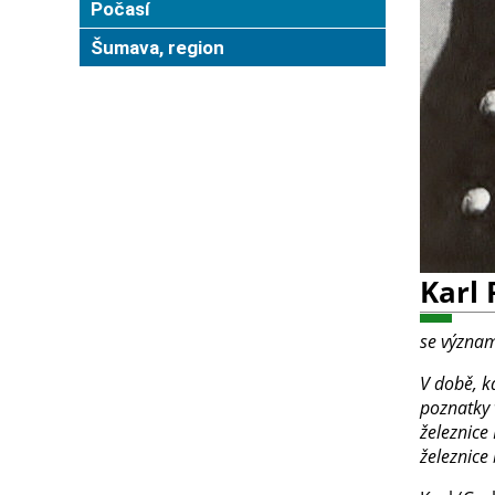
Počasí
Šumava, region
Karl
se význam
V době, k
poznatky 
železnice
železnice