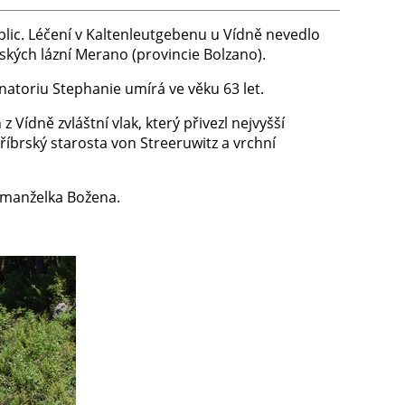
lic. Léčení v Kaltenleutgebenu u Vídně nevedlo
ských lázní Merano (provincie Bolzano).
anatoriu Stephanie umírá ve věku 63 let.
z Vídně zvláštní vlak, který přivezl nejvyšší
říbrský starosta von Streeruwitz a vrchní
o manželka Božena.