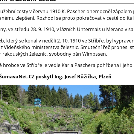
užební cesty v červnu 1910 K. Pascher onemocněl zápalem p
anému zlepšení. Rozhodl se proto pokračovat v cestě do ital
dny, ve středu 28. 9. 1910, v lázních Untermais u Merana v s
, který se konal v neděli 2. 10. 1910 ve Stříbře, byl vypraven 
z Vídeňského ministerstva železnic. Smuteční řeč pronesl st
r rakouských železnic, svobodný pán Wimpssen.
é hrobce ve Stříbře je vedle Karla Paschera pohřbena i jeh
ŠumavaNet.CZ poskytl Ing. Josef Růžička, Plzeň