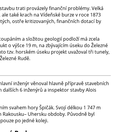
tavbu trati provázely finanční problémy. Velká
 ale také krach na Vídeňské burze v roce 1873
ých, ostře kritizovaných, finančních dotací by
oupáním a složitou geologií podloží má zcela
dukt o výšce 19 m, na zbývajícím úseku do Železné
o tzv. horském úseku projekt uvažoval tři tunely,
 Železné Rudě.
lavní inženýr věnoval hlavně přípravě stavebních
 dalších 6 inženýrů a inspektor stavby Alois
ním svahem hory Špičák. Svojí délkou 1 747 m
ším Rakousku– Uhersku obdoby. Původně byl
pouze po jedné koleji.