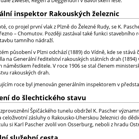
 dále Zwiesel, Regen a Deggendorf v Bavorském lese.
ální inspektor Rakouských železnic
oté, co projel první vlak z Plzně do Železné Rudy, se K. Pasc
řezno – Chomutov. Později zastával také funkci stavebního r
stavbu tamního nádraží.
tém působení v Plzni odchází (1889) do Vídně, kde se stává 
la na Generální ředitelství rakouských státních drah (1894)
 náměstkem ředitele. V roce 1906 se stal členem ministers
stvu rakouských drah.
ujícím roce byl jmenován generálním inspektorem v předsta
ení do šlechtického stavu
 zprovoznění Špičáckého tunelu obdržel K. Pascher významné 
za celoživotní zásluhy o Rakousko-Uherskou železnici do děd
ulu si Karl Pascher zvolil von Osserburg, neboli z hradu Ostr
ní služební cesta