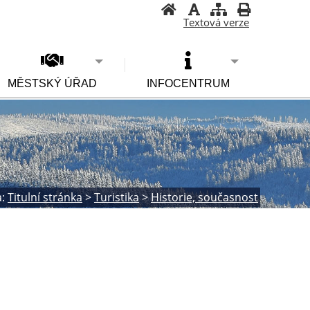
Textová verze
MĚSTSKÝ ÚŘAD
INFOCENTRUM
:
Titulní stránka
>
Turistika
>
Historie, současnost