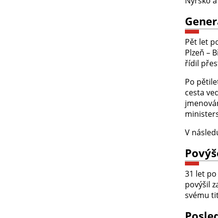
Nýrsko a
Gener
Pět let p
Plzeň – B
řídil pře
Po pětile
cesta ved
jmenován
minister
V násled
Povýš
31 let po
povýšil 
svému tit
Posled