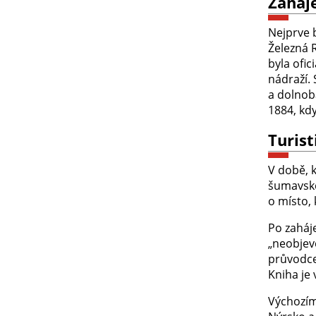
Zaháje
Nejprve b
Železná R
byla ofi
nádraží.
a dolnob
1884, kdy
Turis
V době, 
šumavské
o místo, 
Po zaháj
„neobjev
průvodce
Kniha je
Výchozím 