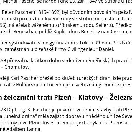
l) Michal Paschel se narodil dne 29. září 1847 ve Stříbře u Ta
c Peter Pascher (1815–1892) byl původním povoláním pekař. 
lečnosti pro těžbu olověné rudy ve Stříbře nebo starostou m
96), náležela k váženému stříbrskému rodu Seifertů. Předk
utsch-Beneschau poblíž Kaplic, dnes Benešov nad Černou, 
cher vystudoval reálné gymnázium v Lokti u Chebu. Po získán
yl zaměstnán u plzeňské firmy Civilingenieur Daniel.
869 převzal na krátkou dobu vedení zeměměřičských prací při
) – Chomutov.
ději Karl Pascher přešel do služeb tureckých drah, kde prac
ní trati z Bulharska do Turecka pro světoznámý Orientexpres
 železniční trati Plzeň – Klatovy – Želez
73 Dipl. Ing. K. Pascher je pověřen vedením stavby trati Pl
 „uhelná dráha“ měla zajistit dopravu hnědého uhlí ze Sev
cí průmyslové Plzně. Investorem projektu byla c. k. Plzeňsko
rmě Adalbert Lanna.