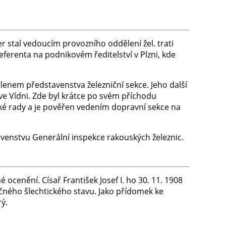
her stal vedoucím provozního oddělení žel. trati
eferenta na podnikovém ředitelství v Plzni, kde
členem představenstva železniční sekce. Jeho další
 ve Vídni. Zde byl krátce po svém příchodu
ké rady a je pověřen vedením dopravní sekce na
venstvu Generální inspekce rakouských železnic.
ocenění. Císař František Josef I. ho 30. 11. 1908
ičného šlechtického stavu. Jako přídomek ke
ý.