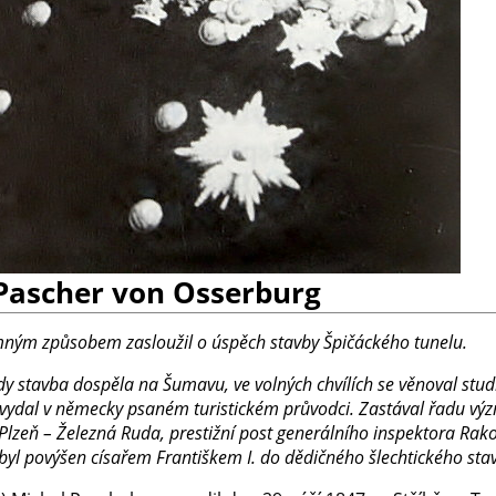
 Pascher von Osserburg
ným způsobem zasloužil o úspěch stavby Špičáckého tunelu.
dy stavba dospěla na Šumavu, ve volných chvílích se věnoval stu
vydal v německy psaném turistickém průvodci. Zastával řadu výz
 Plzeň – Železná Ruda, prestižní post generálního inspektora Rak
 byl povýšen císařem Františkem I. do dědičného šlechtického sta