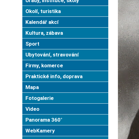
Úřady, instituce, školy
Okolí, turistika
Kalendář akcí
Kultura, zábava
Sport
Ubytování, stravování
Firmy, komerce
Praktické info, doprava
Mapa
Fotogalerie
Video
Panorama 360°
WebKamery