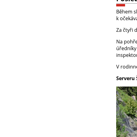
Během sl
k očekáv
Za čtyři 
Na pohřeb
úředníky 
inspekto
V rodinn
Serveru 