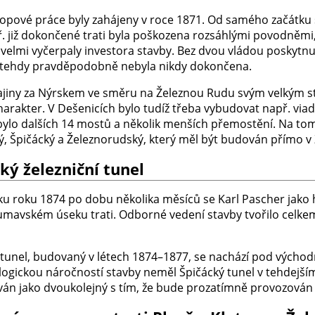
kopové práce byly zahájeny v roce 1871. Od samého začátku s
ř. již dokončené trati byla poškozena rozsáhlými povodněmi,
velmi vyčerpaly investora stavby. Bez dvou vládou poskytnut
ť tehdy pravděpodobně nebyla nikdy dokončena.
ajiny za Nýrskem ve směru na Železnou Rudu svým velkým st
harakter. V Dešenicích bylo tudíž třeba vybudovat např. via
bylo dalších 14 mostů a několik menších přemostění. Na tomt
ý, Špičácký a Železnorudský, který měl být budován přímo v
ký železniční tunel
ku roku 1874 po dobu několika měsíců se Karl Pascher jako h
šumavském úseku trati. Odborné vedení stavby tvořilo celkem
 tunel, budovaný v létech 1874–1877, se nachází pod východ
logickou náročností stavby neměl Špičácký tunel v tehdej
ván jako dvoukolejný s tím, že bude prozatímně provozován 