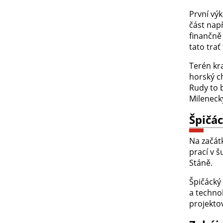
První vý
část nap
finančně 
tato tra
Terén kr
horský c
Rudy to 
Mileneck
Špičác
Na začát
prací v 
Stáně.
Špičácký
a techno
projekto