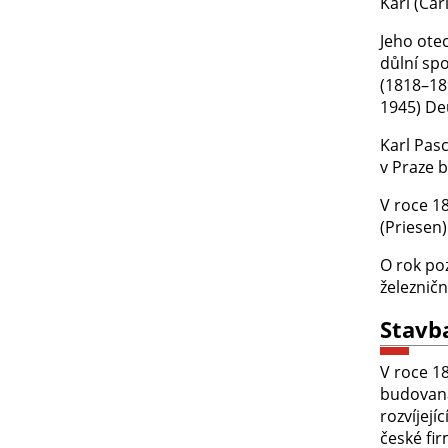
Karl (Car
Jeho ote
důlní spo
(1818–18
1945) De
Karl Pas
v Praze b
V roce 1
(Priesen
O rok poz
železnič
Stavba
V roce 18
budovaná
rozvíjejí
české fi