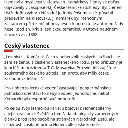
lesnictví a myslivost v Klatovech. Komárkovy články se občas
objevovaly v časopise Háj-České lesnické rozhledy. Byl členem
Ústředního výboru Národní Jednoty Pošumavské, působil
především na Klatovsku. J. Komárek byl rozhodným
zastáncem přirozené obnovy lesních porostů. Je autorem řady
hesel (pod zn. krk) s lesnickou tematikou v Ottově naučném
slovníku z r. 1888.
Český vlastenec
„Lesmistr J. Komárek, Čech v hohenzollernských službách, se
žení se ženou z českého vlasteneckého rodu. Jeho příbuzný je
kancléřem prezidenta T.G. Masaryka. Pro své děti zajišťuje
soukromého českého učitele, jen proto, aby měly české
základní vzdělání…“.
Pro Hohenzollernské vedení zastávající pangermánskou
politickou orientaci to nebylo vůbec jednoduché, neboť
Komárek byl nesporně také odborník.
Po celou svoji lesnickou kariéru bojoval s Hohenzollerny
a jejich zastánci. Svědčí o tom řada ideologicky zaměřených
článků proti jeho osobě na stránkách Národních Listů, ale
i stížnosti zasílané přímo Hohenzollernské komoře.