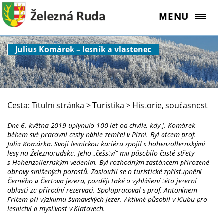
MENU
Julius Komárek – lesník a vlastenec
Cesta:
Titulní stránka
>
Turistika
>
Historie, současnost
Dne 6. května 2019 uplynulo 100 let od chvíle, kdy J. Komárek
během své pracovní cesty náhle zemřel v Plzni. Byl otcem prof.
Julia Komárka. Svoji lesnickou kariéru spojil s hohenzollernskými
lesy na Železnorudsku. Jeho „češství“ mu působilo časté střety
s Hohenzollernským vedením. Byl rozhodným zastáncem přirozené
obnovy smíšených porostů. Zasloužil se o turistické zpřístupnění
Černého a Čertova jezera, později také o vyhlášení této jezerní
oblasti za přírodní rezervaci. Spolupracoval s prof. Antonínem
Fričem při výzkumu šumavských jezer. Aktivně působil v Klubu pro
lesnictví a myslivost v Klatovech.