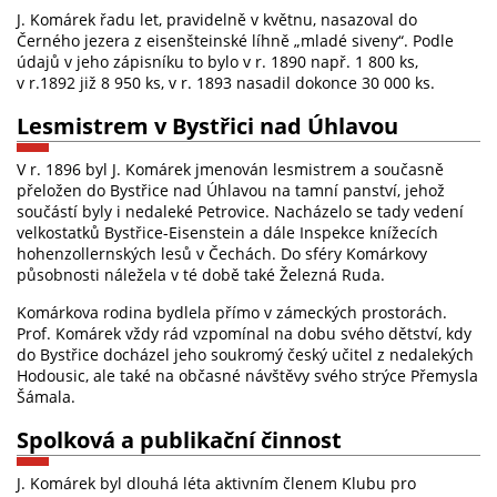
J. Komárek řadu let, pravidelně v květnu, nasazoval do
Černého jezera z eisenšteinské líhně „mladé siveny“. Podle
údajů v jeho zápisníku to bylo v r. 1890 např. 1 800 ks,
v r.1892 již 8 950 ks, v r. 1893 nasadil dokonce 30 000 ks.
Lesmistrem v Bystřici nad Úhlavou
V r. 1896 byl J. Komárek jmenován lesmistrem a současně
přeložen do Bystřice nad Úhlavou na tamní panství, jehož
součástí byly i nedaleké Petrovice. Nacházelo se tady vedení
velkostatků Bystřice-Eisenstein a dále Inspekce knížecích
hohenzollernských lesů v Čechách. Do sféry Komárkovy
působnosti náležela v té době také Železná Ruda.
Komárkova rodina bydlela přímo v zámeckých prostorách.
Prof. Komárek vždy rád vzpomínal na dobu svého dětství, kdy
do Bystřice docházel jeho soukromý český učitel z nedalekých
Hodousic, ale také na občasné návštěvy svého strýce Přemysla
Šámala.
Spolková a publikační činnost
J. Komárek byl dlouhá léta aktivním členem Klubu pro