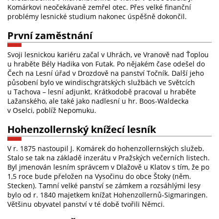
Komárkovi neočekávaně zemřel otec. Přes velké finanční
problémy lesnické studium nakonec úspěšně dokončil.
První zaměstnání
Svoji lesnickou kariéru začal v Uhrách, ve Vranově nad Ťoplou
u hraběte Bély Hadika von Futak. Po nějakém čase odešel do
Čech na Lesní úřad v Drozdově na panství Točník. Další jeho
působení bylo ve windischgrätských službách ve Světcích
u Tachova – lesní adjunkt. Krátkodobě pracoval u hraběte
Lažanského, ale také jako nadlesní u hr. Boos-Waldecka
v Oselci, poblíž Nepomuku.
Hohenzollernský knížecí lesník
V r. 1875 nastoupil J. Komárek do hohenzollernských služeb.
Stalo se tak na základě inzerátu v Pražských večerních listech.
Byl jmenován lesním správcem v Dlažově u Klatov s tím, že po
1,5 roce bude přeložen na Vysočinu do obce Štoky (něm.
Stecken). Tamní velké panství se zámkem a rozsáhlými lesy
bylo od r. 1840 majetkem knížat Hohenzollernů-Sigmaringen.
Většinu obyvatel panství v té době tvořili Němci.