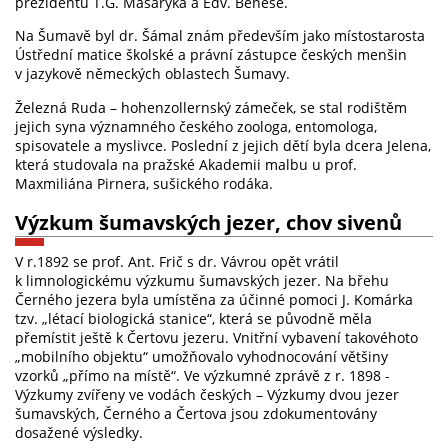
prezidentů T.G. Masaryka a Edv. Beneše.
Na Šumavě byl dr. Šámal znám především jako místostarosta
Ústřední matice školské a právní zástupce českých menšin
v jazykově německých oblastech Šumavy.
Železná Ruda – hohenzollernský zámeček, se stal rodištěm
jejich syna významného českého zoologa, entomologa,
spisovatele a myslivce. Poslední z jejich dětí byla dcera Jelena,
která studovala na pražské Akademii malbu u prof.
Maxmiliána Pirnera, sušického rodáka.
Výzkum šumavských jezer, chov sivenů
V r.1892 se prof. Ant. Frič s dr. Vávrou opět vrátil
k limnologickému výzkumu šumavských jezer. Na břehu
Černého jezera byla umístěna za účinné pomoci J. Komárka
tzv. „létací biologická stanice“, která se původně měla
přemístit ještě k Čertovu jezeru. Vnitřní vybavení takovéhoto
„mobilního objektu“ umožňovalo vyhodnocování většiny
vzorků „přímo na místě“. Ve výzkumné zprávě z r. 1898 -
Výzkumy zvířeny ve vodách českých – Výzkumy dvou jezer
šumavských, Černého a Čertova jsou zdokumentovány
dosažené výsledky.