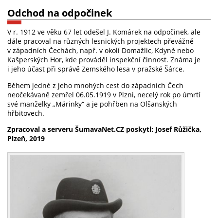
Odchod na odpočinek
V r. 1912 ve věku 67 let odešel J. Komárek na odpočinek, ale
dále pracoval na různých lesnických projektech převážně
v západních Čechách, např. v okolí Domažlic, Kdyně nebo
Kašperských Hor, kde prováděl inspekční činnost. Známa je
i jeho účast při správě Zemského lesa v pražské Šárce.
Během jedné z jeho mnohých cest do západních Čech
neočekávaně zemřel 06.05.1919 v Plzni, necelý rok po úmrtí
své manželky „Márinky“ a je pohřben na Olšanských
hřbitovech.
Zpracoval a serveru ŠumavaNet.CZ poskytl: Josef Růžička,
Plzeň, 2019