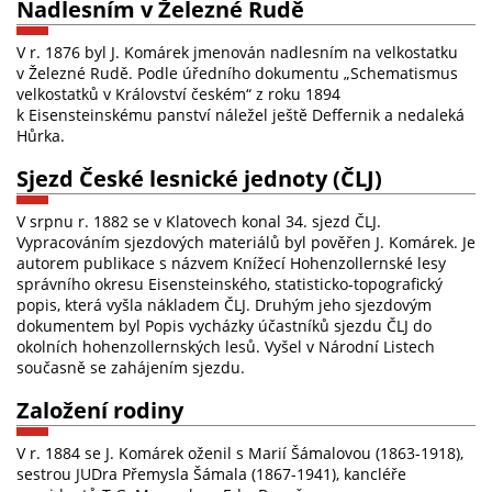
Nadlesním v Železné Rudě
V r. 1876 byl J. Komárek jmenován nadlesním na velkostatku
v Železné Rudě. Podle úředního dokumentu „Schematismus
velkostatků v Království českém“ z roku 1894
k Eisensteinskému panství náležel ještě Deffernik a nedaleká
Hůrka.
Sjezd České lesnické jednoty (ČLJ)
V srpnu r. 1882 se v Klatovech konal 34. sjezd ČLJ.
Vypracováním sjezdových materiálů byl pověřen J. Komárek. Je
autorem publikace s názvem Knížecí Hohenzollernské lesy
správního okresu Eisensteinského, statisticko-topografický
popis, která vyšla nákladem ČLJ. Druhým jeho sjezdovým
dokumentem byl Popis vycházky účastníků sjezdu ČLJ do
okolních hohenzollernských lesů. Vyšel v Národní Listech
současně se zahájením sjezdu.
Založení rodiny
V r. 1884 se J. Komárek oženil s Marií Šámalovou (1863-1918),
sestrou JUDra Přemysla Šámala (1867-1941), kancléře