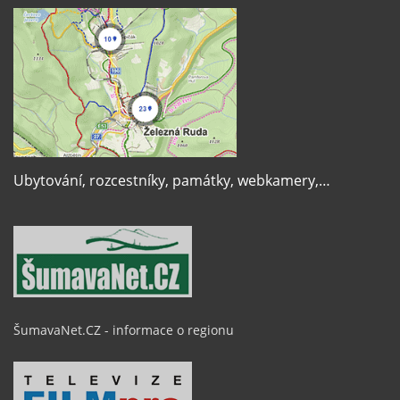
Ubytování, rozcestníky, památky, webkamery,…
ŠumavaNet.CZ - informace o regionu