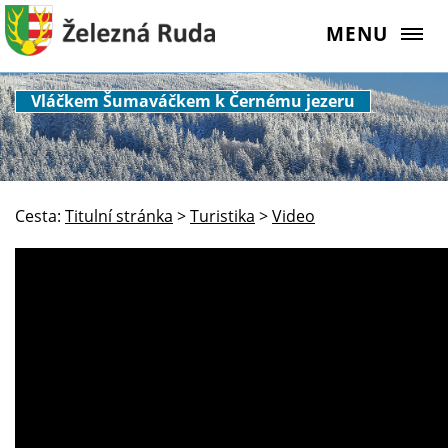
MENU
Vláčkem Šumaváčkem k Černému jezeru
Cesta:
Titulní stránka
>
Turistika
>
Video