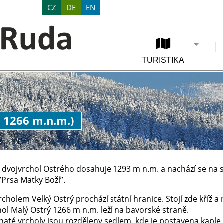
CZ
DE
EN
TURISTIKA
, 1266 m.n.m.)
dvojvrchol Ostrého dosahuje 1293 m n.m. a nachází se na st
”Prsa Matky Boží”.
cholem Velký Ostrý prochází státní hranice. Stojí zde kříž a 
hol Malý Ostrý 1266 m n.m. leží na bavorské straně.
lnaté vrcholy jsou rozděleny sedlem, kde je postavena kaple 