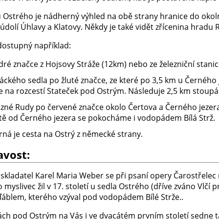
 Ostrého je nádherný výhled na obě strany hranice do okolní 
údolí Úhlavy a Klatovy. Někdy je také vidět zřícenina hradu 
 dostupný například:
ré značce z Hojsovy Stráže (12km) nebo ze železniční stanic
čáckého sedla po žluté značce, ze které po 3,5 km u Černého
e na rozcestí Stateček pod Ostrým. Následuje 2,5 km stoupán
ezné Rudy po červené značce okolo Čertova a Černého jezer
stě od Černého jezera se pokocháme i vodopádem Bílá Strž.
ná je cesta na Ostrý z německé strany.
avost:
skladatel Karel Maria Weber se při psaní opery Čarostřelec 
o myslivec žil v 17. století u sedla Ostrého (dříve zváno Vlčí
 ďáblem, kterého vzýval pod vodopádem Bílé Strže..
kách pod Ostrým na Vás i ve dvacátém prvním století sedne t