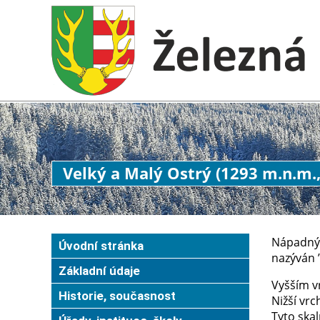
Velký a Malý Ostrý (1293 m.n.m.
Nápadný 
Úvodní stránka
nazýván 
Základní údaje
Vyšším vr
Historie, současnost
Nižší vrc
Tyto ska