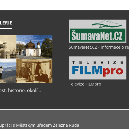
LERIE
ŠumavaNet.CZ - informace o r
Televize FILMpro
t, historie, okolí…
upráci s
Městským úřadem Železná Ruda