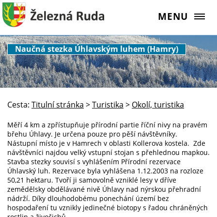
MENU
Naučná stezka Úhlavským luhem (Hamry)
Cesta:
Titulní stránka
>
Turistika
>
Okolí, turistika
Měří 4 km a zpřístupňuje přírodní partie říční nivy na pravém
břehu Úhlavy. Je určena pouze pro pěší návštěvníky.
Nástupní místo je v Hamrech v oblasti Kollerova kostela. Zde
návštěvníci najdou velký vstupní stojan s přehlednou mapkou.
Stavba stezky souvisí s vyhlášením Přírodní rezervace
Úhlavský luh. Rezervace byla vyhlášena 1.12.2003 na rozloze
50,21 hektaru. Tvoří ji samovolně vzniklé lesy v dříve
zemědělsky obdělávané nivě Úhlavy nad nýrskou přehradní
nádrží. Díky dlouhodobému ponechání území bez
hospodaření tu vznikly jedinečné biotopy s řadou chráněných
rostlin a živočichů.