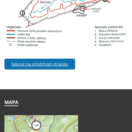
Návrat na předchozí stránku
MAPA