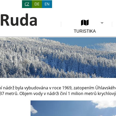
CZ
DE
EN
TURISTIKA
í nádrž byla vybudována v roce 1969, zatopením Úhlavského 
337 metrů. Objem vody v nádrži činí 1 milion metrů krychlový