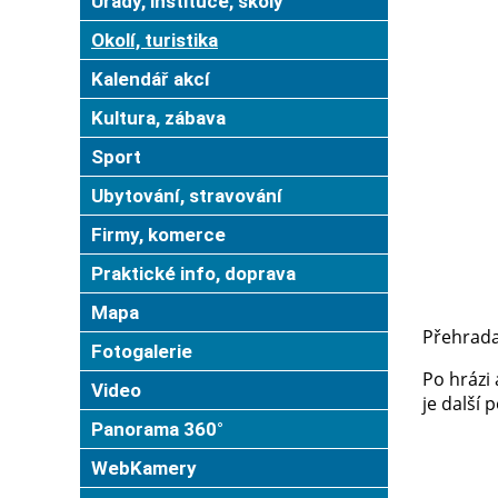
Úřady, instituce, školy
Okolí, turistika
Kalendář akcí
Kultura, zábava
Sport
Ubytování, stravování
Firmy, komerce
Praktické info, doprava
Mapa
Přehrada
Fotogalerie
Po hrázi
Video
je další
Panorama 360°
WebKamery