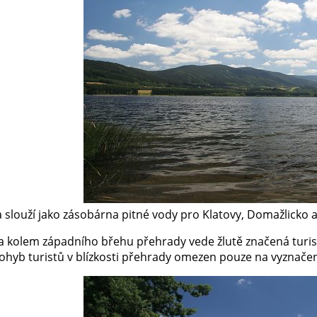
 slouží jako zásobárna pitné vody pro Klatovy, Domažlicko a
 a kolem západního břehu přehrady vede žlutě značená turis
 pohyb turistů v blízkosti přehrady omezen pouze na vyznače