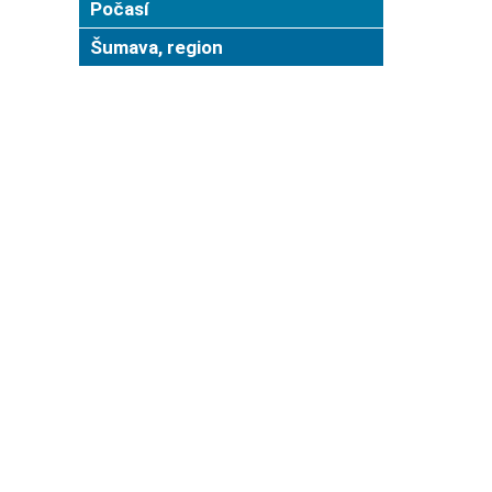
Počasí
Šumava, region