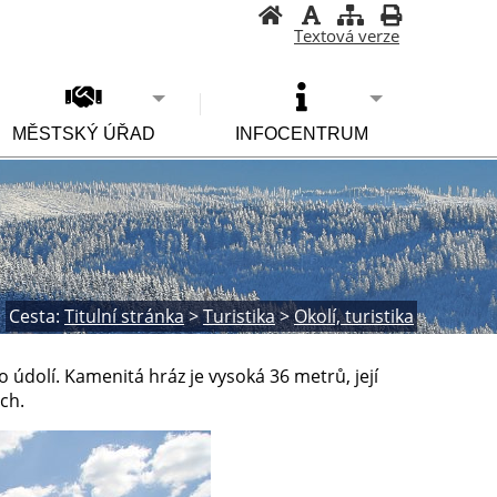
Textová verze
MĚSTSKÝ ÚŘAD
INFOCENTRUM
Cesta:
Titulní stránka
>
Turistika
>
Okolí, turistika
údolí. Kamenitá hráz je vysoká 36 metrů, její
ch.