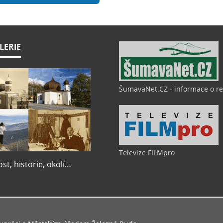
LERIE
ŠumavaNet.CZ - informace o r
Televize FILMpro
t, historie, okolí…