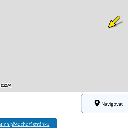
Navigovat
t na předchozí stránku