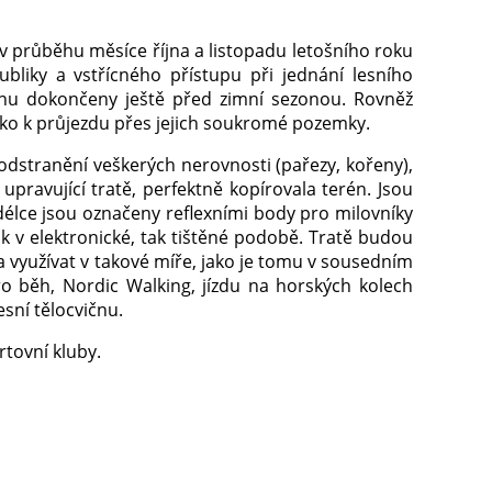
 průběhu měsíce října a listopadu letošního roku
bliky a vstřícného přístupu při jednání lesního
énu dokončeny ještě před zimní sezonou. Rovněž
isko k průjezdu přes jejich soukromé pozemky.
odstranění veškerých nerovnosti (pařezy, kořeny),
pravující tratě, perfektně kopírovala terén. Jsou
délce jsou označeny reflexními body pro milovníky
ak v elektronické, tak tištěné podobě. Tratě budou
 využívat v takové míře, jako je tomu v sousedním
o běh, Nordic Walking, jízdu na horských kolech
sní tělocvičnu.
rtovní kluby.