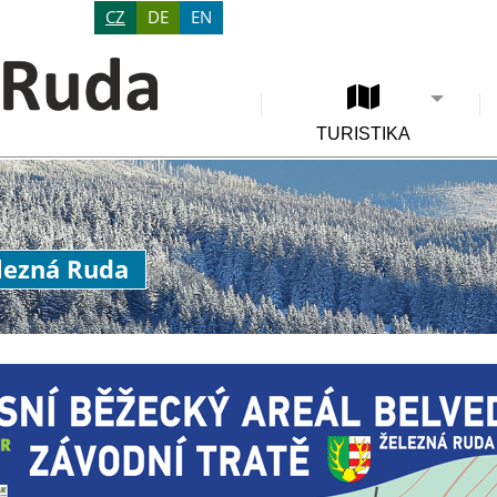
CZ
DE
EN
TURISTIKA
elezná Ruda