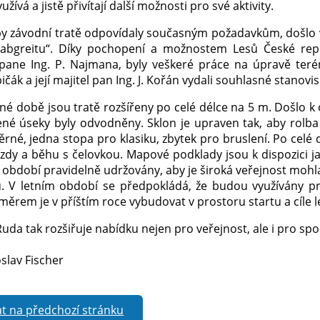
užívá a jistě přivítají další možnosti pro své aktivity.
by závodní tratě odpovídaly současným požadavkům, došlo v
 „abgreitu“. Díky pochopení a možnostem Lesů České repu
pane Ing. P. Najmana, byly veškeré práce na úpravě ter
čák a její majitel pan Ing. J. Kořán vydali souhlasné stanov
né době jsou tratě rozšířeny po celé délce na 5 m. Došlo k 
é úseky byly odvodněny. Sklon je upraven tak, aby rolba u
rné, jedna stopa pro klasiku, zbytek pro bruslení. Po celé 
jízdy a běhu s čelovkou. Mapové podklady jsou k dispozici j
 období pravidelně udržovány, aby je široká veřejnost mohla
. V letním období se předpokládá, že budou využívány pr
ěrem je v příštím roce vybudovat v prostoru startu a cíle le
uda tak rozšiřuje nabídku nejen pro veřejnost, ale i pro spo
oslav Fischer
t na předchozí stránku