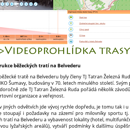
ukce běžeckých tratí na Belvederu
běžecké tratě na Belvederu byly členy TJ Tatran Železná Ru
HKO Šumavy, budovány v 70. letech minulého století. Svým 
ždoročně zde TJ Tatran Železná Ruda pořádá několik závodů, 
ortovní organizace a veřejnost.
v jiných odvětvích jde vývoj rychle dopředu, je tomu tak i 
le stoupají i požadavky na zázemí pro milovníky sportu tj. 
h tratí na Belvederu a vybavenost lokality (hotel, multifun
dvou lyžařských areálů), vytváří podmínky k dalšímu úsp