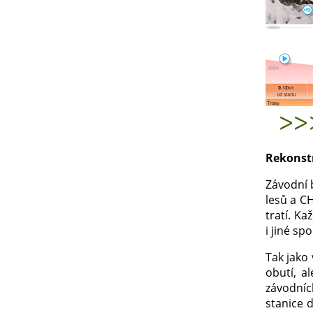
Rekonstr
Závodní 
lesů a C
tratí. Ka
i jiné sp
Tak jako 
obutí, a
závodníc
stanice 