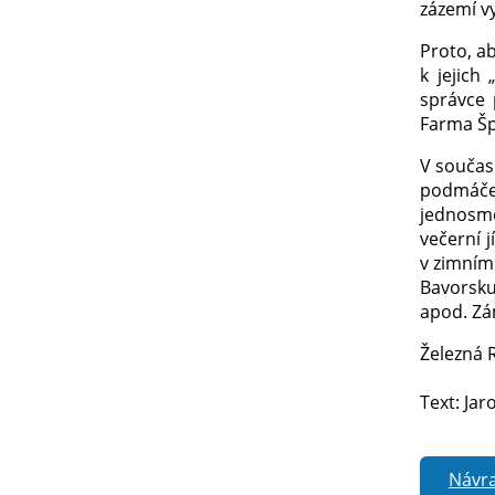
zázemí vy
Proto, a
k jejich
správce 
Farma Špi
V součas
podmáčen
jednosmě
večerní 
v zimním
Bavorsku
apod. Zám
Železná R
Text: Jar
Návra