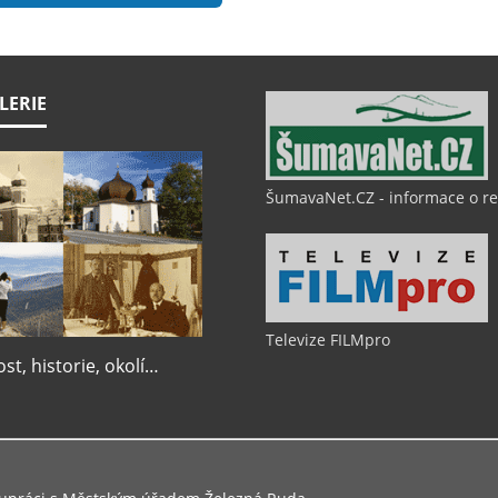
LERIE
ŠumavaNet.CZ - informace o r
Televize FILMpro
t, historie, okolí…