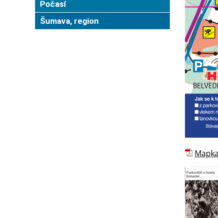
Počasí
Šumava, region
Mapka