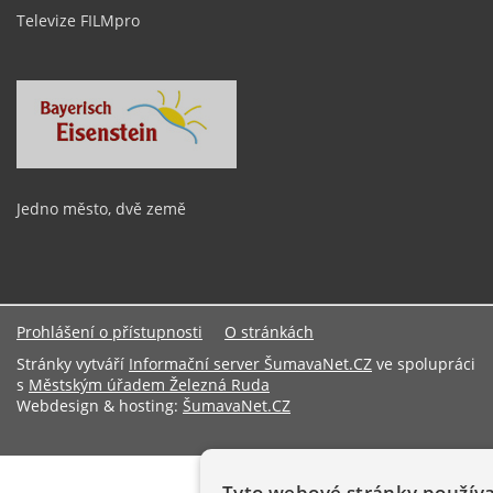
Televize FILMpro
Jedno město, dvě země
Prohlášení o přístupnosti
O stránkách
Stránky vytváří
Informační server ŠumavaNet.CZ
ve spolupráci
s
Městským úřadem Železná Ruda
Webdesign & hosting:
ŠumavaNet.CZ
Tyto webové stránky používa