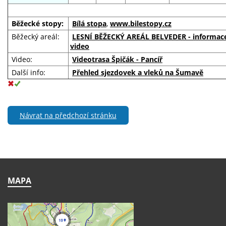
Běžecké stopy:
Bílá stopa
,
www.bilestopy.cz
Běžecký areál:
LESNÍ BĚŽECKÝ AREÁL BELVEDER - informac
video
Video:
Videotrasa Špičák - Pancíř
Další info:
Pře
hled sjezdovek a vleků na Šumavě
Návrat na předchozí stránku
MAPA