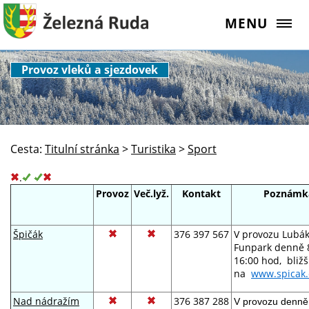
MENU
Provoz vleků a sjezdovek
Cesta:
Titulní stránka
>
Turistika
>
Sport
.
Provoz
Več.lyž.
Kontakt
Poznámk
Špičák
376 397 567
V provozu Lubá
Funpark
denně 
16:00 hod, bl
ižš
na
www.spicak.
Nad nádražím
376 387 288
V provozu denně 