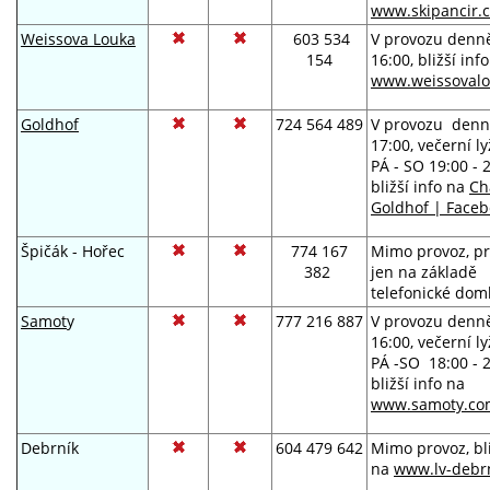
www.skipancir.c
Weissova Louka
603 534
V provozu denně
154
16:00, bližší inf
www.weissovalo
Goldhof
724 564 489
V provozu denně
17:00, večerní l
PÁ - SO 19:00 - 
bližší info na
Ch
Goldhof | Face
Špičák - Hořec
774 167
Mimo provoz, p
382
jen na základě
telefonické dom
Samot
y
777 216 887
V provozu denně
16:00, večerní l
PÁ -SO 18:00 - 2
bl
iž
ší info na
www.samoty.co
Debrník
604 479 642
Mimo provoz, bli
na
www.lv-debrn