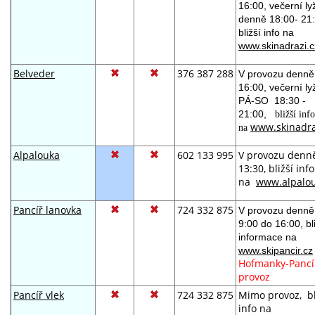
16:00, večerní ly
denně 18:00- 21:
bližší info na
www.skinadrazi.c
Belveder
376 387 288
V provozu denně 
16:00, večerní ly
PÁ-SO 18:30 -
21:00,
bližší info
www.skinadra
na
Alpalouka
602 133 995
V provozu denně
13:30,
bližší info
na
www.alpalou
Pancíř lanovka
724 332 875
V provozu denně
9:00 do 16:00, bl
informace na
www.skipancir.cz
Hofmanky-Panc
provoz
Pancíř vlek
724 332 875
Mimo provoz, bl
info na