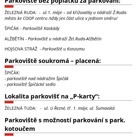
Parkoviště bez poplatku za parkování:
ŽELEZNÁ RUDA:
- ul.1. máje – od křižovatky u nádraží Ž.Ruda-
město ke COOP centru /vždy jen část ulice v jednom směru/
ŠPIČÁK
- Parkoviště Kaskády
ALŽBĚTÍN
- Parkoviště u nádraží Žel.Ruda-Alžbětín
HOJSOVA STRÁŽ
- Parkoviště u Konzumu
Parkoviště soukromá – placená:
ŠPIČÁK:
- parkoviště nad nádražím Špičák
- parkoviště Špičácké sedlo
Lokalita parkovišť na „P-karty“:
ŽELEZNÁ TUDA: -
ul. U Řezné, tř. 1. máje, ul. Šumavská
Parkoviště s možností parkování s park.
kotoučem