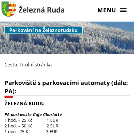
MENU
Parkování na Železnorudsku
Cesta:
Titulní stránka
Parkoviště s parkovacími automaty (dále:
PA):
ŽELEZNÁ RUDA:
PA parkoviště Café Charlotte
1 hod. – 25 Kč 1 EUR
2 hod. – 50 Kč 2 EUR
1 den - 75 Kč 3 EUR