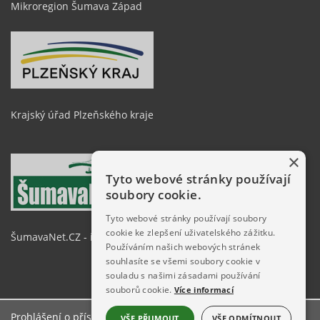
Mikroregion Šumava Západ
Krajský úřad Plzeňského kraje
×
Tyto webové stránky používají
soubory cookie.
Tyto webové stránky používají soubory
cookie ke zlepšení uživatelského zážitku.
ŠumavaNet.CZ - informace o regionu
Používáním našich webových stránek
souhlasíte se všemi soubory cookie v
souladu s našimi zásadami používání
souborů cookie.
Více informací
Prohlášení o přístupnosti
VŠE PŘIJMOUT
VŠE ODMÍTNOUT