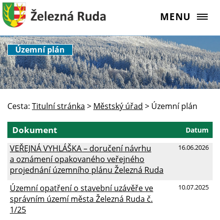
MENU
Územní plán
Cesta:
Titulní stránka
>
Městský úřad
>
Územní plán
Dokument
Datum
VEŘEJNÁ VYHLÁŠKA – doručení návrhu
16.06.2026
a oznámení opakovaného veřejného
projednání územního plánu Železná Ruda
Územní opatření o stavební uzávěře ve
10.07.2025
správním území města Železná Ruda č.
1/25