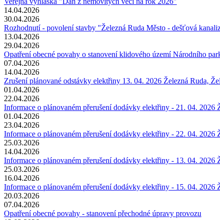
Veřejná vyhláška "Daň z nemovitých věcí na rok 2026"
14.04.2026
30.04.2026
Rozhodnutí - povolení stavby "Železná Ruda Město - dešťová kanali
13.04.2026
29.04.2026
Opatření obecné povahy o stanovení klidového území Národního par
07.04.2026
14.04.2026
Zrušení plánované odstávky elektřiny 13. 04. 2026 Železná Ruda, Ž
01.04.2026
22.04.2026
Informace o plánovaném přerušení dodávky elektřiny - 21. 04. 2026
01.04.2026
23.04.2026
Informace o plánovaném přerušení dodávky elektřiny - 22. 04. 2026
25.03.2026
14.04.2026
Informace o plánovaném přerušení dodávky elektřiny - 13. 04. 2026
25.03.2026
16.04.2026
Informace o plánovaném přerušení dodávky elektřiny - 15. 04. 2026
20.03.2026
07.04.2026
Opatření obecné povahy - stanovení přechodné úpravy provozu