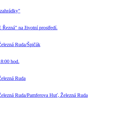
 zahrádky"
ezná" na životní prostředí.
 Železná Ruda/Špičák
18:00 hod.
 Železná Ruda
6 Železná Ruda/Pamferova Huť, Železná Ruda