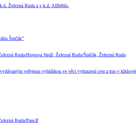
ú. Železná Ruda a v k.ú. Alžbětín.
ráha Špičák"
 Železná Ruda/Hojsova Stráž, Železná Ruda/Špičák, Železná Ruda
vydávaným veřejnou vyhláškou ve věci vyhrazení cest a tras v klidové
Železná Ruda/Pancíř