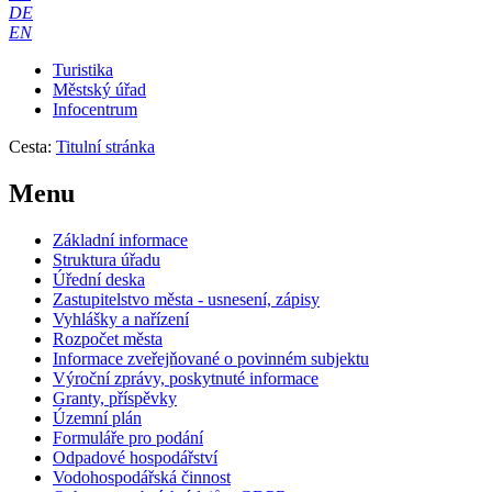
DE
EN
Turistika
Městský úřad
Infocentrum
Cesta:
Titulní stránka
Menu
Základní informace
Struktura úřadu
Úřední deska
Zastupitelstvo města - usnesení, zápisy
Vyhlášky a nařízení
Rozpočet města
Informace zveřejňované o povinném subjektu
Výroční zprávy, poskytnuté informace
Granty, příspěvky
Územní plán
Formuláře pro podání
Odpadové hospodářství
Vodohospodářská činnost