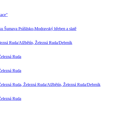
zace"
ku Šumava Prášilsko-Modravský hřeben a slatě
elezná Ruda/Alžbětín, Železná Ruda/Debrník
 Železná Ruda
 Železná Ruda
 Železná Ruda, Železná Ruda/Alžbětín, Železná Ruda/Debrník
 Železná Ruda