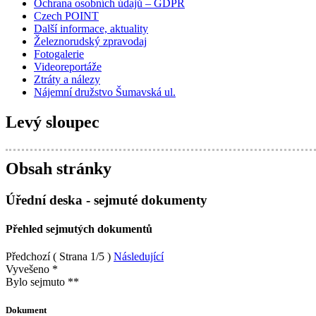
Ochrana osobních údajů – GDPR
Czech POINT
Další informace, aktuality
Železnorudský zpravodaj
Fotogalerie
Videoreportáže
Ztráty a nálezy
Nájemní družstvo Šumavská ul.
Levý sloupec
Obsah stránky
Úřední deska - sejmuté dokumenty
Přehled sejmutých dokumentů
Předchozí
( Strana 1/5 )
Následující
Vyvešeno *
Bylo sejmuto **
Dokument