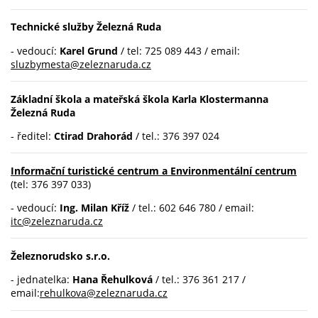
Technické služby Železná Ruda
- vedoucí:
Karel Grund
/ tel: 725 089 443 / email:
sluzbymesta@zeleznaruda.cz
Základní škola a mateřská škola Karla Klostermanna
Železná Ruda
- ředitel:
Ctirad Drahorád
/ tel.: 376 397 024
Informační turistické centrum a Environmentální centrum
(tel:
376 397 033)
- vedoucí:
Ing. Milan Kříž
/ tel.: 602 646 780 / email:
itc@zeleznaruda.cz
Železnorudsko s.r.o.
- jednatelka:
Hana Řehulková
/ tel.: 376 361 217 /
email:
rehulkova@zeleznaruda.cz