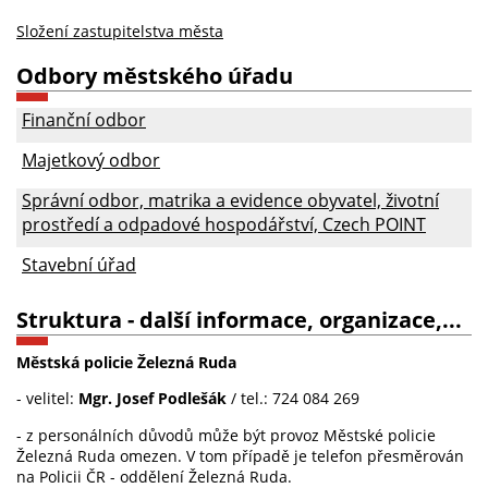
Složení zastupitelstva města
Odbory městského úřadu
Finanční odbor
Majetkový odbor
Správní odbor, matrika a evidence obyvatel, životní
prostředí a odpadové hospodářství, Czech POINT
Stavební úřad
Struktura - další informace, organizace,...
Městská policie Železná Ruda
- velitel:
Mgr. Josef Podlešák
/ tel.: 724 084 269
- z personálních důvodů může být provoz Městské policie
Železná Ruda omezen. V tom případě je telefon přesměrován
na Policii ČR - oddělení Železná Ruda.