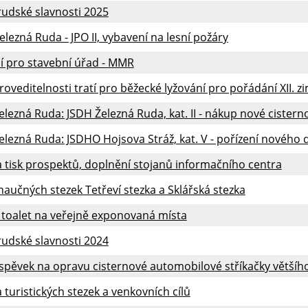
udské slavnosti 2025
lezná Ruda - JPO II, vybavení na lesní požáry
í pro stavební úřad - MMR
roveditelnosti tratí pro běžecké lyžování pro pořádání XII. 
lezná Ruda: JSDH Železná Ruda, kat. II - nákup nové cister
lezná Ruda: JSDHO Hojsova Stráž, kat. V - pořízení nového
 tisk prospektů, doplnění stojanů informačního centra
aučných stezek Tetřeví stezka a Sklářská stezka
 toalet na veřejně exponovaná místa
udské slavnosti 2024
spěvek na opravu cisternové automobilové stříkačky většíh
turistických stezek a venkovních cílů