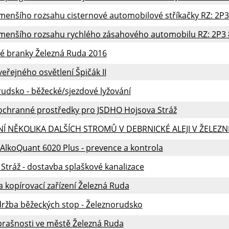
enšího rozsahu cisternové automobilové stříkačky RZ: 2P3 
menšího rozsahu rychlého zásahového automobilu RZ: 2P3
é branky Železná Ruda 2016
eřejného osvětlení Špičák II
udsko - běžecké/sjezdové lyžování
ochranné prostředky pro JSDHO Hojsova Stráž
Í NĚKOLIKA DALŠÍCH STROMŮ V DEBRNICKÉ ALEJI V ŽELEZ
 AlkoQuant 6020 Plus - prevence a kontrola
Stráž - dostavba splaškové kanalizace
a kopírovací zařízení Železná Ruda
držba běžeckých stop - Železnorudsko
prašnosti ve městě Železná Ruda