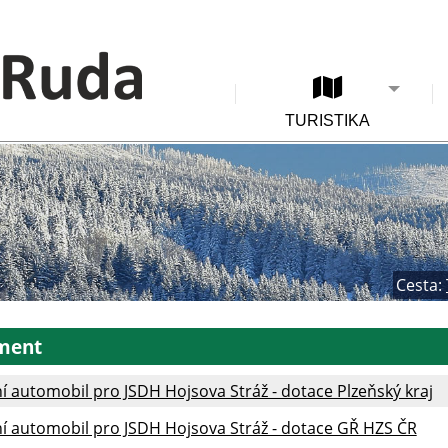
TURISTIKA
Cesta:
ment
 automobil pro JSDH Hojsova Stráž - dotace Plzeňský kraj
í automobil pro JSDH Hojsova Stráž - dotace GŘ HZS ČR