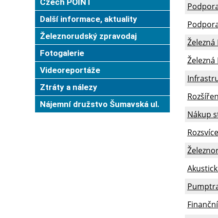
Czech POINT
Podpora 
Další informace, aktuality
Podpora 
Železnorudský zpravodaj
Železná
Fotogalerie
Železná 
Videoreportáže
Infrastr
Ztráty a nálezy
Rozšíře
Nájemní družstvo Šumavská ul.
Nákup st
Rozsvíc
Železnor
Akustic
Pumptra
Finančn