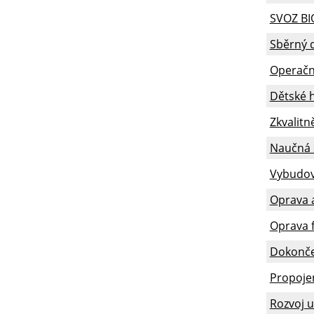
SVOZ B
Sběrný 
Operační
Dětské h
Zkvalitn
Naučná 
Vybudová
Oprava 
Oprava f
Dokončen
Propoje
Rozvoj u