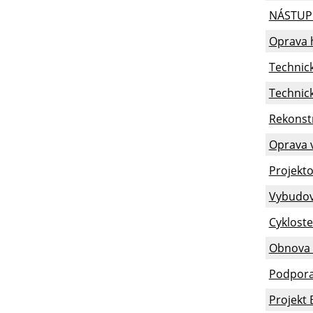
NÁSTUPN
Oprava 
Technic
Technic
Rekonstr
Oprava v
Projekt
Vybudová
Cykloste
Obnova 
Podpora
Projekt 