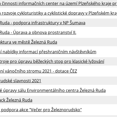
činnosti informačních center na území Plzeňského kraje pr
rozvoje cykloturistiky a cyklistické dopravy v Plzeňském kra
 Ruda - podpora infrastruktury v NP Šumava
Ruda - Úprava a obnova prostranství II.
uktura ve městě Železná Ruda
ní nabídky informací přeshraničním návštěvníkům
roje pro úpravu běžeckých stop pro klasické lyžování
ení vánočního stromu 2021 - dotace ČEZ
udské slavnosti 2021
ké úpravy sálu Environmentálního centra Železná Ruda
ck Železná Ruda
í podpora akce "Večer pro Železnorudsko"