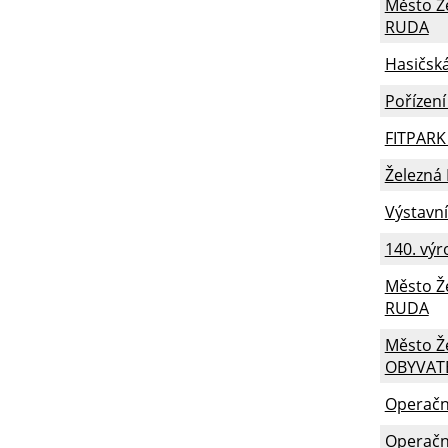
Město Ž
RUDA
Hasičská
Pořízen
FITPARK
Železná 
Výstavní
140. výro
Město Ž
RUDA
Město Ž
OBYVAT
Operační
Operační