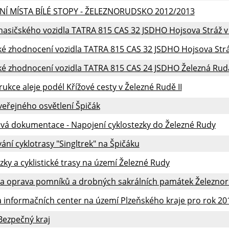
Í MÍSTA BÍLÉ STOPY - ŽELEZNORUDSKO 2012/2013
hasičského vozidla TATRA 815 CAS 32 JSDHO Hojsova Stráž v
ké zhodnocení vozidla TATRA 815 CAS 32 JSDHO Hojsova Strá
ké zhodnocení vozidla TATRA 815 CAS 24 JSDHO Železná Rud
ukce aleje podél Křížové cesty v Železné Rudě II
eřejného osvětlení Špičák
ová dokumentace - Napojení cyklostezky do Železné Rudy
ní cyklotrasy "Singltrek" na Špičáku
zky a cyklistické trasy na území Železné Rudy
a oprava pomníků a drobných sakrálních památek Železno
 informačních center na území Plzeňského kraje pro rok 20
Bezpečný kraj