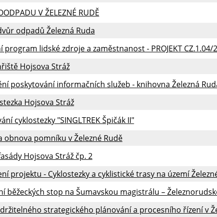
IOODPADU V ŽELEZNÉ RUDĚ
dvůr odpadů Železná Ruda
 program lidské zdroje a zaměstnanost - PROJEKT CZ.1.04/2
řiště Hojsova Stráž
ění poskytování informačních služeb - knihovna Železná Rud
stezka Hojsova Stráž
ní cyklostezky "SINGLTREK Špičák II"
a obnova pomníku v Železné Rudě
asády Hojsova Stráž čp. 2
í projektu - Cyklostezky a cyklistické trasy na území Želez
ní běžeckých stop na Šumavskou magistrálu – Železnoruds
držitelného strategického plánování a procesního řízení v Ž