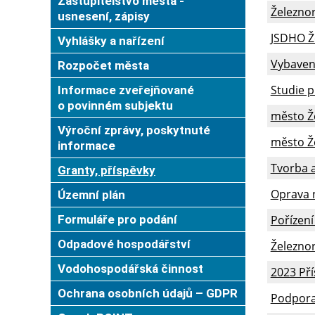
Zastupitelstvo města -
Železnor
usnesení, zápisy
JSDHO Že
Vyhlášky a nařízení
Vybaven
Rozpočet města
Studie p
Informace zveřejňované
o povinném subjektu
město Že
Výroční zprávy, poskytnuté
město Že
informace
Tvorba a
Granty, příspěvky
Oprava n
Územní plán
Formuláře pro podání
Pořízení
Odpadové hospodářství
Železnor
Vodohospodářská činnost
2023 Pří
Ochrana osobních údajů – GDPR
Podpora 