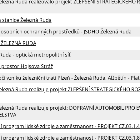
elezná Ruda realizovalo projekt ZLEPŠENÍ STRATEGICKÉH
 stanice Železná Ruda
í osobních ochranných prostředků - JSDHO Železná Ruda
 ŽELEZNÁ RUDA
Ruda - optická metropolitní síť
 prostor Hojsova Stráž
čí vzniku železniční trati Plzeň - Železná Ruda, Alžbětín - Plat
elezná Ruda realizuje projekt ZLEPŠENÍ STRATEGICKÉHO 
elezná Ruda realizuje projekt: DOPRAVNÍ AUTOMOBIL PR
ELSTVA
 program lidské zdroje a zaměstnanost - PROJEKT CZ.03.1.
 program lidské zdroje a zaměstnanost - PROJEKT CZ.03.1.