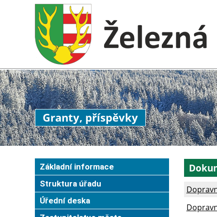
Granty, příspěvky
Doku
Základní informace
Struktura úřadu
Dopravní
Úřední deska
Dopravn