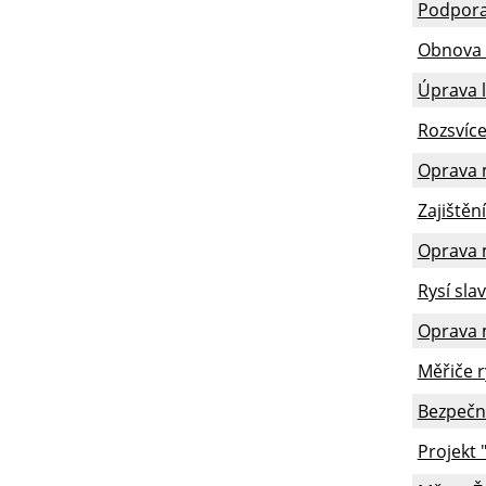
Podpora 
Obnova 
Úprava 
Rozsvíc
Oprava m
Zajištěn
Oprava m
Rysí sla
Oprava m
Měřiče r
Bezpečné
Projekt 