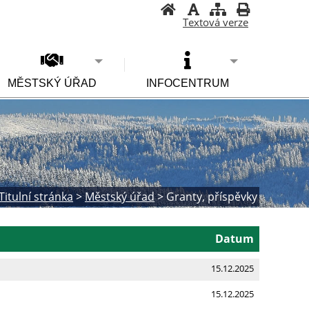
Textová verze
MĚSTSKÝ ÚŘAD
INFOCENTRUM
Titulní stránka
>
Městský úřad
>
Granty, příspěvky
Datum
15.12.2025
15.12.2025