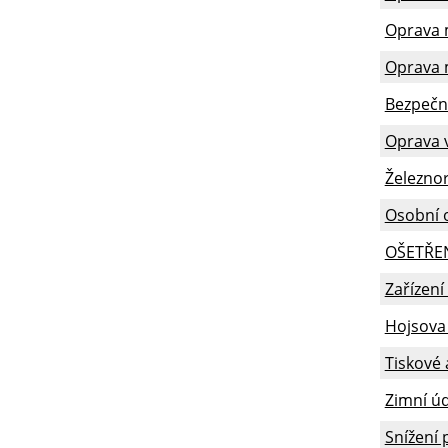
Oprava m
Oprava 
Bezpečn
Oprava v
Železnor
Osobní 
OŠETŘEN
Zařízení
Hojsova 
Tiskové 
Zimní ú
Snížení 