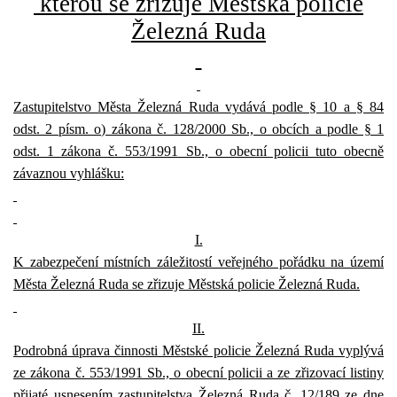
kterou se zřizuje Městská policie
Železná Ruda
Zastupitelstvo Města Železná Ruda vydává podle § 10 a § 84
odst. 2 písm. o) zákona č. 128/2000 Sb., o obcích a podle § 1
odst. 1 zákona č. 553/1991 Sb., o obecní policii tuto obecně
závaznou vyhlášku:
I.
K zabezpečení místních záležitostí veřejného pořádku na území
Města Železná Ruda se zřizuje Městská policie Železná Ruda.
II.
Podrobná úprava činnosti Městské policie Železná Ruda vyplývá
ze zákona č. 553/1991 Sb., o obecní policii a ze zřizovací listiny
přijaté usnesením zastupitelstva Železná Ruda č. 12/189 ze dne