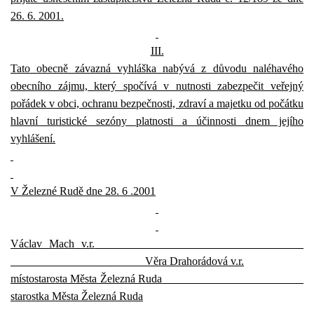
26. 6. 2001.
III.
Tato obecně závazná vyhláška nabývá z důvodu naléhavého
obecního zájmu, který spočívá v nutnosti zabezpečit veřejný
pořádek v obci, ochranu bezpečnosti, zdraví a majetku od počátku
hlavní turistické sezóny platnosti a účinnosti dnem jejího
vyhlášení.
V Železné Rudě dne 28. 6 .2001
Václav Mach v.r.
Věra Drahorádová v.r.
místostarosta Města Železná Ruda
starostka Města Železná Ruda