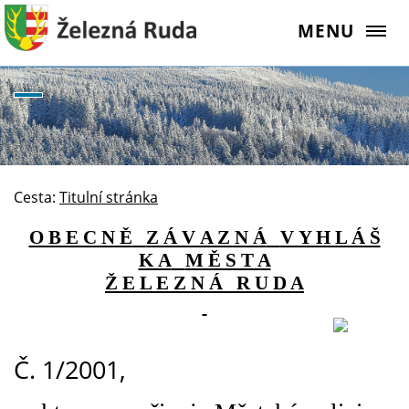
MENU
Cesta:
Titulní stránka
O B E C N Ě
Z Á V A Z N Á
V Y H L Á Š
K A
M Ě S T A
Ž E L E Z N Á
R U D A
Č. 1/2001,