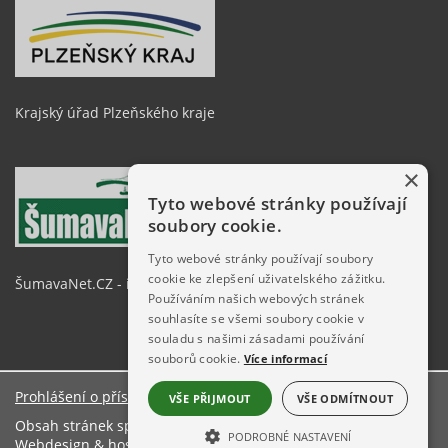
Krajský úřad Plzeňského kraje
×
Tyto webové stránky používají
soubory cookie.
Tyto webové stránky používají soubory
cookie ke zlepšení uživatelského zážitku.
ŠumavaNet.CZ - informace o regionu
Používáním našich webových stránek
souhlasíte se všemi soubory cookie v
souladu s našimi zásadami používání
souborů cookie.
Více informací
Prohlášení o přístupnosti
VŠE PŘIJMOUT
VŠE ODMÍTNOUT
Obsah stránek spravuje: Městský úřad Železná Ruda
PODROBNÉ NASTAVENÍ
Webdesign & hosting:
ŠumavaNet.CZ