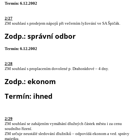
Termín: 6.12.2002
2/27
ZM souhlasí s prodejem nápojů při večerním lyžování ve SA Špičák.
Zodp.: správní odbor
Termín: 6.12.2002
2/28
ZM souhlasí s proplacením dovolené p. Drahorádové – 4 dny.
Zodp.: ekonom
Termín: ihned
2/29
ZM souhlasí se zahájením vymáhání dlužných částek městu i za cenu
soudního řízení.
ZM určuje neustálé sledování dlužníků – odpovídá ekonom a ved. správy
majetku.