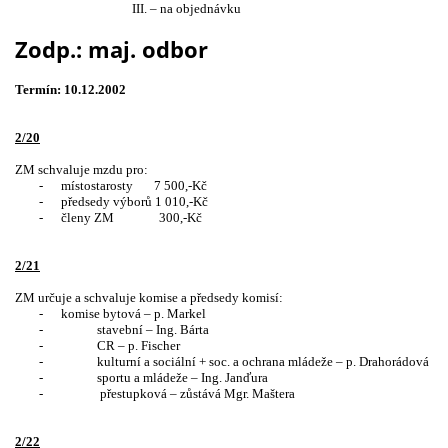
III. – na objednávku
Zodp.: maj. odbor
Termín: 10.12.2002
2/20
ZM schvaluje mzdu pro:
-
místostarosty
7 500,-Kč
-
předsedy výborů 1 010,-Kč
-
členy ZM
300,-Kč
2/21
ZM určuje a schvaluje komise a předsedy komisí:
-
komise bytová – p. Markel
-
stavební – Ing. Bárta
-
CR – p. Fischer
-
kulturní a sociální + soc. a ochrana mládeže – p. Drahorádová
-
sportu a mládeže – Ing. Janďura
-
přestupková – zůstává Mgr. Maštera
2/22