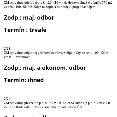
ZM schvaluje odprodej p.p.č. 1264/10 v k.ú. Hojsova Stráž o výměře 776 m2
za cenu 400,-Kč/m2. Když nedojde k odprodeji, projednat nájem.
Zodp.: maj. odbor
Termín : trvale
2/23
ZM schvaluje odprodej palivového dřeva z Alpalouky ze cenu 100,-Kč/m
prost. P. Votrubovi.
Zodp.: maj. a ekonom. odbor
Termín: ihned
2/24
ZM schvaluje převzetí p.p.č. 69/30 v k.ú. Železná Ruda a p.p.č. 59/36 v k.ú.
Železná Ruda odkoupit za cenu odhadní od Policie ČR.