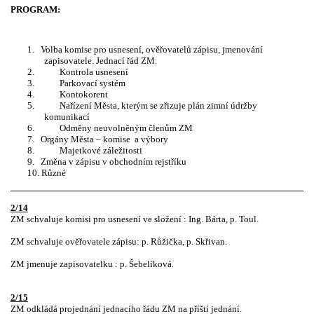
PROGRAM:
1.
Volba komise pro usnesení, ověřovatelů zápisu, jmenování
zapisovatele. Jednací řád ZM.
2.
Kontrola usnesení
3.
Parkovací systém
4.
Kontokorent
5.
Nařízení Města, kterým se zřizuje plán zimní údržby
komunikací
6.
Odměny neuvolněným členům ZM
7.
Orgány Města – komise
a výbory
8.
Majetkové záležitosti
9.
Změna v zápisu v obchodním rejstříku
10.
Různé
2/14
ZM schvaluje komisi pro usnesení ve složení : Ing. Bárta, p. Toul.
ZM schvaluje ověřovatele zápisu: p. Růžička, p. Skřivan.
ZM jmenuje zapisovatelku : p. Šebelíková.
2/15
ZM odkládá projednání jednacího řádu ZM na příští jednání.