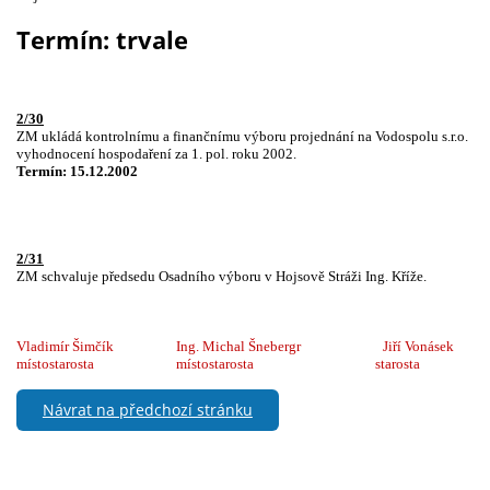
Termín: trvale
2/30
ZM ukládá kontrolnímu a finančnímu výboru projednání na Vodospolu s.r.o.
vyhodnocení hospodaření za 1. pol. roku 2002.
Termín: 15.12.2002
2/31
ZM schvaluje předsedu Osadního výboru v Hojsově Stráži Ing. Kříže.
Vladimír Šimčík
Ing. Michal Šnebergr
Jiří Vonásek
místostarosta
místostarosta
starosta
Návrat na předchozí stránku