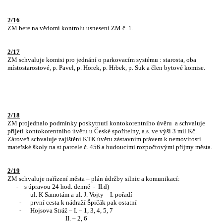
2/16
ZM bere na vědomí kontrolu usnesení ZM č. 1.
2/17
ZM schvaluje komisi pro jednání o parkovacím systému : starosta, oba
místostarostové, p. Pavel, p. Horek, p. Hrbek, p. Suk a člen bytové komise.
2/18
ZM projednalo podmínky poskytnutí kontokorentního úvěru
a schvaluje
přijetí kontokorentního úvěru u České spořitelny, a.s. ve výši 3 mil.Kč.
Zároveň schvaluje zajištění KTK úvěru zástavním právem k nemovitosti
mateřské školy na st.parcele č. 456 a budoucími rozpočtovými příjmy města.
2/19
ZM schvaluje nařízení města – plán údržby silnic a komunikací:
-
s úpravou 24 hod. denně
-
II.d)
-
ul. K Samotám a ul. J. Vojty
- I. pořadí
-
první cesta k nádraží Špičák pak ostatní
-
Hojsova Stráž – I. – 1, 3, 4, 5, 7
II. – 2, 6