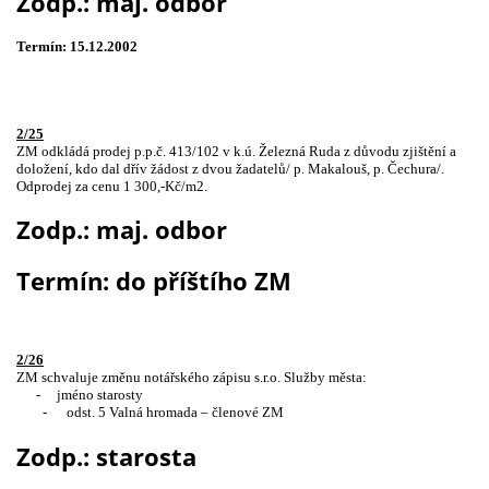
Zodp.: maj. odbor
Termín: 15.12.2002
2/25
ZM odkládá prodej p.p.č. 413/102 v k.ú. Železná Ruda z důvodu zjištění a
doložení, kdo dal dřív žádost z dvou žadatelů/ p. Makalouš, p. Čechura/.
Odprodej za cenu 1 300,-Kč/m2.
Zodp.: maj. odbor
Termín: do příštího ZM
2/26
ZM schvaluje změnu notářského zápisu s.r.o. Služby města:
-
jméno starosty
-
odst. 5 Valná hromada – členové ZM
Zodp.: starosta