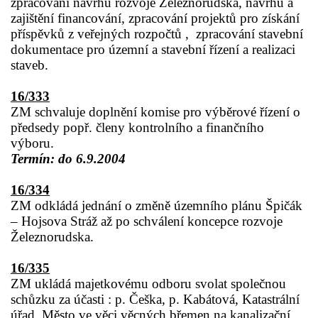
zpracování návrhu rozvoje Železnorudska, návrhu a
zajištění financování, zpracování projektů pro získání
příspěvků z veřejných rozpočtů ,
zpracování stavební
dokumentace pro územní a stavební řízení a realizaci
staveb.
16/333
ZM schvaluje doplnění komise pro výběrové řízení o
předsedy popř. členy kontrolního a finančního
výboru.
Termín: do 6.9.2004
16/334
ZM odkládá jednání o změně územního plánu Špičák
– Hojsova Stráž až po schválení koncepce rozvoje
Železnorudska.
16/335
ZM ukládá majetkovému odboru svolat společnou
schůzku za účasti : p. Češka, p. Kabátová, Katastrální
úřad, Město ve věci věcných břemen na kanalizační