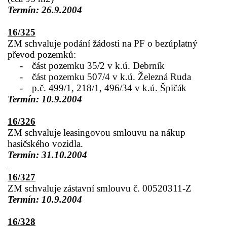
Termín: 26.9.2004
16/325
ZM schvaluje podání žádosti na PF o bezúplatný
převod pozemků:
-
část pozemku 35/2 v k.ú. Debrník
-
část pozemku 507/4 v k.ú. Železná Ruda
-
p.č. 499/1, 218/1, 496/34 v k.ú. Špičák
Termín: 10.9.2004
16/326
ZM schvaluje leasingovou smlouvu na nákup
hasičského vozidla.
Termín: 31.10.2004
16/327
ZM schvaluje zástavní smlouvu č. 00520311-Z
Termín: 10.9.2004
16/328