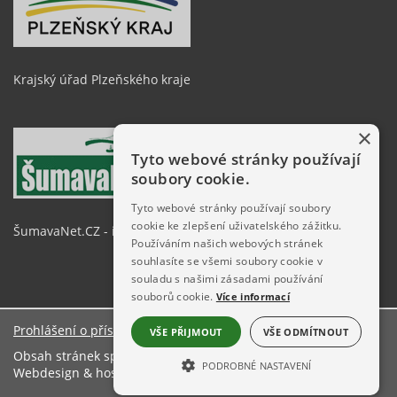
Krajský úřad Plzeňského kraje
×
Tyto webové stránky používají
soubory cookie.
Tyto webové stránky používají soubory
cookie ke zlepšení uživatelského zážitku.
ŠumavaNet.CZ - informace o regionu
Používáním našich webových stránek
souhlasíte se všemi soubory cookie v
souladu s našimi zásadami používání
souborů cookie.
Více informací
Prohlášení o přístupnosti
VŠE PŘIJMOUT
VŠE ODMÍTNOUT
Obsah stránek spravuje: Městský úřad Železná Ruda
PODROBNÉ NASTAVENÍ
Webdesign & hosting:
ŠumavaNet.CZ
NEZBYTNĚ NUTNÉ SOUBORY