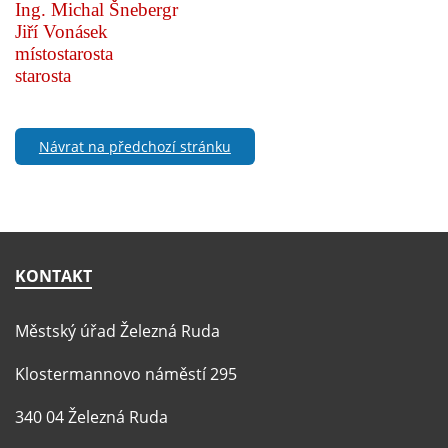
Ing. Michal Šnebergr
Jiří Vonásek
místostarosta
starosta
Návrat na předchozí stránku
KONTAKT
Městský úřad Železná Ruda
Klostermannovo náměstí 295
340 04 Železná Ruda