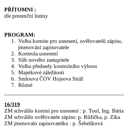
PŘÍTOMNI :
dle prezenční listiny
PROGRAM:
1.
Volba komise pro usnesení, ověřovatelů zápisu,
jmenování zapisovatele
2.
Kontrola usnesení
3.
Slib nového zastupitele
4.
Volba předsedy kontrolního výboru
5.
Majetkové záležitosti
6.
Smlouva ČOV Hojsova Stráž
7.
Různé
16/319
ZM schválilo komisi pro usnesení : p. Toul, Ing. Bárta
ZM schválilo ověřovatele zápisu: p. Růžička, p. Zíka
ZM jmenovalo zapisovatelku : p. Šebelíková