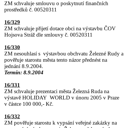
ZM schvaluje smlouvu o poskytnutí finančních
prostředků č. 00520311
16/329
ZM schvaluje přijetí dotace obci na výstavbu ČOV
Hojsova Stráž dle smlouvy č. 00520311
16/330
ZM nesouhlasí s
výstavbou obchvatu Železné Rudy a
pověřuje starostu města tento názor přednést na
jednání 8.9.2004.
Termín: 8.9.2004
16/331
ZM schvaluje prezentaci města Železná Ruda na
výstavě HOLIDAY
WORLD v únoru 2005 v Praze
v částce 100 000,- Kč.
16/332
ZM pověřuje starostu k vypsání veřejné zakázky na