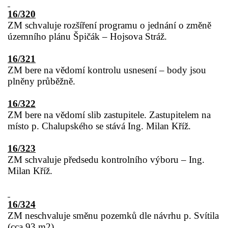
16/320
ZM schvaluje rozšíření programu o jednání o změně
územního plánu Špičák – Hojsova Stráž.
16/321
ZM bere na vědomí kontrolu usnesení – body jsou
plněny průběžně.
16/322
ZM bere na vědomí slib zastupitele. Zastupitelem na
místo p. Chalupského se stává Ing. Milan Kříž.
16/323
ZM schvaluje předsedu kontrolního výboru – Ing.
Milan Kříž.
16/324
ZM neschvaluje směnu pozemků dle návrhu p. Svítila
(cca 93 m2)