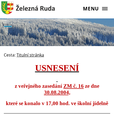
MENU
Cesta:
Titulní stránka
USNESENÍ
z veřejného zasedání
ZM č. 16
ze dne
30.08.2004,
které se konalo v 17,00 hod. ve školní jídelně