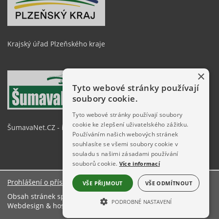
Krajský úřad Plzeňského kraje
×
Tyto webové stránky používají
soubory cookie.
Tyto webové stránky používají soubory
cookie ke zlepšení uživatelského zážitku.
ŠumavaNet.CZ - informace o regionu
Používáním našich webových stránek
souhlasíte se všemi soubory cookie v
souladu s našimi zásadami používání
souborů cookie.
Více informací
Prohlášení o přístupnosti
VŠE PŘIJMOUT
VŠE ODMÍTNOUT
Obsah stránek spravuje: Městský úřad Železná Ruda
PODROBNÉ NASTAVENÍ
Webdesign & hosting:
ŠumavaNet.CZ
NEZBYTNĚ NUTNÉ SOUBORY