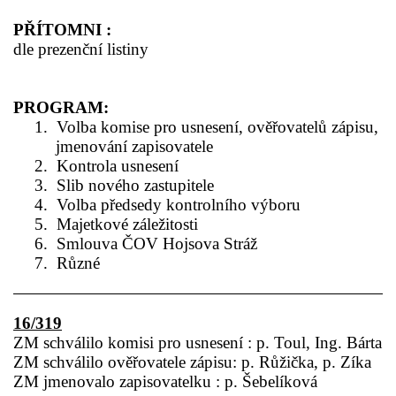
PŘÍTOMNI :
dle prezenční listiny
PROGRAM:
1.
Volba komise pro usnesení, ověřovatelů zápisu,
jmenování zapisovatele
2.
Kontrola usnesení
3.
Slib nového zastupitele
4.
Volba předsedy kontrolního výboru
5.
Majetkové záležitosti
6.
Smlouva ČOV Hojsova Stráž
7.
Různé
16/319
ZM schválilo komisi pro usnesení : p. Toul, Ing. Bárta
ZM schválilo ověřovatele zápisu: p. Růžička, p. Zíka
ZM jmenovalo zapisovatelku : p. Šebelíková