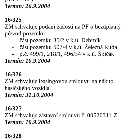
Termín: 26.9.2004
16/325
ZM schvaluje podání žádosti na PF o bezúplatný
převod pozemků:
-
část pozemku 35/2 v k.ú. Debrník
-
část pozemku 507/4 v k.ú. Železná Ruda
-
p.č. 499/1, 218/1, 496/34 v k.ú. Špičák
Termín: 10.9.2004
16/326
ZM schvaluje leasingovou smlouvu na nákup
hasičského vozidla.
Termín: 31.10.2004
16/327
ZM schvaluje zástavní smlouvu č. 00520311-Z
Termín: 10.9.2004
16/328