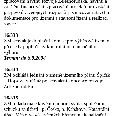
zpracování návrhu rozvoje Železnorudska, návrhu a
zajištění financování, zpracování projektů pro získání
příspěvků z veřejných rozpočtů ,
zpracování stavební
dokumentace pro územní a stavební řízení a realizaci
staveb.
16/333
ZM schvaluje doplnění komise pro výběrové řízení o
předsedy popř. členy kontrolního a finančního
výboru.
Termín: do 6.9.2004
16/334
ZM odkládá jednání o změně územního plánu Špičák
– Hojsova Stráž až po schválení koncepce rozvoje
Železnorudska.
16/335
ZM ukládá majetkovému odboru svolat společnou
schůzku za účasti : p. Češka, p. Kabátová, Katastrální
úřad, Město ve věci věcných břemen na kanalizační