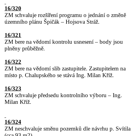
16/320
ZM schvaluje rozšíření programu o jednání o změně
územního plánu Špičák – Hojsova Stráž.
16/321
ZM bere na vědomí kontrolu usnesení – body jsou
plněny průběžně.
16/322
ZM bere na vědomí slib zastupitele. Zastupitelem na
místo p. Chalupského se stává Ing. Milan Kříž.
16/323
ZM schvaluje předsedu kontrolního výboru – Ing.
Milan Kříž.
16/324
ZM neschvaluje směnu pozemků dle návrhu p. Svítila
(cca 93 m2)