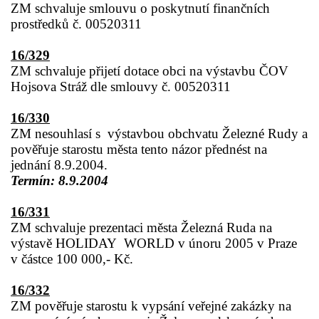
ZM schvaluje smlouvu o poskytnutí finančních
prostředků č. 00520311
16/329
ZM schvaluje přijetí dotace obci na výstavbu ČOV
Hojsova Stráž dle smlouvy č. 00520311
16/330
ZM nesouhlasí s
výstavbou obchvatu Železné Rudy a
pověřuje starostu města tento názor přednést na
jednání 8.9.2004.
Termín: 8.9.2004
16/331
ZM schvaluje prezentaci města Železná Ruda na
výstavě HOLIDAY
WORLD v únoru 2005 v Praze
v částce 100 000,- Kč.
16/332
ZM pověřuje starostu k vypsání veřejné zakázky na