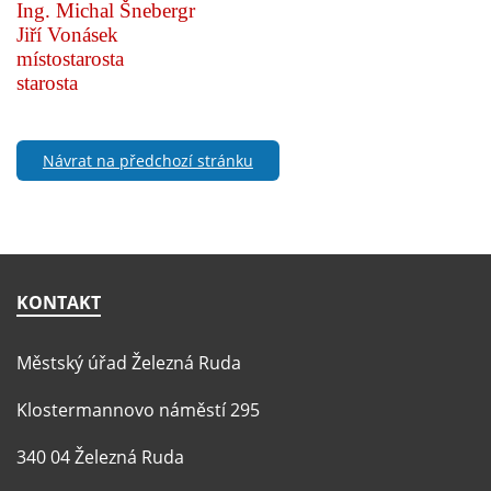
Ing. Michal Šnebergr
Jiří Vonásek
místostarosta
starosta
Návrat na předchozí stránku
KONTAKT
Městský úřad Železná Ruda
Klostermannovo náměstí 295
340 04 Železná Ruda