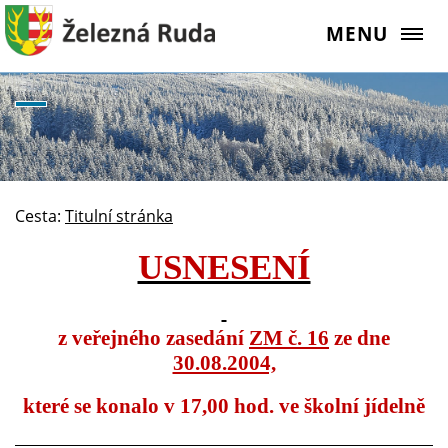
MENU
Cesta:
Titulní stránka
USNESENÍ
z veřejného zasedání
ZM č. 16
ze dne
30.08.2004,
které se konalo v 17,00 hod. ve školní jídelně