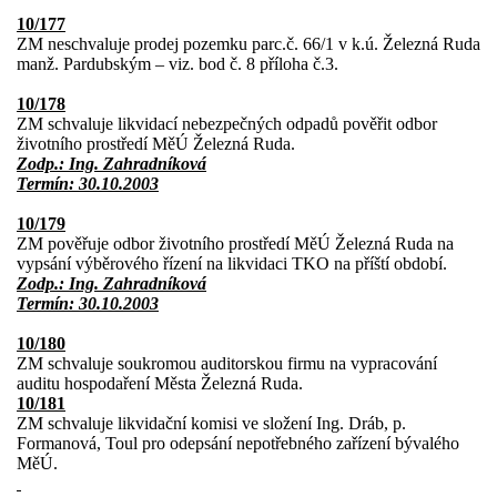
10/177
ZM neschvaluje prodej pozemku parc.č. 66/1 v k.ú. Železná Ruda
manž. Pardubským – viz. bod č. 8 příloha č.3.
10/178
ZM schvaluje likvidací nebezpečných odpadů pověřit odbor
životního prostředí MěÚ Železná Ruda.
Zodp.: Ing. Zahradníková
Termín: 30.10.2003
10/179
ZM pověřuje odbor životního prostředí MěÚ Železná Ruda na
vypsání výběrového řízení na likvidaci TKO na příští období.
Zodp.: Ing. Zahradníková
Termín: 30.10.2003
10/180
ZM schvaluje soukromou auditorskou firmu na vypracování
auditu hospodaření Města Železná Ruda.
10/181
ZM schvaluje likvidační komisi ve složení Ing. Dráb, p.
Formanová, Toul pro odepsání nepotřebného zařízení bývalého
MěÚ.