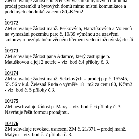
ZM schvaluje žádost společenství vlastníků bytových domů na
prodej pozemků u bytových domů mimo místní komunikace a
podélných chodníků za cenu 80,-Kč/m2.
10/172
ZM schvaluje žádost manž. Peškových, Hanzlíkových a Volenců
na vymazání pozemku parc.č. 10/39 výměnou za uzavření
smlouvy o bezúplatném věcném břemeni vedení inženýrských sítí.
10/173
ZM schvaluje žádost pana Adamce, který zastupuje p.
Matuškovou a její 2 neteře – viz. bod č.4 přílohy č. 3.
10/174
ZM schvaluje žádost manž. Sekelových – prodej p.p.č. 155/45,
55, 56 v k.ú. Železná Ruda o výměře 181 m2 za cenu 80,-Kč/m2
- viz. bod č. 5 přílohy č.3.
10/175
ZM neschvaluje žádost p. Maxy – viz. bod č. 6 přílohy č. 3.
Navrhuje řešit formou pronájmu.
10/176
ZM schvaluje revokaci usnesení ZM č. 21/371 – prodej manž.
Malým – viz. bod č. 7 příloha č. 3.