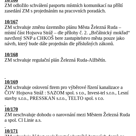
ZM odložilo schválení pasportu místních komunikací na příští
zasedání ZM s projednáním na pracovních poradách.
10/167
ZM schvaluje změnu územního plánu Města Železná Ruda –
místní část Hojsova Stráž – dle přílohy č. 2. „Brčálnický mokřad“
navržený SNP a CHKOŠ bere zastupitelstvo města pouze jako
návrh, který bude dále projednán dle příslušných zákonů.
10/168
ZM schvaluje regulační plán Železná Ruda-Alžbětín.
10/169
ZM schvaluje oslovení firem pro výběrové řízení kanalizace a
ČOV Hojsova Stráž : SAZOM spol. s r.o., Invest-tel s.r.o., Lesní
stavby s.r.o., PRESSKAN s.r.o., TELTO spol. s r.o.
10/170
ZM neschvaluje dohodu o narovnání mezi Městem Železná Ruda
a spol. Cl Linie a.s.
10/171