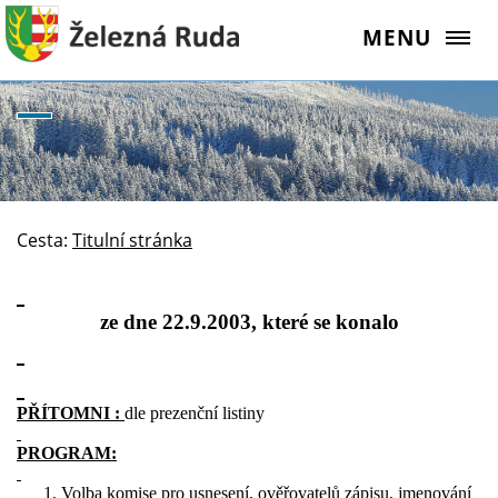
MENU
Cesta:
Titulní stránka
ze dne 22.9.2003, které se konalo
PŘÍTOMNI :
dle prezenční listiny
PROGRAM:
Volba komise pro usnesení, ověřovatelů zápisu, jmenování