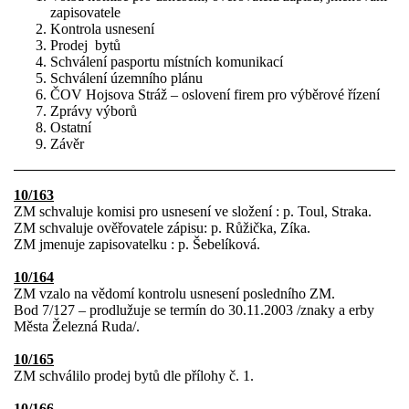
zapisovatele
Kontrola usnesení
Prodej
bytů
Schválení pasportu místních komunikací
Schválení územního plánu
ČOV Hojsova Stráž – oslovení firem pro výběrové řízení
Zprávy výborů
Ostatní
Závěr
10/163
ZM schvaluje komisi pro usnesení ve složení : p. Toul, Straka.
ZM schvaluje ověřovatele zápisu: p. Růžička, Zíka.
ZM jmenuje zapisovatelku : p. Šebelíková.
10/164
ZM vzalo na vědomí kontrolu usnesení posledního ZM.
Bod 7/127 – prodlužuje se termín do 30.11.2003 /znaky a erby
Města Železná Ruda/.
10/165
ZM schválilo prodej bytů dle přílohy č. 1.
10/166