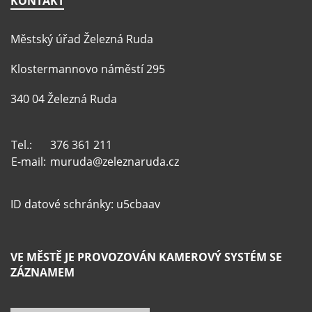
KONTAKT
Městský úřad Železná Ruda
Klostermannovo náměstí 295
340 04 Železná Ruda
Tel.:
376 361 211
E-mail:
muruda@zeleznaruda.cz
ID datové schránky: u5cbaav
VE MĚSTĚ JE PROVOZOVÁN KAMEROVÝ SYSTÉM SE
ZÁZNAMEM