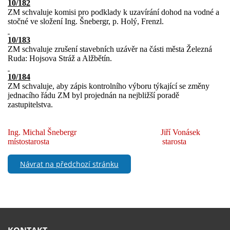
10/182
ZM schvaluje komisi pro podklady k uzavírání dohod na vodné a
stočné ve složení Ing. Šnebergr, p. Holý, Frenzl.
10/183
ZM schvaluje zrušení stavebních uzávěr na části města Železná
Ruda: Hojsova Stráž a Alžbětín.
10/184
ZM schvaluje, aby zápis kontrolního výboru týkající se změny
jednacího řádu ZM byl projednán na nejbližší poradě
zastupitelstva.
Ing. Michal Šnebergr
Jiří Vonásek
místostarosta
starosta
Návrat na předchozí stránku