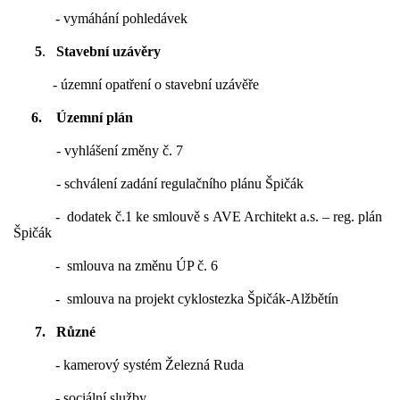
- vymáhání pohledávek
5
.
Stavební uzávěry
- územní opatření o stavební uzávěře
6.
Územní plán
- vyhlášení změny č. 7
- schválení zadání regulačního plánu Špičák
-
dodatek č.1 ke smlouvě s AVE Architekt a.s. – reg. plán
Špičák
-
smlouva na změnu ÚP č. 6
-
smlouva na projekt cyklostezka Špičák-Alžbětín
7.
Různé
- kamerový systém Železná Ruda
- sociální služby