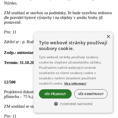
Nýrsko.
ZM souhlasí se stavbou za podmínky, že bude uzavřena smlouva
dle pravidel bytové výstavby i na objekty v areálu Sruby již
postavené.
Pro: 11
×
Tyto webové stránky používají
Zdržel se : p. Rodig
soubory cookie.
Zodp.: místostarosta
Tyto webové stránky používají soubory
cookie ke zlepšení uživatelského zážitku.
Termín: 31.10.2007
Používáním našich webových stránek
souhlasíte se všemi soubory cookie v
souladu s našimi zásadami používání
12/500
souborů cookie.
Více informací
Projektová dokumentace: Skalka – Železná Ruda, přestavba a
VŠE PŘIJMOUT
VŠE ODMÍTNOUT
přístavba – 75 b.j. – Torion, s.r.o., Plzeň.
PODROBNÉ NASTAVENÍ
ZM souhlasí se stavbou dle předložené projektové dokumentace.
NEZBYTNĚ NUTNÉ SOUBORY
Pro: 11