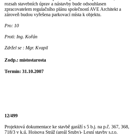
rozsah stavebních úprav a nástavby bude odsouhlasen
zpracovatelem regulačního plánu společností AVE Architekt a
zároveň budou vyřešena parkovací místa k objektu.
Pro: 10
Proti: Ing. Kořán
Zdržel se : Mgr. Kvapil
Zodp.: místostarosta
Termín: 31.10.2007
12/499
Projektová dokumentace ke stavbě garáží s 5 b.j. na p.č. 367, 368,
718/3 v k.ú. Hojsova Stráž (areál Sruby)- Lesní stavby s.r.o.