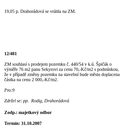
19,05 p. Drahorádová se vrátila na ZM.
12/481
ZM souhlasí s prodejem pozemku č. 440/54 v k.ú. Špičák o
výměře
76 m2
panu Sekyrovi za cenu 70,-Kč/m2 s podmínkou,
že v případě změny pozemku na stavební bude městu doplacena
částka na cenu 2 000,-Kč/m2.
Pro:9
Zdržel se: pp.
Rodig, Drahorádová
Zodp.: majetkový odbor
Termín: 31.10.2007