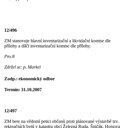
12/496
ZM stanovuje hlavní inventarizační a likvidační komise dle
přílohy a dílčí inventarizační komise dle přílohy.
Pro:8
Zdržel se: p. Markel
Zodp.: ekonomický odbor
Termín: 31.10.2007
12/497
ZM bere na vědomí petici občanů proti plánované výstavbě tzv.
rekreačních bytů v katastru obcí Železná Ruda, Špičák, Hojsova