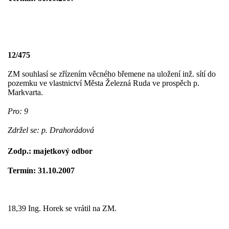
12/475
ZM souhlasí se zřízením věcného břemene na uložení inž. sítí do
pozemku ve vlastnictví Města Železná Ruda ve prospěch p.
Markvarta.
Pro: 9
Zdržel se: p. Drahorádová
Zodp.: majetkový odbor
Termín: 31.10.2007
18,39 Ing. Horek se vrátil na ZM.