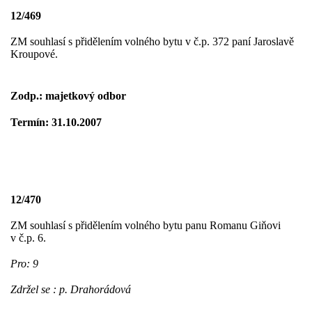
12/469
ZM souhlasí s přidělením volného bytu v č.p. 372 paní Jaroslavě
Kroupové.
Zodp.: majetkový odbor
Termín: 31.10.2007
12/470
ZM souhlasí s přidělením volného bytu panu Romanu Giňovi
v č.p. 6.
Pro: 9
Zdržel se : p. Drahorádová