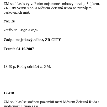
ZM souhlasí s vytvořením trojstranné smlouvy mezi p. Štípkem,
ZR City Servis s.r.o. a Městem Železná Ruda na pronájem
parkovacích míst.
Pro: 10
Zdržel se : Mgr. Kvapil
Zodp.: majetkový odbor, ZR CITY
Termín:31.10.2007
18,49 p. Rodig odchází ze ZM.
12/478
ZM souhlasí se směnou pozemků mezi Městem Železná Ruda a
společností Efisan s.r.o.