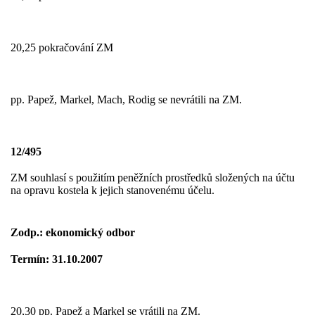
20,25 pokračování ZM
pp. Papež, Markel, Mach, Rodig se nevrátili na ZM.
12/495
ZM souhlasí s použitím peněžních prostředků složených na účtu
na opravu kostela k jejich stanovenému účelu.
Zodp.: ekonomický odbor
Termín: 31.10.2007
20,30 pp. Papež a Markel se vrátili na ZM.