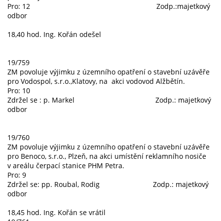
Pro: 12 Zodp.:majetkový
odbor
18,40 hod. Ing. Kořán odešel
19/759
ZM povoluje výjimku z územního opatření o stavební uzávěře
pro Vodospol, s.r.o.,Klatovy, na akci vodovod Alžbětín.
Pro: 10
Zdržel se : p. Markel Zodp.: majetkový
odbor
19/760
ZM povoluje výjimku z územního opatření o stavební uzávěře
pro Benoco, s.r.o., Plzeň, na akci umístění reklamního nosiče
v areálu čerpací stanice PHM Petra.
Pro: 9
Zdržel se: pp. Roubal, Rodig Zodp.: majetkový
odbor
18,45 hod. Ing. Kořán se vrátil