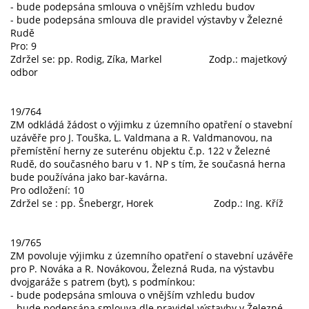
- bude podepsána smlouva o vnějším vzhledu budov
- bude podepsána smlouva dle pravidel výstavby v Železné
Rudě
Pro: 9
Zdržel se: pp. Rodig, Zíka, Markel Zodp.: majetkový
odbor
19/764
ZM odkládá žádost o výjimku z územního opatření o stavební
uzávěře pro J. Touška, L. Valdmana a R. Valdmanovou, na
přemístění herny ze suterénu objektu č.p. 122 v Železné
Rudě, do současného baru v 1. NP s tím, že současná herna
bude používána jako bar-kavárna.
Pro odložení: 10
Zdržel se : pp. Šnebergr, Horek Zodp.: Ing. Kříž
19/765
ZM povoluje výjimku z územního opatření o stavební uzávěře
pro P. Nováka a R. Novákovou, Železná Ruda, na výstavbu
dvojgaráže s patrem (byt), s podmínkou:
- bude podepsána smlouva o vnějším vzhledu budov
- bude podepsána smlouva dle pravidel výstavby v Železné