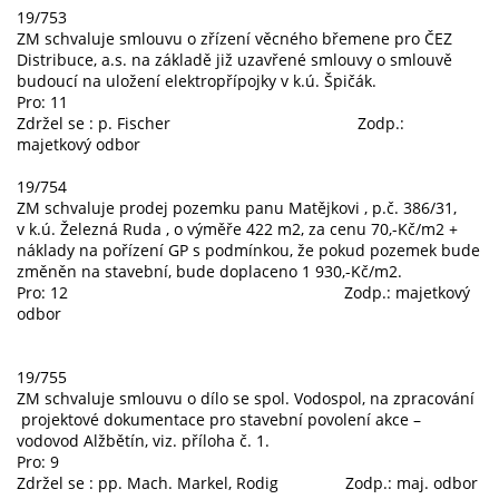
19/753
ZM schvaluje smlouvu o zřízení věcného břemene pro ČEZ
Distribuce, a.s. na základě již uzavřené smlouvy o smlouvě
budoucí na uložení elektropřípojky v k.ú. Špičák.
Pro: 11
Zdržel se : p. Fischer Zodp.:
majetkový odbor
19/754
ZM schvaluje prodej pozemku panu Matějkovi , p.č. 386/31,
v k.ú. Železná Ruda , o výměře 422 m2, za cenu 70,-Kč/m2 +
náklady na pořízení GP s podmínkou, že pokud pozemek bude
změněn na stavební, bude doplaceno 1 930,-Kč/m2.
Pro: 12 Zodp.: majetkový
odbor
19/755
ZM schvaluje smlouvu o dílo se spol. Vodospol, na zpracování
projektové dokumentace pro stavební povolení akce –
vodovod Alžbětín, viz. příloha č. 1.
Pro: 9
Zdržel se : pp. Mach. Markel, Rodig Zodp.: maj. odbor