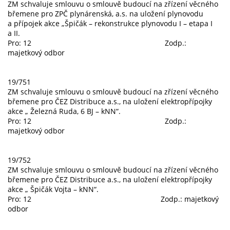
ZM schvaluje smlouvu o smlouvě budoucí na zřízení věcného
břemene pro ZPČ plynárenská, a.s. na uložení plynovodu
a přípojek akce „Špičák – rekonstrukce plynovodu I – etapa I
a II.
Pro: 12 Zodp.:
majetkový odbor
19/751
ZM schvaluje smlouvu o smlouvě budoucí na zřízení věcného
břemene pro ČEZ Distribuce a.s., na uložení elektropřípojky
akce „ Železná Ruda, 6 BJ – kNN“.
Pro: 12 Zodp.:
majetkový odbor
19/752
ZM schvaluje smlouvu o smlouvě budoucí na zřízení věcného
břemene pro ČEZ Distribuce a.s., na uložení elektropřípojky
akce „ Špičák Vojta – kNN“.
Pro: 12 Zodp.: majetkový
odbor