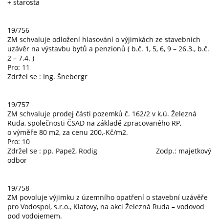
+ starosta
19/756
ZM schvaluje odložení hlasování o výjimkách ze stavebních
uzávěr na výstavbu bytů a penzionů ( b.č. 1, 5, 6, 9 – 26.3., b.č.
2 – 7.4. )
Pro: 11
Zdržel se : Ing. Šnebergr
19/757
ZM schvaluje prodej části pozemků č. 162/2 v k.ú. Železná
Ruda, společnosti ČSAD na základě zpracovaného RP,
o výměře 80 m2, za cenu 200,-Kč/m2.
Pro: 10
Zdržel se : pp. Papež, Rodig Zodp.: majetkový
odbor
19/758
ZM povoluje výjimku z územního opatření o stavební uzávěře
pro Vodospol, s.r.o., Klatovy, na akci Železná Ruda – vodovod
pod vodojemem.