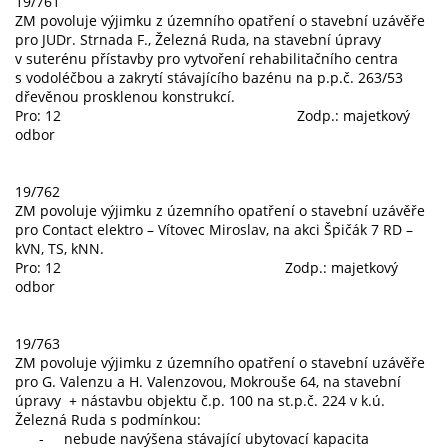
19/761
ZM povoluje výjimku z územního opatření o stavební uzávěře
pro JUDr. Strnada F., Železná Ruda, na stavební úpravy
v suterénu přístavby pro vytvoření rehabilitačního centra
s vodoléčbou a zakrytí stávajícího bazénu na p.p.č. 263/53
dřevěnou prosklenou konstrukcí.
Pro: 12 Zodp.: majetkový
odbor
19/762
ZM povoluje výjimku z územního opatření o stavební uzávěře
pro Contact elektro – Vítovec Miroslav, na akci Špičák 7 RD –
kVN, TS, kNN.
Pro: 12 Zodp.: majetkový
odbor
19/763
ZM povoluje výjimku z územního opatření o stavební uzávěře
pro G. Valenzu a H. Valenzovou, Mokrouše 64, na stavební
úpravy + nástavbu objektu č.p. 100 na st.p.č. 224 v k.ú.
Železná Ruda s podmínkou:
- nebude navýšena stávající ubytovací kapacita