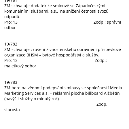
19/781
ZM schvaluje dodatek ke smlouvě se Západočeskými
komunálními službami, a.s., na snížení četnosti svozů
odpadů.
Pro: 13 Zodp.: správní
odbor
19/782
ZM schvaluje zrušení živnostenského oprávnění příspěvkové
organizace BHSM – bytové hospodářství a služby.
Pro: 13 Zodp.:
majetkový odbor
19/783
ZM bere na vědomí podepsání smlouvy se společností Media
Marketing Services a.s. – reklamní plocha billboard Alžbětín
(navýšit služby o minulý rok).
Zodp.:
starosta