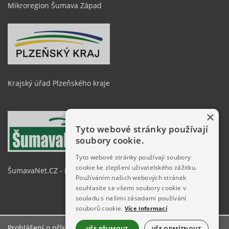
Mikroregion Šumava Západ
Krajský úřad Plzeňského kraje
×
Tyto webové stránky používají
soubory cookie.
Tyto webové stránky používají soubory
cookie ke zlepšení uživatelského zážitku.
ŠumavaNet.CZ - informace o regionu
Používáním našich webových stránek
souhlasíte se všemi soubory cookie v
souladu s našimi zásadami používání
souborů cookie.
Více informací
Prohlášení o přístupnosti
VŠE PŘIJMOUT
VŠE ODMÍTNOUT