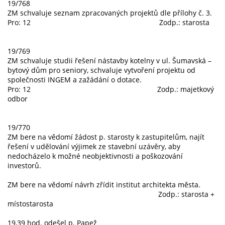
19/768
ZM schvaluje seznam zpracovaných projektů dle přílohy č. 3.
Pro: 12 Zodp.: starosta
19/769
ZM schvaluje studii řešení nástavby kotelny v ul. Šumavská –
bytový dům pro seniory, schvaluje vytvoření projektu od
společnosti INGEM a zažádání o dotace.
Pro: 12 Zodp.: majetkový
odbor
19/770
ZM bere na vědomí žádost p. starosty k zastupitelům, najít
řešení v udělování výjimek ze stavební uzávěry, aby
nedocházelo k možné neobjektivnosti a poškozování
investorů.
ZM bere na vědomí návrh zřídit institut architekta města.
Zodp.: starosta +
místostarosta
19,39 hod. odešel p. Papež