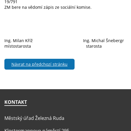
19/791
ZM bere na vědomí zápis ze sociální komise.
Ing. Milan Kříž Ing. Michal Šnebergr
místostarosta starosta
Návrat na předchozí stránku
KONTAKT
Městský úřad Železná Ruda
Klostermannovo náměstí 295