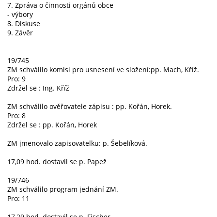
7. Zpráva o činnosti orgánů obce
- výbory
8. Diskuse
9. Závěr
19/745
ZM schválilo komisi pro usnesení ve složení:pp. Mach, Kříž.
Pro: 9
Zdržel se : Ing. Kříž
ZM schválilo ověřovatele zápisu : pp. Kořán, Horek.
Pro: 8
Zdržel se : pp. Kořán, Horek
ZM jmenovalo zapisovatelku: p. Šebelíková.
17,09 hod. dostavil se p. Papež
19/746
ZM schválilo program jednání ZM.
Pro: 11
17,29 hod. dostavil se p. Fischer.