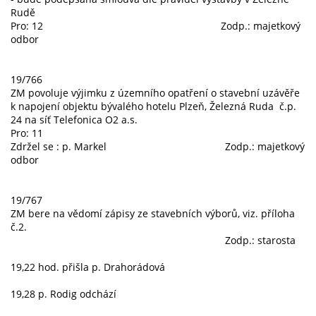
Rudě
Pro: 12 Zodp.: majetkový
odbor
19/766
ZM povoluje výjimku z územního opatření o stavební uzávěře
k napojení objektu bývalého hotelu Plzeň, Železná Ruda č.p.
24 na síť Telefonica O2 a.s.
Pro: 11
Zdržel se : p. Markel Zodp.: majetkový
odbor
19/767
ZM bere na vědomí zápisy ze stavebních výborů, viz. příloha
č.2.
Zodp.: starosta
19,22 hod. přišla p. Drahorádová
19,28 p. Rodig odchází