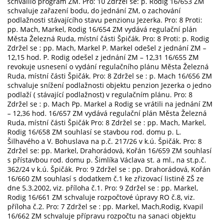
schválilo program ZM. Pro: 10 Zdržel se: p. Rodig 16/653 ZM
schvaluje zařazení bodu, do jednání ZM, o zachování
podlažnosti stávajícího stavu penzionu Jezerka. Pro: 8 Proti:
pp. Mach, Markel, Rodig 16/654 ZM vydává regulační plán
Města Železná Ruda, místní části Špičák. Pro: 8 Proti: p. Rodig
Zdržel se : pp. Mach, Markel P. Markel odešel z jednání ZM –
12,15 hod. P. Rodig odešel z jednání ZM – 12,31 16/655 ZM
revokuje usnesení o vydání regulačního plánu Města Železná
Ruda, místní části Špičák. Pro: 8 Zdržel se : p. Mach 16/656 ZM
schvaluje snížení podlažnosti objektu penzion Jezerka o jedno
podlaží ( stávající podlažnost) v regulačním plánu. Pro: 8
Zdržel se : p. Mach Pp. Markel a Rodig se vrátili na jednání ZM
– 12,36 hod. 16/657 ZM vydává regulační plán Města Železná
Ruda, místní části Špičák Pro: 8 Zdržel se : pp. Mach, Markel,
Rodig 16/658 ZM souhlasí se stavbou rod. domu p. L.
Šilhavého a V. Bohuslava na p.č. 217/26 v k.ú. Špičák. Pro: 8
Zdržel se: pp. Markel, Drahorádová, Kořán 16/659 ZM souhlasí
s přístavbou rod. domu p. Šimlíka Václava st. a ml., na st.p.č.
362/24 v k.ú. Špičák. Pro: 9 Zdržel se : pp. Drahorádová, Kořán
16/660 ZM souhlasí s dodatkem č.1 ke zřizovací listině ZŠ ze
dne 5.3.2002, viz. příloha č.1. Pro: 9 Zdržel se : pp. Markel,
Rodig 16/661 ZM schvaluje rozpočtové úpravy RO č.8, viz.
příloha č.2. Pro: 7 Zdržel se : pp. Markel, Mach,Rodig, Kvapil
16/662 ZM schvaluje přípravu rozpočtu na sanaci objektu