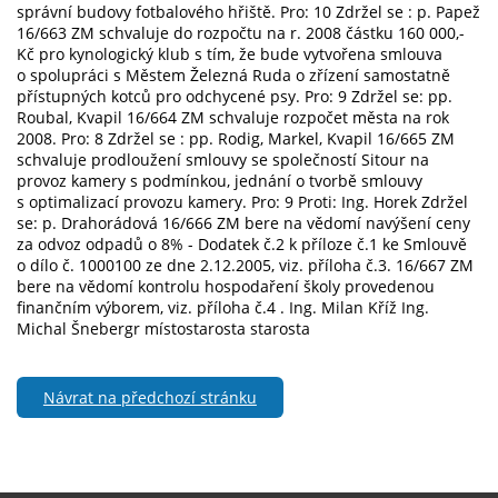
správní budovy fotbalového hřiště. Pro: 10 Zdržel se : p. Papež
16/663 ZM schvaluje do rozpočtu na r. 2008 částku 160 000,-
Kč pro kynologický klub s tím, že bude vytvořena smlouva
o spolupráci s Městem Železná Ruda o zřízení samostatně
přístupných kotců pro odchycené psy. Pro: 9 Zdržel se: pp.
Roubal, Kvapil 16/664 ZM schvaluje rozpočet města na rok
2008. Pro: 8 Zdržel se : pp. Rodig, Markel, Kvapil 16/665 ZM
schvaluje prodloužení smlouvy se společností Sitour na
provoz kamery s podmínkou, jednání o tvorbě smlouvy
s optimalizací provozu kamery. Pro: 9 Proti: Ing. Horek Zdržel
se: p. Drahorádová 16/666 ZM bere na vědomí navýšení ceny
za odvoz odpadů o 8% - Dodatek č.2 k příloze č.1 ke Smlouvě
o dílo č. 1000100 ze dne 2.12.2005, viz. příloha č.3. 16/667 ZM
bere na vědomí kontrolu hospodaření školy provedenou
finančním výborem, viz. příloha č.4 . Ing. Milan Kříž Ing.
Michal Šnebergr místostarosta starosta
Návrat na předchozí stránku