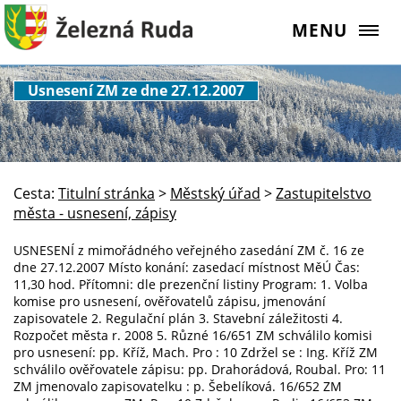
MENU
Usnesení ZM ze dne 27.12.2007
Cesta:
Titulní stránka
>
Městský úřad
>
Zastupitelstvo
města - usnesení, zápisy
USNESENÍ z mimořádného veřejného zasedání ZM č. 16 ze
dne 27.12.2007 Místo konání: zasedací místnost MěÚ Čas:
11,30 hod. Přítomni: dle prezenční listiny Program: 1. Volba
komise pro usnesení, ověřovatelů zápisu, jmenování
zapisovatele 2. Regulační plán 3. Stavební záležitosti 4.
Rozpočet města r. 2008 5. Různé 16/651 ZM schválilo komisi
pro usnesení: pp. Kříž, Mach. Pro : 10 Zdržel se : Ing. Kříž ZM
schválilo ověřovatele zápisu: pp. Drahorádová, Roubal. Pro: 11
ZM jmenovalo zapisovatelku : p. Šebelíková. 16/652 ZM