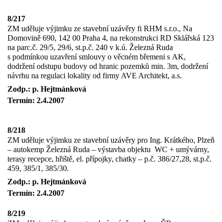
8/217
ZM uděluje výjimku ze stavební uzávěry fi RHM s.r.o., Na
Domovině 690, 142 00 Praha 4, na rekonstrukci RD Sklářská 123
na parc.č. 29/5, 29/6, st.p.č. 240 v k.ú. Železná Ruda
s podmínkou uzavření smlouvy o věcném břemeni s AK,
dodržení odstupu budovy od hranic pozemků min. 3m, dodržení
návrhu na regulaci lokality od firmy AVE Architekt, a.s.
Zodp.: p. Hejtmánková
Termín: 2.4.2007
8/218
ZM uděluje výjimku ze stavební uzávěry pro Ing. Krátkého, Plzeň
– autokemp Železná Ruda – výstavba objektu
WC + umývárny,
terasy recepce, hřiště, el. přípojky, chatky – p.č. 386/27,28, st.p.č.
459, 385/1, 385/30.
Zodp.: p. Hejtmánková
Termín: 2.4.2007
8/219