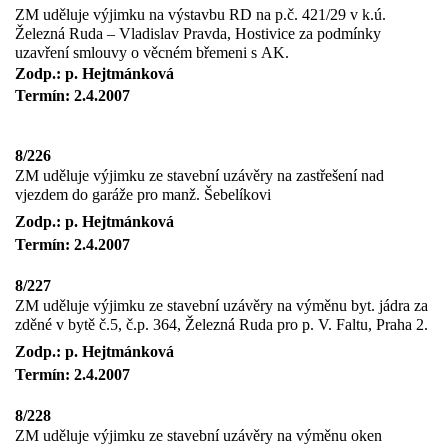
ZM uděluje výjimku na výstavbu RD na p.č. 421/29 v k.ú.
Železná Ruda – Vladislav Pravda, Hostivice za podmínky
uzavření smlouvy o věcném břemeni s AK.
Zodp.: p. Hejtmánková
Termín: 2.4.2007
8/226
ZM uděluje výjimku ze stavební uzávěry na zastřešení nad
vjezdem do garáže pro manž. Šebelíkovi
Zodp.: p. Hejtmánková
Termín: 2.4.2007
8/227
ZM uděluje výjimku ze stavební uzávěry na výměnu byt. jádra za
zděné v bytě č.5, č.p. 364, Železná Ruda pro p. V. Faltu, Praha 2.
Zodp.: p. Hejtmánková
Termín: 2.4.2007
8/228
ZM uděluje výjimku ze stavební uzávěry na výměnu oken