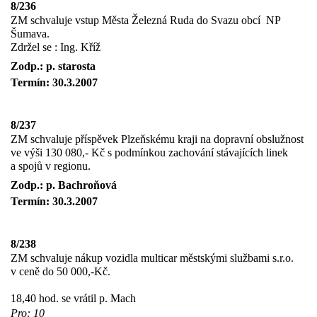
8/236
ZM schvaluje vstup Města Železná Ruda do Svazu obcí
NP
Šumava.
Zdržel se : Ing. Kříž
Zodp.: p. starosta
Termín: 30.3.2007
8/237
ZM schvaluje příspěvek Plzeňskému kraji na dopravní obslužnost
ve výši 130 080,- Kč s podmínkou zachování stávajících linek
a spojů v regionu.
Zodp.: p. Bachroňová
Termín: 30.3.2007
8/238
ZM schvaluje nákup vozidla multicar městskými službami s.r.o.
v ceně do 50 000,-Kč.
18,40 hod. se vrátil p. Mach
Pro: 10