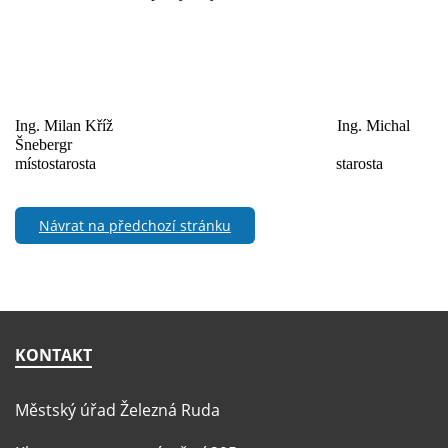
Ing. Milan Kříž
Ing. Michal
Šnebergr
místostarosta
starosta
Návrat na předchozí stránku
KONTAKT
Městský úřad Železná Ruda