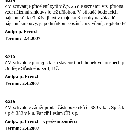
8/214
ZM schvaluje přidělení bytů v č.p. 26 dle seznamu viz. příloha,
vzor nájemní smlouvy je též přílohou. V případě budoucích
nájemníků, kteří užívají byt v majetku 3. osoby na základě
nájemní smlouvy, je podmínkou sepsání a uzavření „trojdohody“.
Zodp: p. Frenzl
Termín:
2.4.2007
8/215
ZM schvaluje prodej 5 kusů staveništních buněk ve prospěch p.
Ondřeje Šťastného za 1,-Kč.
Zodp.: p. Frenzl
Termín: 2.4.2007
8/216
ZM schvaluje záměr prodat části pozemků č. 980 v k.ú. Špičák
a p.č. 382 v k.ú. Pancíř Lesům ČR s.p.
Zodp.: p. Frenzl
- vyvěšení záměru
Termín: 2.4.2007