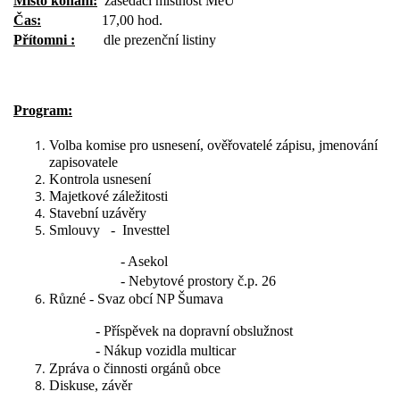
Místo konání:
zasedací místnost MěÚ
Čas:
17,00 hod.
Přítomni :
dle prezenční listiny
Program:
Volba komise pro usnesení, ověřovatelé zápisu, jmenování
zapisovatele
Kontrola usnesení
Majetkové záležitosti
Stavební uzávěry
Smlouvy
-
Investtel
- Asekol
- Nebytové prostory č.p. 26
Různé - Svaz obcí NP Šumava
- Příspěvek na dopravní obslužnost
- Nákup vozidla multicar
Zpráva o činnosti orgánů obce
Diskuse, závěr