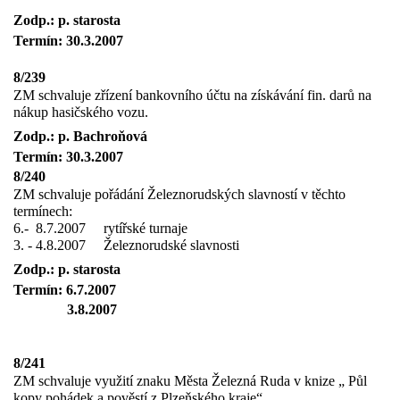
Zodp.: p. starosta
Termín: 30.3.2007
8/239
ZM schvaluje zřízení bankovního účtu na získávání fin. darů na
nákup hasičského vozu.
Zodp.: p. Bachroňová
Termín: 30.3.2007
8/240
ZM schvaluje pořádání Železnorudských slavností v těchto
termínech:
6.-
8.7.2007
rytířské turnaje
3. - 4.8.2007
Železnorudské slavnosti
Zodp.: p. starosta
Termín: 6.7.2007
3.8.2007
8/241
ZM schvaluje využití znaku Města Železná Ruda v knize „ Půl
kopy pohádek a pověstí z Plzeňského kraje“.