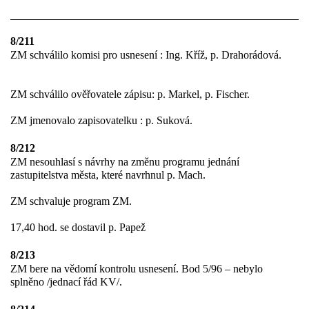
8/211
ZM schválilo komisi pro usnesení : Ing. Kříž, p. Drahorádová.
ZM schválilo ověřovatele zápisu: p. Markel, p. Fischer.
ZM jmenovalo zapisovatelku : p. Suková.
8/212
ZM nesouhlasí s návrhy na změnu programu jednání
zastupitelstva města, které navrhnul p. Mach.
ZM schvaluje program ZM.
17,40 hod. se dostavil p. Papež
8/213
ZM bere na vědomí kontrolu usnesení. Bod 5/96 – nebylo
splněno /jednací řád KV/.