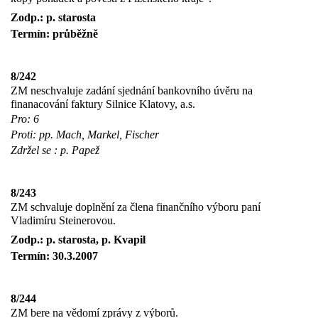
Zodp.: p. starosta
Termín: průběžně
8/242
ZM neschvaluje zadání sjednání bankovního úvěru na
finanacování faktury Silnice Klatovy, a.s.
Pro: 6
Proti: pp. Mach, Markel, Fischer
Zdržel se : p. Papež
8/243
ZM schvaluje doplnění za člena finančního výboru paní
Vladimíru Steinerovou.
Zodp.: p. starosta, p. Kvapil
Termín: 30.3.2007
8/244
ZM bere na vědomí zprávy z výborů.