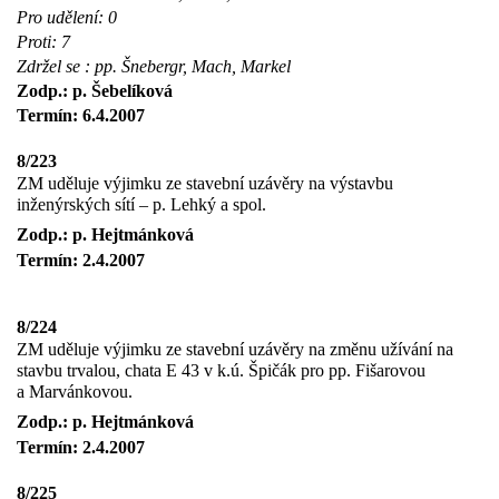
Pro udělení: 0
Proti: 7
Zdržel se : pp. Šnebergr, Mach, Markel
Zodp.: p. Šebelíková
Termín: 6.4.2007
8/223
ZM uděluje výjimku ze stavební uzávěry na výstavbu
inženýrských sítí – p. Lehký a spol.
Zodp.: p. Hejtmánková
Termín: 2.4.2007
8/224
ZM uděluje výjimku ze stavební uzávěry na změnu užívání na
stavbu trvalou, chata E 43 v k.ú. Špičák pro pp. Fišarovou
a Marvánkovou.
Zodp.: p. Hejtmánková
Termín: 2.4.2007
8/225