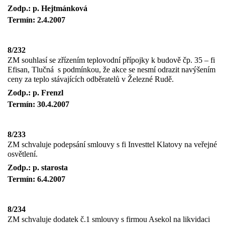
Zodp.: p. Hejtmánková
Termín: 2.4.2007
8/232
ZM souhlasí se zřízením teplovodní přípojky k budově čp. 35 – fi
Efisan, Tlučná
s podmínkou, že akce se nesmí odrazit navýšením
ceny za teplo stávajících odběratelů v Železné Rudě.
Zodp.: p. Frenzl
Termín: 30.4.2007
8/233
ZM schvaluje podepsání smlouvy s fi Investtel Klatovy na veřejné
osvětlení.
Zodp.: p. starosta
Termín: 6.4.2007
8/234
ZM schvaluje dodatek č.1 smlouvy s firmou Asekol na likvidaci