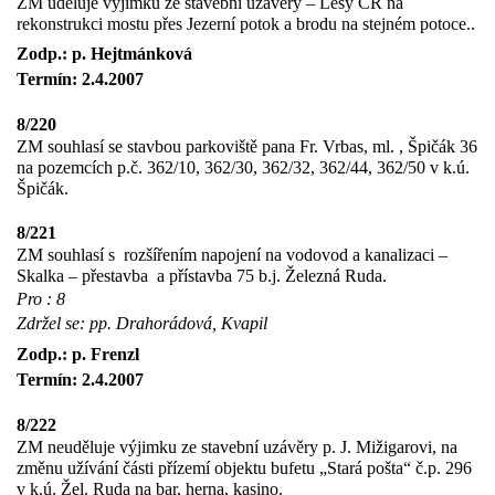
ZM uděluje výjimku ze stavební uzávěry – Lesy ČR na
rekonstrukci mostu přes Jezerní potok a brodu na stejném potoce..
Zodp.: p. Hejtmánková
Termín: 2.4.2007
8/220
ZM souhlasí se stavbou parkoviště pana Fr. Vrbas, ml. , Špičák 36
na pozemcích p.č. 362/10, 362/30, 362/32, 362/44, 362/50 v k.ú.
Špičák.
8/221
ZM souhlasí s rozšířením napojení na vodovod a kanalizaci –
Skalka – přestavba
a přístavba 75 b.j. Železná Ruda.
Pro : 8
Zdržel se: pp. Drahorádová, Kvapil
Zodp.: p. Frenzl
Termín: 2.4.2007
8/222
ZM neuděluje výjimku ze stavební uzávěry p. J. Mižigarovi, na
změnu užívání části přízemí objektu bufetu „Stará pošta“ č.p. 296
v k.ú. Žel. Ruda na bar, herna, kasino.