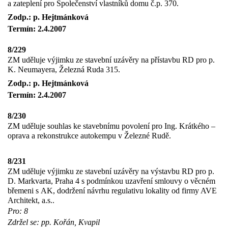
a zateplení pro Společenství vlastníků domu č.p. 370.
Zodp.: p. Hejtmánková
Termín: 2.4.2007
8/229
ZM uděluje výjimku ze stavební uzávěry na přístavbu RD pro p.
K. Neumayera, Železná Ruda 315.
Zodp.: p. Hejtmánková
Termín: 2.4.2007
8/230
ZM uděluje souhlas ke stavebnímu povolení pro Ing. Krátkého –
oprava a rekonstrukce autokempu v Železné Rudě.
8/231
ZM uděluje výjimku ze stavební uzávěry na výstavbu RD pro p.
D. Markvarta, Praha 4 s podmínkou uzavření smlouvy o věcném
břemeni s AK, dodržení návrhu regulativu lokality od firmy AVE
Architekt, a.s..
Pro: 8
Zdržel se: pp. Kořán, Kvapil