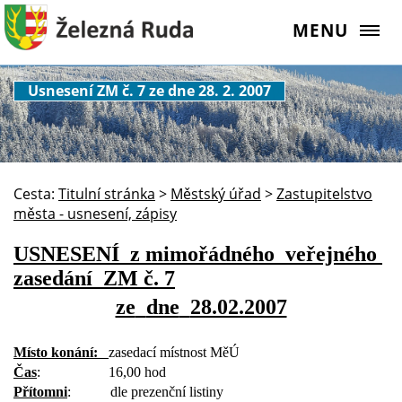
MENU
Usnesení ZM č. 7 ze dne 28. 2. 2007
Cesta:
Titulní stránka
>
Městský úřad
>
Zastupitelstvo
města - usnesení, zápisy
USNESENÍ
z mimořádného veřejného
zasedání
ZM č. 7
ze
dne
28.02.2007
Místo konání:
zasedací místnost MěÚ
Čas
:
16,00 hod
Přítomni
:
dle prezenční listiny