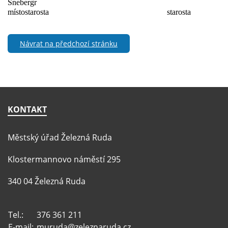
Šnebergr
místostarosta
starosta
Návrat na předchozí stránku
KONTAKT
Městský úřad Železná Ruda
Klostermannovo náměstí 295
340 04 Železná Ruda
Tel.:
376 361 211
E-mail:
muruda@zeleznaruda.cz