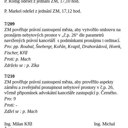
P. Rodig odešel z jednání ZM, 17,10 hod.
P. Markel odešel z jednání ZM, 17,12 hod.
7/209
ZM pověřuje právní zastoupení města, aby vytvořilo smlouvu na
pronájem nebytových prostor v „č.p. 26“ dle parametrů
navržených právní kanceláří
s podmínkami pronájmu i ordinací.
Pro: pp. Roubal, Šnebergr, Kořán, Kvapil, Drahorádová, Horek,
Fischer, Kříž
Proti: p. Mach
Zdrželo se : p. Zíka
7/210
ZM pověřuje právní zastoupení města, aby prověřilo aspekty
záměru a zveřejnění pronajmout nebytové prostory v č.p. 26,
včetně připomínek advokátní kanceláře zastupující p. Černého.
Pro: 9
Proti: -
Zdžel se : p. Mach
Ing. Milan Kříž
Ing. Michal