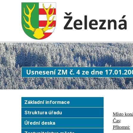
Usnesení ZM č. 4 ze dne 17.01.20
Základní informace
Struktura úřadu
Místo koná
Čas
:
Úřední deska
Přítomni: