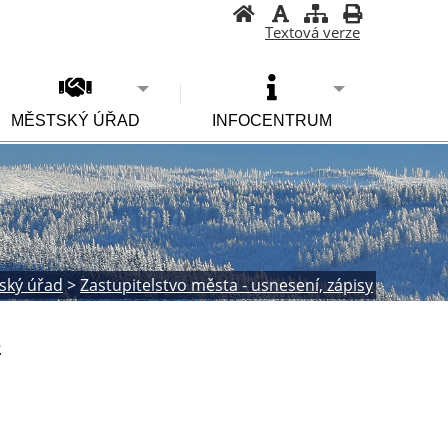
Textová verze
MĚSTSKÝ ÚŘAD
INFOCENTRUM
ský úřad
>
Zastupitelstvo města - usnesení, zápisy
-