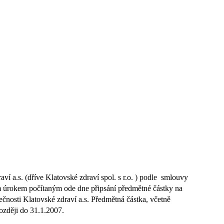
 a.s. (dříve Klatovské zdraví spol. s r.o. ) podle
smlouvy
 úrokem počítaným ode dne připsání předmětné částky na
čnosti Klatovské zdraví a.s. Předmětná částka, včetně
ozději do 31.1.2007.