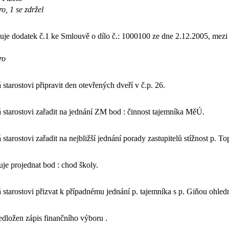
o, 1 se zdržel
je dodatek č.1 ke Smlouvě o dílo č.: 1000100 ze dne 2.12.2005, me
ro
starostovi připravit den otevřených dveří v č.p. 26.
starostovi zařadit na jednání ZM bod : činnost tajemníka MěÚ.
starostovi zařadit na nejbližší jednání porady zastupitelů stížnost p. T
e projednat bod : chod školy.
starostovi přizvat k případnému jednání p. tajemníka s p. Giňou ohledn
dložen zápis finančního výboru .