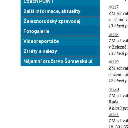
Czech POINT
4/117
Další informace, aktuality
ZM schvalu
zasláním v
Železnorudský zpravodaj
13 hlasů p
Fotogalerie
4/118
Videoreportáže
ZM schvalu
v Železné 
Ztráty a nálezy
13 hlasů p
Nájemní družstvo Šumavská ul.
4/119
ZM schvalu
složení : 
12 hlasů pr
4/120
ZM schvalu
Ruda.
9 hlasů pro
4/121
ZM schvalu
18, 301 65