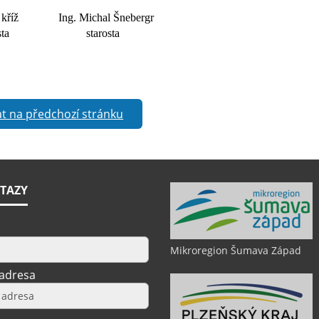
 kříž
Ing. Michal Šnebergr
sta
starosta
t na předchozí stránku
TAZY
Mikroregion Šumava Západ
 adresa