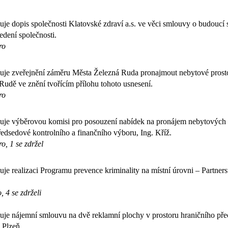
je dopis společnosti Klatovské zdraví a.s. ve věci smlouvy o budoucí 
edení společnosti.
ro
je zveřejnění záměru Města Železná Ruda pronajmout nebytové prostor
Rudě ve znění tvořícím přílohu tohoto usnesení.
ro
je výběrovou komisi pro posouzení nabídek na pronájem nebytových pro
předsedové kontrolního a finančního výboru, Ing. Kříž.
o, 1 se zdržel
je realizaci Programu prevence kriminality na místní úrovni – Partner
, 4 se zdrželi
je nájemní smlouvu na dvě reklamní plochy v prostoru hraničního př
 Plzeň.