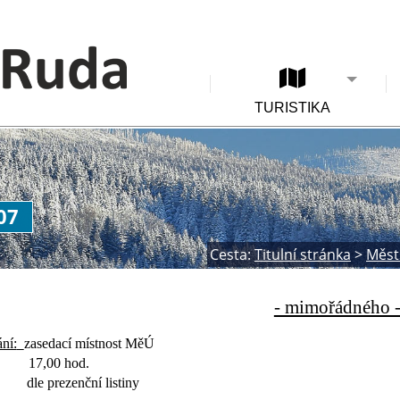
TURISTIKA
07
Cesta:
Titulní stránka
>
Měst
- mimořádného 
ní:
zasedací místnost MěÚ
17,00 hod.
dle prezenční listiny