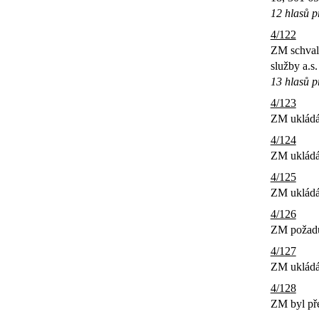
12 hlasů pr
4/122
ZM schvalu
služby a.s.
13 hlasů p
4/123
ZM ukládá 
4/124
ZM ukládá 
4/125
ZM ukládá 
4/126
ZM požaduj
4/127
ZM ukládá 
4/128
ZM byl pře