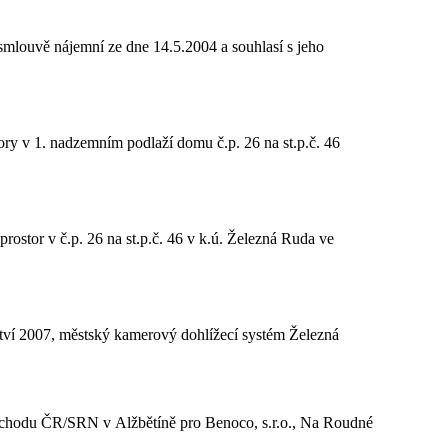
smlouvě nájemní ze dne 14.5.2004 a souhlasí s jeho
y v 1. nadzemním podlaží domu č.p. 26 na st.p.č. 46
stor v č.p. 26 na st.p.č. 46 v k.ú. Železná Ruda ve
ství 2007, městský kamerový dohlížecí systém Železná
echodu ČR/SRN v Alžbětíně pro Benoco, s.r.o., Na Roudné