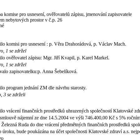
a komise pro usnesení, ověřovatelů zápisu, jmenování zapisovatele
m nebytových prostor v č.p. 26
né
lo komisi pro usnesení : p. Věra Drahorádová, p. Václav Mach.
o, 1 se zdržel
lo ověřovatel zápisu: Mgr. Jiří Kvapil, p. Karel Markel.
o, 1 se zdržel
alo zapisovatelku:p. Anna Šebelíková.
lo program jednání ZM dle návrhu starosty.
, 3 se zdrželi
lo vrácení finančních prostředků uhrazených společností Klatovské zdraví
smlouvě nájemní ze dne 14.5.2004 ve výši 746.400,00 Kč s 5% ročním
 Železná Ruda do dne vrácení předmětných finančních prostředků spole
o úroku, bude poukázána na účet společnosti Klatovské zdraví a.s. nejp
ro