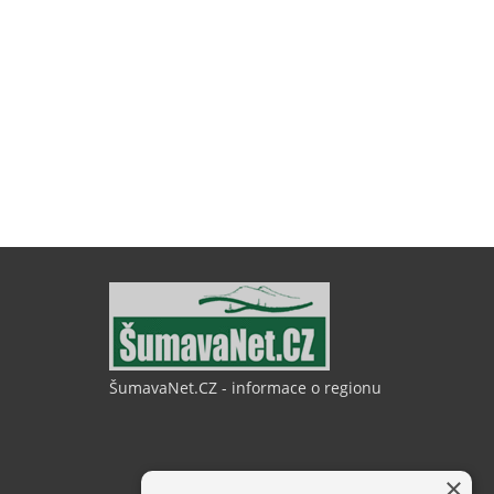
ŠumavaNet.CZ - informace o regionu
×