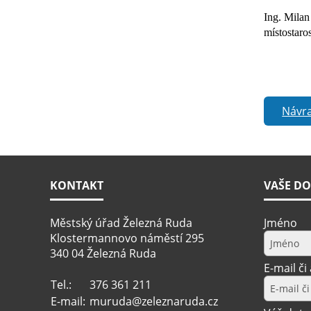
Ing. Milan
místostaro
Návra
KONTAKT
VAŠE DO
Městský úřad Železná Ruda
Jméno
Klostermannovo náměstí 295
340 04 Železná Ruda
E-mail či
Tel.:
376 361 211
E-mail:
muruda@zeleznaruda.cz