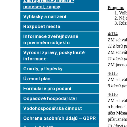
Zastupitelstvo města -
usnesení, zápisy
Program:
Volb
Vyhlášky a nařízení
Náje
Růz
Rozpočet města
4/114
Informace zveřejňované
ZM schváli
o povinném subjektu
11 hlasů pr
Výroční zprávy, poskytnuté
ZM schváli
informace
11 hlasů pr
ZM jmenov
Granty, příspěvky
4/115
Územní plán
ZM schváli
9 hlasů pro
Formuláře pro podání
4/116
Odpadové hospodářství
ZM schváli
o budoucí 
Vodohospodářská činnost
účet Města
Ochrana osobních údajů – GDPR
příslušnéh
13 hlasů p