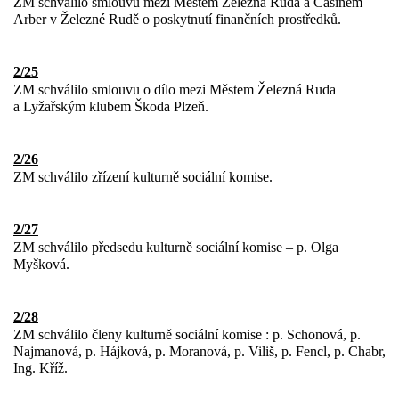
ZM schválilo smlouvu mezi Městem Železná Ruda a Casinem
Arber v Železné Rudě o poskytnutí finančních prostředků.
2/25
ZM schválilo smlouvu o dílo mezi Městem Železná Ruda
a Lyžařským klubem Škoda Plzeň.
2/26
ZM schválilo zřízení kulturně sociální komise.
2/27
ZM schválilo předsedu kulturně sociální komise – p. Olga
Myšková.
2/28
ZM schválilo členy kulturně sociální komise : p. Schonová, p.
Najmanová, p. Hájková, p. Moranová, p. Viliš, p. Fencl, p. Chabr,
Ing. Kříž.