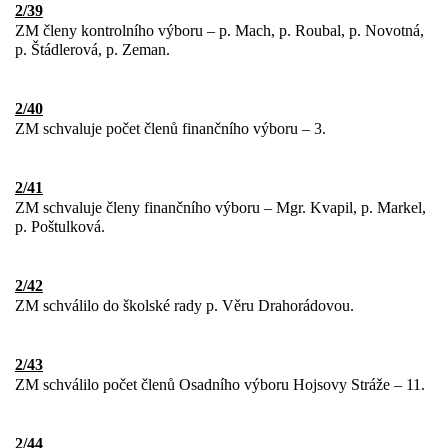
2/39
ZM členy kontrolního výboru – p. Mach, p. Roubal, p. Novotná,
p. Štádlerová, p. Zeman.
2/40
ZM schvaluje počet členů finančního výboru – 3.
2/41
ZM schvaluje členy finančního výboru – Mgr. Kvapil, p. Markel,
p. Poštulková.
2/42
ZM schválilo do školské rady p. Věru Drahorádovou.
2/43
ZM schválilo počet členů Osadního výboru Hojsovy Stráže – 11.
2/44