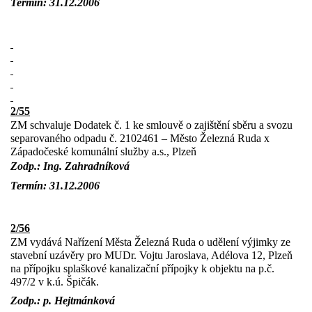
Termín: 31.12.2006
2/55
ZM schvaluje Dodatek č. 1 ke smlouvě o zajištění sběru a svozu
separovaného odpadu č. 2102461 – Město Železná Ruda x
Západočeské komunální služby a.s., Plzeň
Zodp.: Ing. Zahradníková
Termín: 31.12.2006
2/56
ZM vydává Nařízení Města Železná Ruda o udělení výjimky ze
stavební uzávěry pro MUDr. Vojtu Jaroslava, Adélova 12, Plzeň
na přípojku splaškové kanalizační přípojky k objektu na p.č.
497/2 v k.ú. Špičák.
Zodp.: p. Hejtmánková