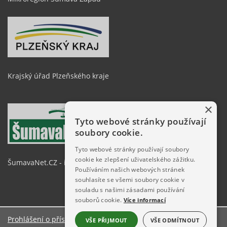
Krajský úřad Plzeňského kraje
×
Tyto webové stránky používají
soubory cookie.
Tyto webové stránky používají soubory
cookie ke zlepšení uživatelského zážitku.
ŠumavaNet.CZ - informace o regionu
Používáním našich webových stránek
souhlasíte se všemi soubory cookie v
souladu s našimi zásadami používání
souborů cookie.
Více informací
Prohlášení o přístupnosti
VŠE PŘIJMOUT
VŠE ODMÍTNOUT