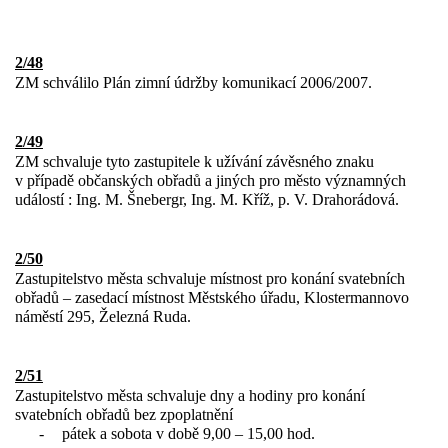
2/48
ZM schválilo Plán zimní údržby komunikací 2006/2007.
2/49
ZM schvaluje tyto zastupitele k užívání závěsného znaku
v případě občanských obřadů a jiných pro město významných
událostí : Ing. M. Šnebergr, Ing. M. Kříž, p. V. Drahorádová.
2/50
Zastupitelstvo města schvaluje místnost pro konání svatebních
obřadů – zasedací místnost Městského úřadu, Klostermannovo
náměstí 295, Železná Ruda.
2/51
Zastupitelstvo města schvaluje dny a hodiny pro konání
svatebních obřadů bez zpoplatnění
-
pátek a sobota v době 9,00 – 15,00 hod.