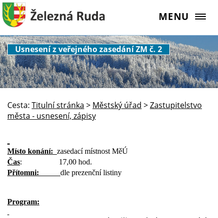
MENU
Usnesení z veřejného zasedání ZM č. 2
Cesta:
Titulní stránka
>
Městský úřad
>
Zastupitelstvo
města - usnesení, zápisy
Místo konání:
zasedací místnost MěÚ
Čas
:
17,00 hod.
Přítomni:
dle prezenční listiny
Program: