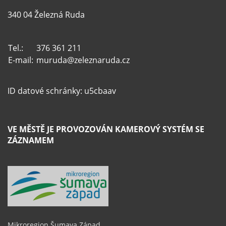
340 04 Železná Ruda
Tel.:
376 361 211
E-mail:
muruda@zeleznaruda.cz
ID datové schránky: u5cbaav
VE MĚSTĚ JE PROVOZOVÁN KAMEROVÝ SYSTÉM SE
ZÁZNAMEM
Mikroregion Šumava Západ