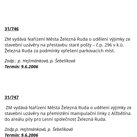
31/746
ZM vydává Nařízení Města Železná Ruda o udělení výjimky ze
stavební uzávěry na přestavbu staré pošty – č.p. 296 v k.ú.
Železná Ruda za podmínky vyřešení parkovacích míst.
Zodp.: p. Hejtmánková, p. Šebelíková
Termín: 9.6.2006
31/747
ZM vydává Nařízení Města Železná Ruda o udělení výjimky ze
stavební uzávěry na přemístění manipulační linky z Alžbětína
do areálu pily pro Lesní společnost Železná Ruda.
Zodp.p. Hejtmánková, p. Šebelíková
Termín: 9.6.2006