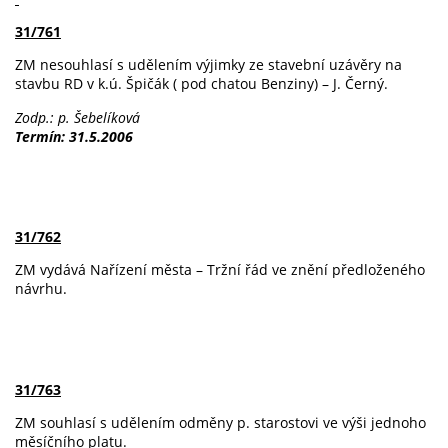
31/761
ZM nesouhlasí s udělením výjimky ze stavební uzávěry na
stavbu RD v k.ú. Špičák ( pod chatou Benziny) – J. Černý.
Zodp.: p. Šebelíková
Termín: 31.5.2006
31/762
ZM vydává Nařízení města – Tržní řád ve znění předloženého
návrhu.
31/763
ZM souhlasí s udělením odměny p. starostovi ve výši jednoho
měsíčního platu.