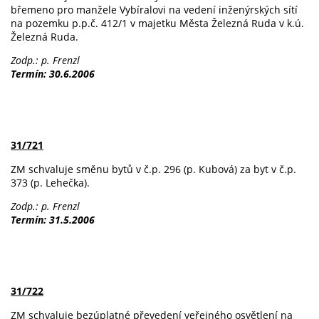
břemeno pro manžele Vybíralovi na vedení inženýrských sítí
na pozemku p.p.č. 412/1 v majetku Města Železná Ruda v k.ú.
Železná Ruda.
Zodp.: p. Frenzl
Termín: 30.6.2006
31/721
ZM schvaluje směnu bytů v č.p. 296 (p. Kubová) za byt v č.p.
373 (p. Lehečka).
Zodp.: p. Frenzl
Termín: 31.5.2006
31/722
ZM schvaluje bezúplatné převedení veřejného osvětlení na