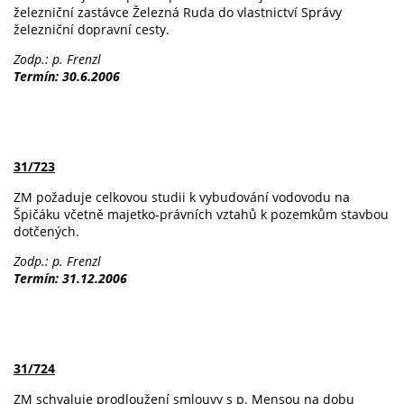
železniční zastávce Železná Ruda do vlastnictví Správy
železniční dopravní cesty.
Zodp.: p. Frenzl
Termín: 30.6.2006
31/723
ZM požaduje celkovou studii k vybudování vodovodu na
Špičáku včetně majetko-právních vztahů k pozemkům stavbou
dotčených.
Zodp.: p. Frenzl
Termín: 31.12.2006
31/724
ZM schvaluje prodloužení smlouvy s p. Mensou na dobu