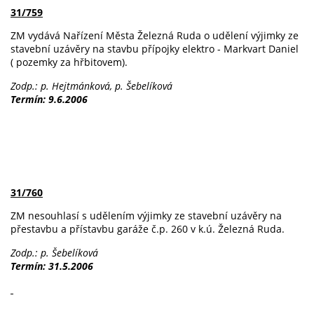
31/759
ZM vydává Nařízení Města Železná Ruda o udělení výjimky ze
stavební uzávěry na stavbu přípojky elektro - Markvart Daniel
( pozemky za hřbitovem).
Zodp.: p. Hejtmánková, p. Šebelíková
Termín: 9.6.2006
31/760
ZM nesouhlasí s udělením výjimky ze stavební uzávěry na
přestavbu a přístavbu garáže č.p. 260 v k.ú. Železná Ruda.
Zodp.: p. Šebelíková
Termín: 31.5.2006