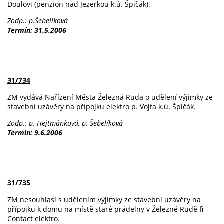
Doulovi (penzion nad Jezerkou k.ú. Špičák).
Zodp.: p.Šebelíková
Termín: 31.5.2006
31/734
ZM vydává Nařízení Města Železná Ruda o udělení výjimky ze
stavební uzávěry na přípojku elektro p. Vojta k.ú. Špičák.
Zodp.: p. Hejtmánková, p. Šebelíková
Termín: 9.6.2006
31/735
ZM nesouhlasí s udělením výjimky ze stavební uzávěry na
přípojku k domu na místě staré prádelny v Železné Rudě fi
Contact elektro.