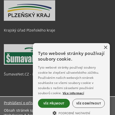
Krajský úřad Plzeňského kraje
×
Tyto webové stránky používají
soubory cookie.
Tyto webové stránky používají soubory
cookie ke zlepšení uživatelského zážitku.
ŠumavaNet.CZ - informace o regionu
Používáním našich webových stránek
souhlasíte se všemi soubory cookie v
souladu s našimi zásadami používání
souborů cookie.
Více informací
Prohlášení o přístupnosti
VŠE PŘIJMOUT
VŠE ODMÍTNOUT
Obsah stránek spravuje: Městský úřad Železná Ruda
PODROBNÉ NASTAVENÍ