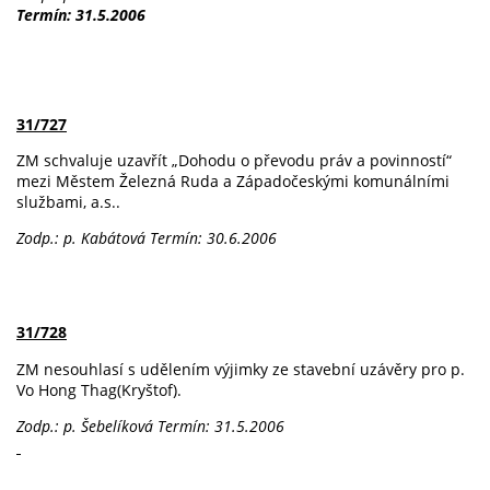
Termín: 31.5.2006
31/727
ZM schvaluje uzavřít „Dohodu o převodu práv a povinností“
mezi Městem Železná Ruda a Západočeskými komunálními
službami, a.s..
Zodp.: p. Kabátová
Termín: 30.6.2006
31/728
ZM nesouhlasí s udělením výjimky ze stavební uzávěry pro p.
Vo Hong Thag(Kryštof).
Zodp.: p. Šebelíková
Termín: 31.5.2006