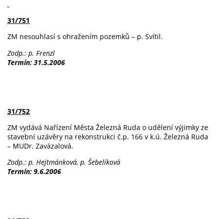
31/751
ZM nesouhlasí s ohražením pozemků – p. Svítil.
Zodp.: p. Frenzl
Termín: 31.5.2006
31/752
ZM vydává Nařízení Města Železná Ruda o udělení výjimky ze
stavební uzávěry na rekonstrukci č.p. 166 v k.ú. Železná Ruda
– MUDr. Zavázalová.
Zodp.: p. Hejtmánková, p. Šebelíková
Termín: 9.6.2006