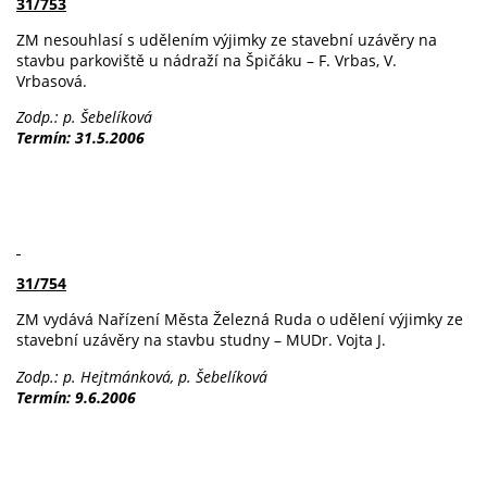
31/753
ZM nesouhlasí s udělením výjimky ze stavební uzávěry na
stavbu parkoviště u nádraží na Špičáku – F. Vrbas, V.
Vrbasová.
Zodp.: p. Šebelíková
Termín: 31.5.2006
31/754
ZM vydává Nařízení Města Železná Ruda o udělení výjimky ze
stavební uzávěry na stavbu studny – MUDr. Vojta J.
Zodp.: p. Hejtmánková, p. Šebelíková
Termín: 9.6.2006