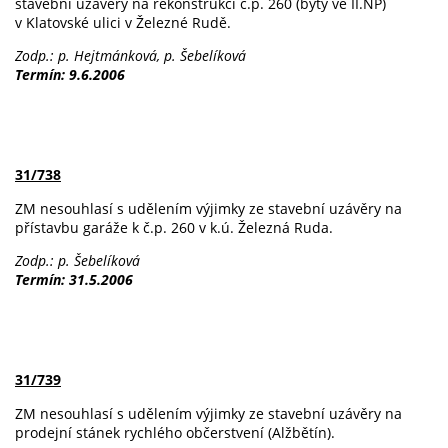
stavební uzávěry na rekonstrukci č.p. 260 (byty ve II.NP)
v Klatovské ulici v Železné Rudě.
Zodp.: p. Hejtmánková, p. Šebelíková
Termín: 9.6.2006
31/738
ZM nesouhlasí s udělením výjimky ze stavební uzávěry na
přístavbu garáže k č.p. 260 v k.ú. Železná Ruda.
Zodp.: p. Šebelíková
Termín: 31.5.2006
31/739
ZM nesouhlasí s udělením výjimky ze stavební uzávěry na
prodejní stánek rychlého občerstvení (Alžbětín).