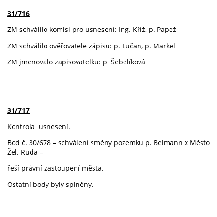
31/716
ZM schválilo komisi pro usnesení: Ing. Kříž, p. Papež
ZM schválilo ověřovatele zápisu: p. Lučan, p. Markel
ZM jmenovalo zapisovatelku: p. Šebelíková
31/717
Kontrola usnesení.
Bod č. 30/678 – schválení směny pozemku p. Belmann x Město
Žel. Ruda –
řeší právní zastoupení města.
Ostatní body byly splněny.