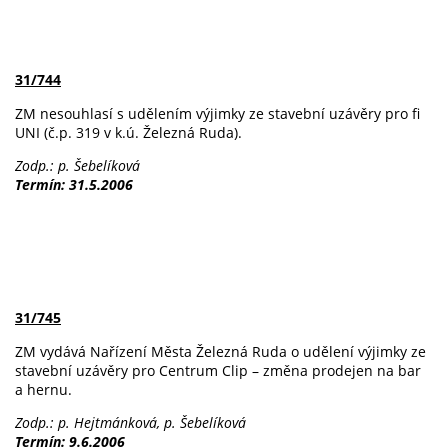
31/744
ZM nesouhlasí s udělením výjimky ze stavební uzávěry pro fi
UNI (č.p. 319 v k.ú. Železná Ruda).
Zodp.: p. Šebelíková
Termín: 31.5.2006
31/745
ZM vydává Nařízení Města Železná Ruda o udělení výjimky ze
stavební uzávěry pro Centrum Clip – změna prodejen na bar
a hernu.
Zodp.: p. Hejtmánková, p. Šebelíková
Termín: 9.6.2006