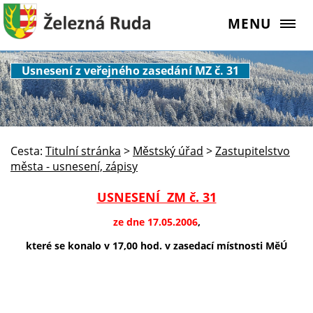
MENU
Usnesení z veřejného zasedání MZ č. 31
Cesta:
Titulní stránka
>
Městský úřad
>
Zastupitelstvo
města - usnesení, zápisy
USNESENÍ ZM č. 31
ze dne 17.05.2006
,
které se konalo v 17,00 hod. v zasedací místnosti MěÚ