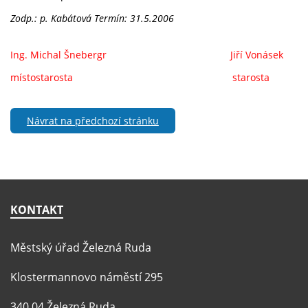
Zodp.: p. Kabátová
Termín: 31.5.2006
Ing. Michal Šnebergr Jiří Vonásek
místostarosta starosta
Návrat na předchozí stránku
KONTAKT
Městský úřad Železná Ruda
Klostermannovo náměstí 295
340 04 Železná Ruda