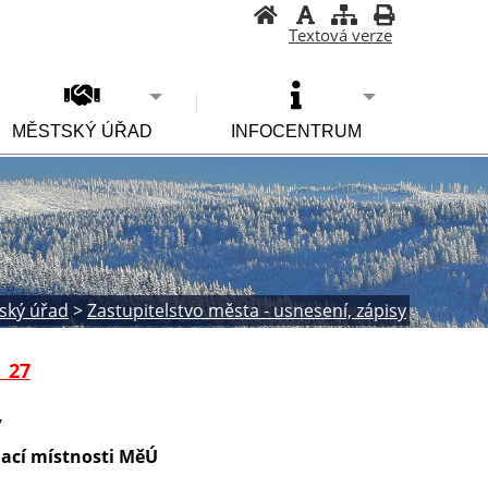
Textová verze
MĚSTSKÝ ÚŘAD
INFOCENTRUM
ský úřad
>
Zastupitelstvo města - usnesení, zápisy
 27
,
edací místnosti MěÚ