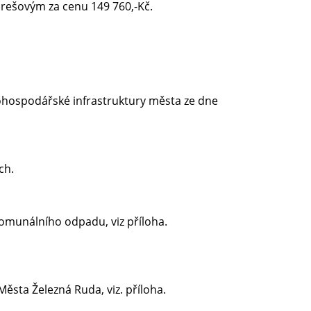
arešovým za cenu 149 760,-Kč.
ohospodářské infrastruktury města ze dne
ch.
komunálního odpadu, viz příloha.
ěsta Železná Ruda, viz. příloha.