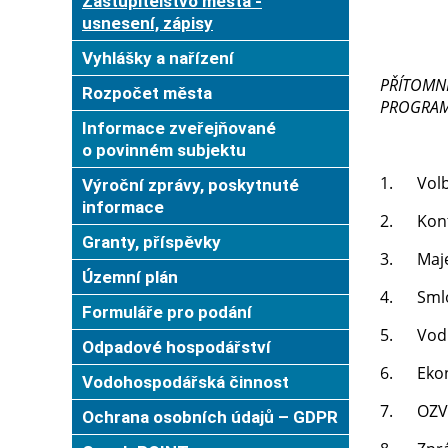
Zastupitelstvo města -
usnesení, zápisy
Vyhlášky a nařízení
PŘÍTOMNI
Rozpočet města
PROGRAM
Informace zveřejňované
o povinném subjektu
1. Volba
Výroční zprávy, poskytnuté
informace
2. Kont
Granty, příspěvky
3. Majet
Územní plán
4. Sml
Formuláře pro podání
5. Vodn
Odpadové hospodářství
6. Ekono
Vodohospodářská činnost
7. OZV
Ochrana osobních údajů – GDPR