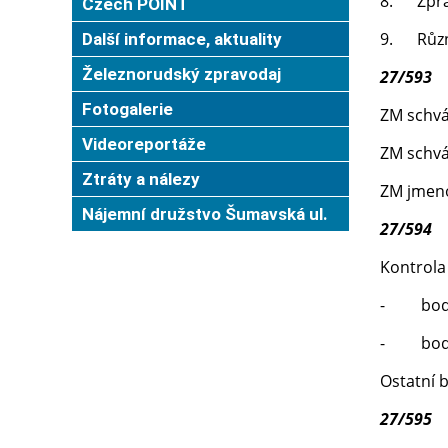
8. Zpráv
Czech POINT
9. Růz
Další informace, aktuality
Železnorudský zpravodaj
27/593
Fotogalerie
ZM schvál
Videoreportáže
ZM schvál
Ztráty a nálezy
ZM jmeno
Nájemní družstvo Šumavská ul.
27/594
Kontrola
- bod č
- bod č
Ostatní b
27/595