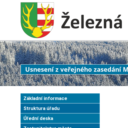
Usnesení z veřejného zasedání M
Základní informace
Struktura úřadu
Úřední deska