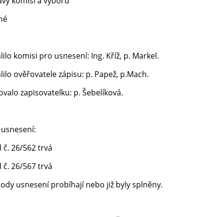
y komisí a výborů
né
ilo komisi pro usnesení: Ing. Kříž, p. Markel.
ilo ověřovatele zápisu: p. Papež, p.Mach.
valo zapisovatelku: p. Šebelíková.
 usnesení:
. 26/562 trvá
. 26/567 trvá
ody usnesení probíhají nebo již byly splněny.