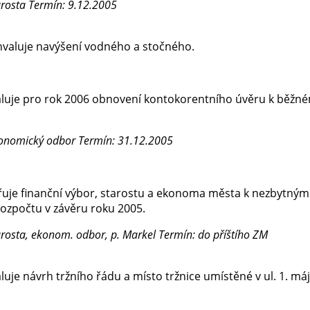
arosta
Termín: 9.12.2005
valuje navýšení vodného a stočného.
luje pro rok 2006 obnovení kontokorentního úvěru k běž
konomický odbor
Termín: 31.12.2005
uje finanční výbor, starostu a ekonoma města k nezbytný
rozpočtu v závěru roku 2005.
arosta, ekonom. odbor, p. Markel
Termín: do příštího ZM
uje návrh tržního řádu a místo tržnice umístěné v ul. 1. máj