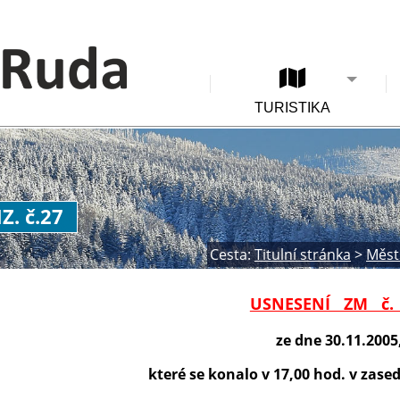
TURISTIKA
Z. č.27
Cesta:
Titulní stránka
>
Měst
USNESENÍ ZM č.
ze dne 30.11.2005
které se konalo v 17,00 hod. v zas