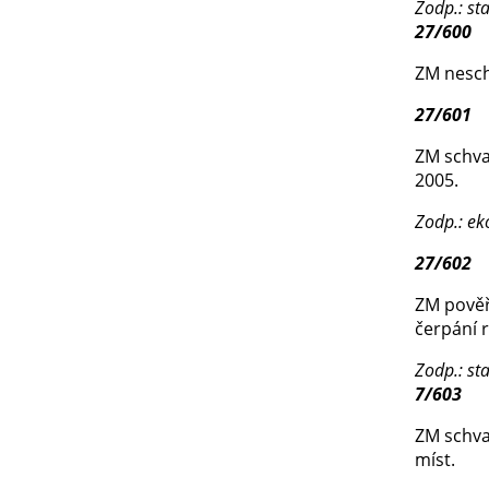
Zodp.: st
27/600
ZM nesch
27/601
ZM schva
2005.
Zodp.: e
27/602
ZM pověř
čerpání 
Zodp.: st
7/603
ZM schval
míst.