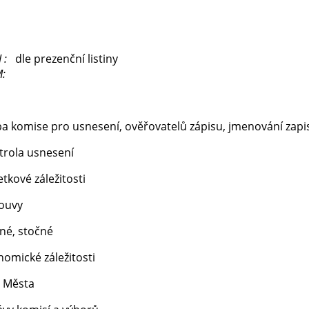
 :
dle prezenční listiny
:
 komise pro usnesení, ověřovatelů zápisu, jmenování zapi
rola usnesení
kové záležitosti
ouvy
é, stočné
mické záležitosti
 Města