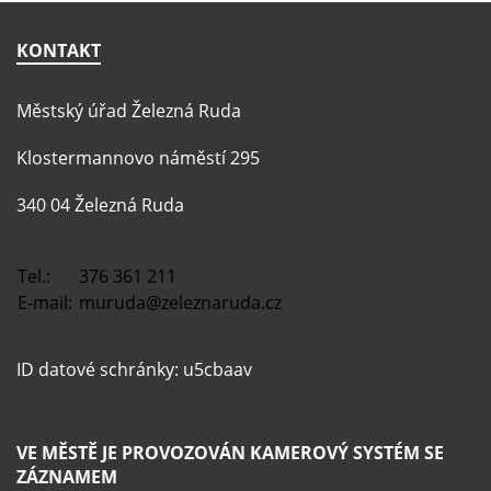
KONTAKT
Městský úřad Železná Ruda
Klostermannovo náměstí 295
340 04 Železná Ruda
Tel.:
376 361 211
E-mail:
muruda@zeleznaruda.cz
ID datové schránky: u5cbaav
VE MĚSTĚ JE PROVOZOVÁN KAMEROVÝ SYSTÉM SE
ZÁZNAMEM