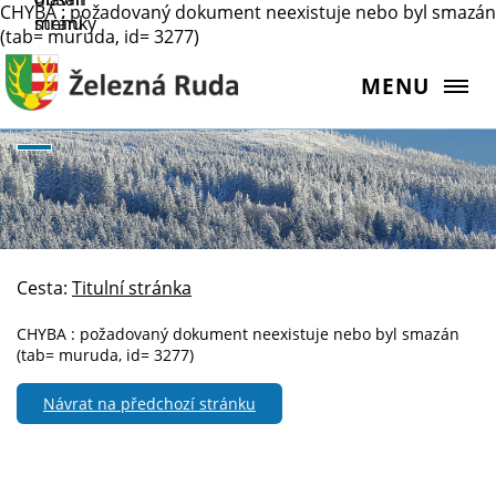
CHYBA : požadovaný dokument neexistuje nebo byl smazán
stránky
menu
(tab= muruda, id= 3277)
MENU
Cesta:
Titulní stránka
CHYBA : požadovaný dokument neexistuje nebo byl smazán
(tab= muruda, id= 3277)
Návrat na předchozí stránku