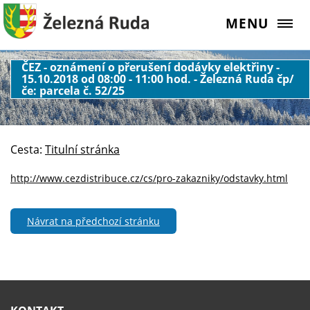
MENU
ČEZ - oznámení o přerušení dodávky elektřiny -
15.10.2018 od 08:00 - 11:00 hod. - Železná Ruda čp/
če: parcela č. 52/25
Cesta:
Titulní stránka
http://www.cezdistribuce.cz/cs/pro-zakazniky/odstavky.html
Návrat na předchozí stránku