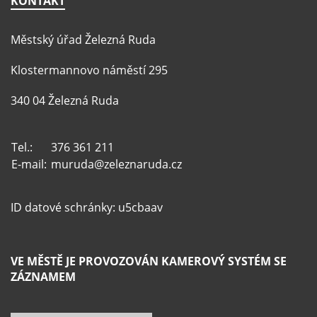
KONTAKT
Městský úřad Železná Ruda
Klostermannovo náměstí 295
340 04 Železná Ruda
Tel.:
376 361 211
E-mail:
muruda@zeleznaruda.cz
ID datové schránky: u5cbaav
VE MĚSTĚ JE PROVOZOVÁN KAMEROVÝ SYSTÉM SE
ZÁZNAMEM