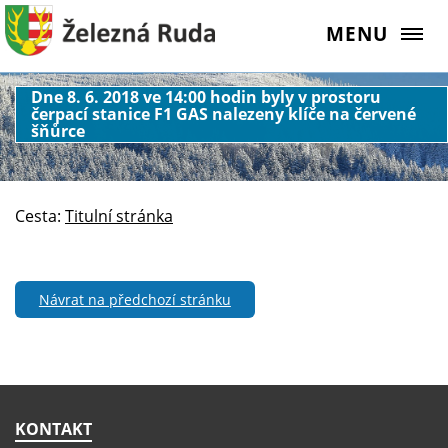
MENU
Dne 8. 6. 2018 ve 14:00 hodin byly v prostoru
čerpací stanice F1 GAS nalezeny klíče na červené
šňůrce
Cesta:
Titulní stránka
Návrat na předchozí stránku
KONTAKT