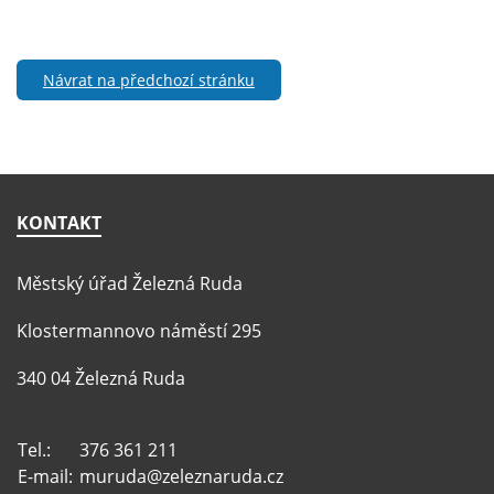
Návrat na předchozí stránku
KONTAKT
Městský úřad Železná Ruda
Klostermannovo náměstí 295
340 04 Železná Ruda
Tel.:
376 361 211
E-mail:
muruda@zeleznaruda.cz