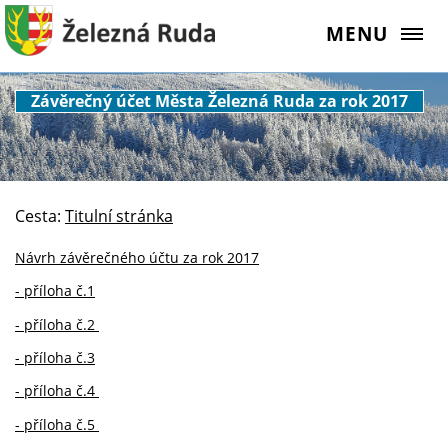
MENU
Závěrečný účet Města Železná Ruda za rok 2017
Cesta:
Titulní stránka
Návrh závěrečného účtu za rok 2017
- příloha č.1
- příloha č.2
- příloha č.3
- příloha č.4
- příloha č.5