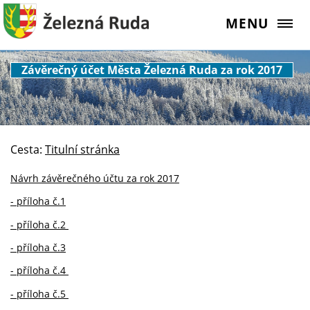
MENU
Závěrečný účet Města Železná Ruda za rok 2017
Cesta:
Titulní stránka
Návrh závěrečného účtu za rok 2017
- příloha č.1
- příloha č.2
- příloha č.3
- příloha č.4
- příloha č.5