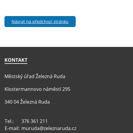
Návrat na předchozí stránku
KONTAKT
Městský úřad Železná Ruda
Klostermannovo náměstí 295
340 04 Železná Ruda
Tel.:
376 361 211
E-mail:
muruda@zeleznaruda.cz