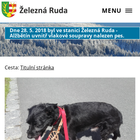
MENU
Dne 28. 5. 2018 byl ve stanici Železná Ruda -
Alžbětín uvnitř vlakové soupravy nalezen pes.
Cesta:
Titulní stránka