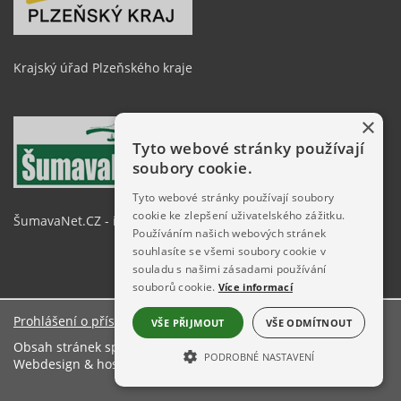
Krajský úřad Plzeňského kraje
×
Tyto webové stránky používají
soubory cookie.
Tyto webové stránky používají soubory
cookie ke zlepšení uživatelského zážitku.
ŠumavaNet.CZ - informace o regionu
Používáním našich webových stránek
souhlasíte se všemi soubory cookie v
souladu s našimi zásadami používání
souborů cookie.
Více informací
Prohlášení o přístupnosti
VŠE PŘIJMOUT
VŠE ODMÍTNOUT
Obsah stránek spravuje: Městský úřad Železná Ruda
PODROBNÉ NASTAVENÍ
Webdesign & hosting:
ŠumavaNet.CZ
NEZBYTNĚ NUTNÉ SOUBORY