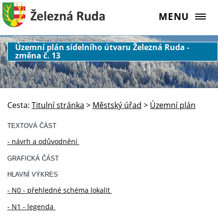
MENU
Územní plán sídelního útvaru Železná Ruda -
změna č. 13
Cesta:
Titulní stránka
>
Městský úřad
>
Územní plán
TEXTOVÁ ČÁST
- návrh a odůvodnění
GRAFICKÁ ČÁST
HLAVNÍ VÝKRES
- N0 - přehledné schéma lokalit
- N1 - legenda