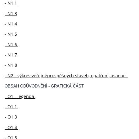
- N1.1
- N1.3
- N1.4
- N1.5
- N1.6
- N1.7
- N1.8
- N2 - výkres veřejněprospěšných staveb, opatření, asanací
OBSAH ODŮVODNĚNÍ - GRAFICKÁ ČÁST
- O1 - legenda
- O1.1
- O1.3
- O1.4
- O1.5