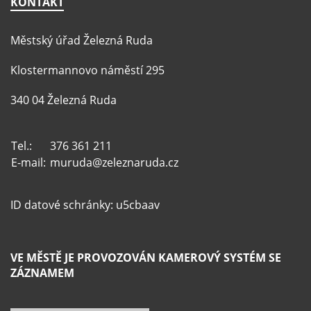
KONTAKT
Městský úřad Železná Ruda
Klostermannovo náměstí 295
340 04 Železná Ruda
Tel.:
376 361 211
E-mail:
muruda@zeleznaruda.cz
ID datové schránky: u5cbaav
VE MĚSTĚ JE PROVOZOVÁN KAMEROVÝ SYSTÉM SE
ZÁZNAMEM