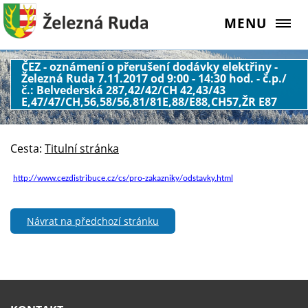
MENU
ČEZ - oznámení o přerušení dodávky elektřiny -
Železná Ruda 7.11.2017 od 9:00 - 14:30 hod. - č.p./
č.: Belvederská 287,42/42/CH 42,43/43
E,47/47/CH,56,58/56,81/81E,88/E88,CH57,ŽR E87
Cesta:
Titulní stránka
http://www.cezdistribuce.cz/cs/pro-zakazniky/odstavky.html
Návrat na předchozí stránku