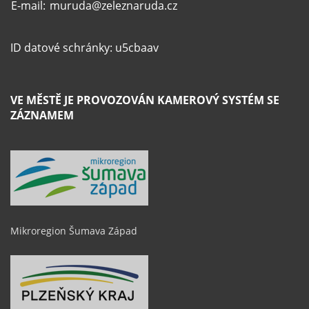
E-mail:
muruda@zeleznaruda.cz
ID datové schránky: u5cbaav
VE MĚSTĚ JE PROVOZOVÁN KAMEROVÝ SYSTÉM SE
ZÁZNAMEM
Mikroregion Šumava Západ