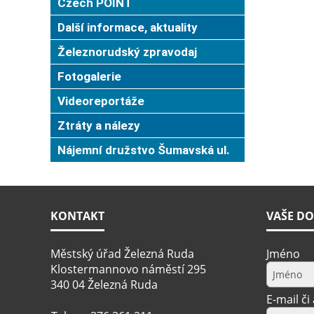
Czech POINT
Další informace, aktuality
Železnorudský zpravodaj
Fotogalerie
Videoreportáže
Ztráty a nálezy
Nájemní družstvo Šumavská ul.
KONTAKT
VAŠE DO
Městský úřad Železná Ruda
Jméno
Klostermannovo náměstí 295
340 04 Železná Ruda
E-mail či