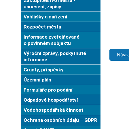
Zastupitelstvo města -
usnesení, zápisy
Vyhlášky a nařízení
Rozpočet města
Informace zveřejňované
o povinném subjektu
Výroční zprávy, poskytnuté
Návra
informace
Granty, příspěvky
Územní plán
Formuláře pro podání
Odpadové hospodářství
Vodohospodářská činnost
Ochrana osobních údajů – GDPR