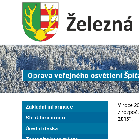
Oprava veřejného osvětlení Špičá
V roce 2
Základní informace
z rozpoč
Struktura úřadu
2015"
.
Úřední deska