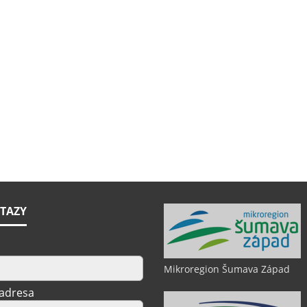
TAZY
Mikroregion Šumava Západ
 adresa