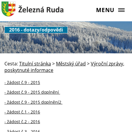
MENU
2016 - dotazy/odpovědi
Cesta:
Titulní stránka
>
Městský úřad
>
Výroční zprávy,
poskytnuté informace
- žádost č.9 - 2015
- žádost č.9 - 2015 doplnění
- žádost č.9 - 2015 doplnění2
- žádost č.1 - 2016
- žádost č.2 - 2016
- žádost č.3 - 2016