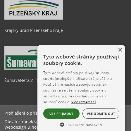
Krajský úřad Plzeňského kraje
×
Tyto webové stránky používají
soubory cookie.
Tyto webové stránky používají soubory
cookie ke zlepšení uživatelského zážitku.
ŠumavaNet.CZ - informace o regionu
Používáním našich webových stránek
souhlasíte se všemi soubory cookie v
souladu s našimi zásadami používání
souborů cookie.
Více informací
Prohlášení o přístupnosti
VŠE PŘIJMOUT
VŠE ODMÍTNOUT
Obsah stránek spravuje: Městský úřad Železná Ruda
PODROBNÉ NASTAVENÍ
Webdesign & hosting:
ŠumavaNet.CZ