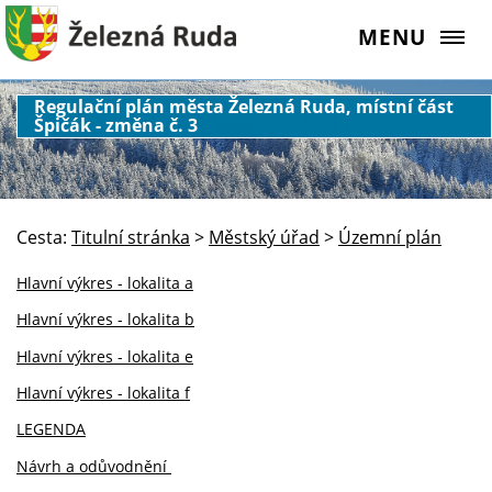
MENU
Regulační plán města Železná Ruda, místní část
Špičák - změna č. 3
Cesta:
Titulní stránka
>
Městský úřad
>
Územní plán
Hlavní výkres - lokalita a
Hlavní výkres - lokalita b
Hlavní výkres - lokalita e
Hlavní výkres - lokalita f
LEGENDA
Návrh a odůvodnění