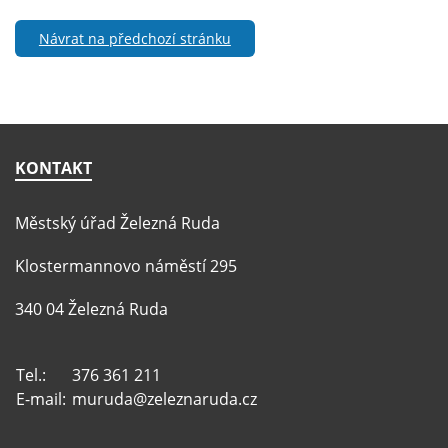
Návrat na předchozí stránku
KONTAKT
Městský úřad Železná Ruda
Klostermannovo náměstí 295
340 04 Železná Ruda
Tel.:
376 361 211
E-mail:
muruda@zeleznaruda.cz