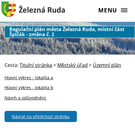
MENU
Regulační plán města Železná Ruda, místní část
Špičák - změna č. 2
Cesta:
Titulní stránka
>
Městský úřad
>
Územní plán
Hlavní výkres - lokalita a
Hlavní výkres - lokalita b
Návrh a odůvodnění
Návrat na předchozí stránku