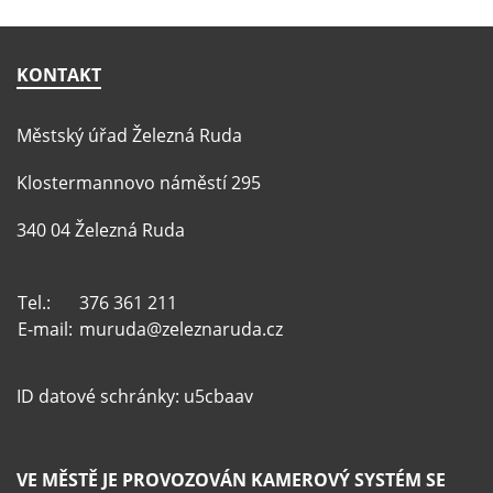
KONTAKT
Městský úřad Železná Ruda
Klostermannovo náměstí 295
340 04 Železná Ruda
Tel.:
376 361 211
E-mail:
muruda@zeleznaruda.cz
ID datové schránky: u5cbaav
VE MĚSTĚ JE PROVOZOVÁN KAMEROVÝ SYSTÉM SE