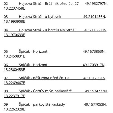
02 Hojsova Stráž - Brčálník před čp. 27 49.1932797N,
13.2237458E
03 Hojsova Stráž - u bytovek 49.2101456N,
13.1993908E
04 Hojsova Stráž - u hotelu Na Stráži 49.2116600N,
13.1970633E
05 Špičák - Horizont I 49.1673853N,
13.2450831E
06 Špičák - Horizont II 49.1703917N,
13.2360453E
07 Špičák - pěší zóna před čp.120 49.1512031N,
13.2269467E
08 Špičák - Čertův mlýn parkoviště 49.1534733N,
13.2237917E
09 Špičák - parkoviště kaskády 49.1577053N,
13.2262328E