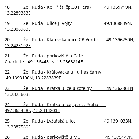
18 Žel. Ruda - Ke Hřišti čp.30 (Hera) 49.1359719N,
13.2289383E
19 Žel. Ruda - ulice J. Vojty 49.1368839N,
13.2386983E
20 Žel. Ruda - Klatovská ulice CB Verde 49.1396250N,
13.2425192E
21 Žel. Ruda - parkoviště u Cafe
Charlotte 49.1364481N, 13.2363814E
22 Žel. Ruda - Královácká ul. u hasičárny
49.1393100N, 13.2283839E
23 Žel. Ruda - Krátká ulice u kotelny 49.1362861N,
13.2325603E
24 Žel. Ruda - Krátká ulice, penz. Praha
49.1363428N, 13.2314203E
25 Žel. Ruda - Lyžařská ulice 49.1391033N,
13.2387569E
26 Žel. Ruda - parkoviště u MÚ 49.1375147N,