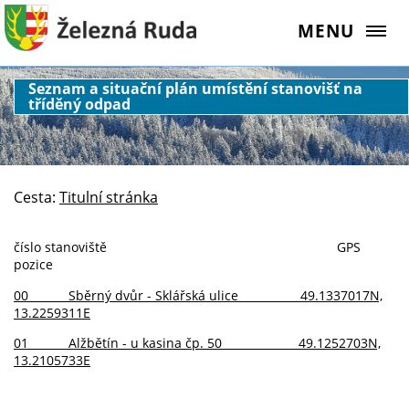
MENU
Seznam a situační plán umístění stanovišť na
tříděný odpad
Cesta:
Titulní stránka
číslo stanoviště GPS
pozice
00 Sběrný dvůr - Sklářská ulice 49.1337017N,
13.2259311E
01 Alžbětín - u kasina čp. 50 49.1252703N,
13.2105733E