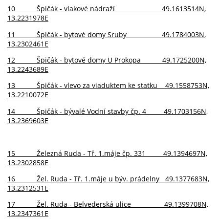
10 Špičák - vlakové nádraží 49.1613514N,
13.2231978E
11 Špičák - bytové domy Sruby 49.1784003N,
13.2302461E
12 Špičák - bytové domy U Prokopa 49.1725200N,
13.2243689E
13 Špičák - vlevo za viaduktem ke statku 49.1558753N,
13.2210072E
14 Špičák - bývalé Vodní stavby čp. 4 49.1703156N,
13.2369603E
15 Železná Ruda - Tř. 1.máje čp. 331 49.1394697N,
13.2302858E
16 Žel. Ruda - Tř. 1.máje u býv. prádelny 49.1377683N,
13.2312531E
17 Žel. Ruda - Belvederská ulice 49.1399708N,
13.2347361E