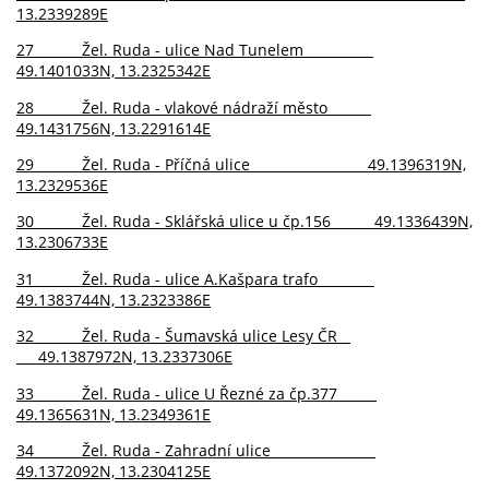
13.2339289E
27 Žel. Ruda - ulice Nad Tunelem
49.1401033N, 13.2325342E
28 Žel. Ruda - vlakové nádraží město
49.1431756N, 13.2291614E
29 Žel. Ruda - Příčná ulice 49.1396319N,
13.2329536E
30 Žel. Ruda - Sklářská ulice u čp.156 49.1336439N,
13.2306733E
31 Žel. Ruda - ulice A.Kašpara trafo
49.1383744N, 13.2323386E
32 Žel. Ruda - Šumavská ulice Lesy ČR
49.1387972N, 13.2337306E
33 Žel. Ruda - ulice U Řezné za čp.377
49.1365631N, 13.2349361E
34 Žel. Ruda - Zahradní ulice
49.1372092N, 13.2304125E