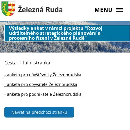
MENU
Výsledky anket v rámci projektu "Rozvoj
udržitelného strategického plánování a
procesního řízení v Železné Rudě"
Cesta:
Titulní stránka
- anketa pro návštěvníky Železnorudska
- anketa pro obyvatele Železnorudska
- anketa pro podnikatele Železnorudska
Návrat na předchozí stránku