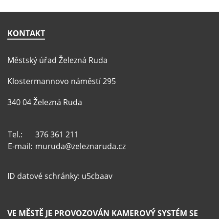
KONTAKT
Městský úřad Železná Ruda
Klostermannovo náměstí 295
340 04 Železná Ruda
Tel.:
376 361 211
E-mail:
muruda@zeleznaruda.cz
ID datové schránky: u5cbaav
VE MĚSTĚ JE PROVOZOVÁN KAMEROVÝ SYSTÉM SE