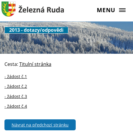
MENU
2013 - dotazy/odpovědi
Cesta:
Titulní stránka
- žádost č.1
- žádost č.2
- žádost č.3
- žádost č.4
Návrat na předchozí stránku