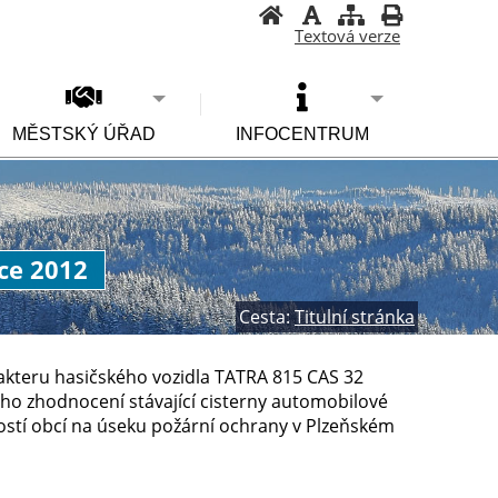
Textová verze
MĚSTSKÝ ÚŘAD
INFOCENTRUM
ce 2012
Cesta:
Titulní stránka
akteru hasičského vozidla TATRA 815 CAS 32
ého zhodnocení stávající cisterny automobilové
ostí obcí na úseku požární ochrany v Plzeňském