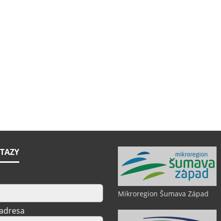
TAZY
Mikroregion Šumava Západ
 adresa