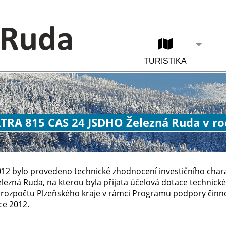
TURISTIKA
ATRA 815 CAS 24 JSDHO Železná Ruda v ro
012 bylo provedeno technické zhodnocení investičního char
lezná Ruda, na kterou byla přijata účelová dotace technick
 z rozpočtu Plzeňského kraje v rámci Programu podpory činn
oce 2012.