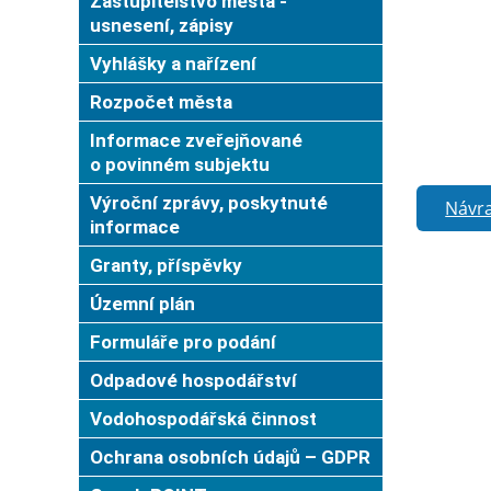
Zastupitelstvo města -
usnesení, zápisy
Vyhlášky a nařízení
Rozpočet města
Informace zveřejňované
o povinném subjektu
Výroční zprávy, poskytnuté
Návra
informace
Granty, příspěvky
Územní plán
Formuláře pro podání
Odpadové hospodářství
Vodohospodářská činnost
Ochrana osobních údajů – GDPR