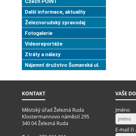
Czech POINT
Další informace, aktuality
Železnorudský zpravodaj
Fotogalerie
Videoreportáže
Ztráty a nálezy
Nájemní družstvo Šumavská ul.
KONTAKT
VAŠE DO
Městský úřad Železná Ruda
Jméno
Klostermannovo náměstí 295
340 04 Železná Ruda
E-mail či