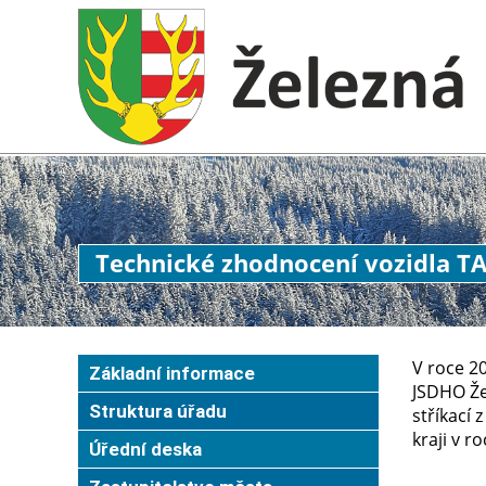
Technické zhodnocení vozidla T
V roce 2
Základní informace
JSDHO Že
Struktura úřadu
stříkací
kraji v r
Úřední deska