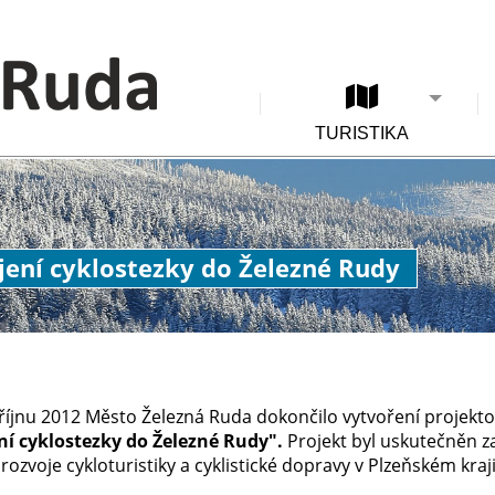
TURISTIKA
ení cyklostezky do Železné Rudy
 říjnu 2012 Město Železná Ruda dokončilo vytvoření projek
í cyklostezky do Železné Rudy".
Projekt byl uskutečněn z
ozvoje cykloturistiky a cyklistické dopravy v Plzeňském kraji