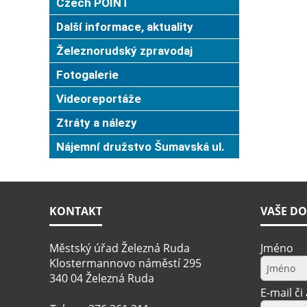
Czech POINT
Další informace, aktuality
Železnorudský zpravodaj
Fotogalerie
Videoreportáže
Ztráty a nálezy
Nájemní družstvo Šumavská ul.
KONTAKT
VAŠE DO
Městský úřad Železná Ruda
Jméno
Klostermannovo náměstí 295
340 04 Železná Ruda
E-mail či