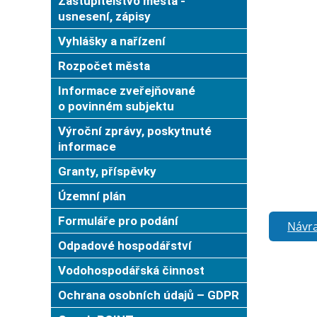
Zastupitelstvo města -
usnesení, zápisy
Vyhlášky a nařízení
Rozpočet města
Informace zveřejňované
o povinném subjektu
Výroční zprávy, poskytnuté
informace
Granty, příspěvky
Územní plán
Formuláře pro podání
Návra
Odpadové hospodářství
Vodohospodářská činnost
Ochrana osobních údajů – GDPR