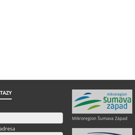
TAZY
Mikroregion Šumava Západ
 adresa