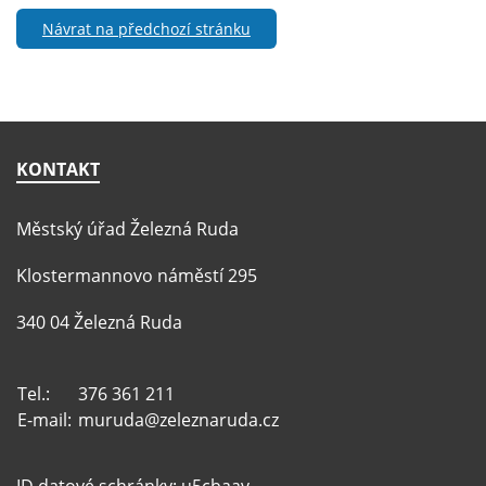
Návrat na předchozí stránku
KONTAKT
Městský úřad Železná Ruda
Klostermannovo náměstí 295
340 04 Železná Ruda
Tel.:
376 361 211
E-mail:
muruda@zeleznaruda.cz
ID datové schránky: u5cbaav