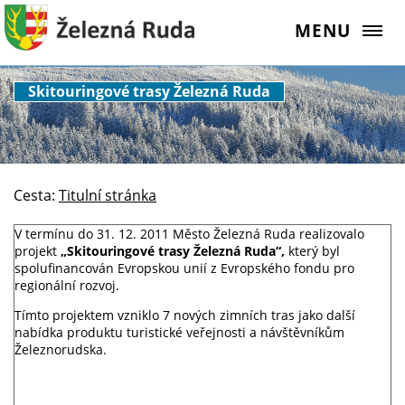
MENU
Skitouringové trasy Železná Ruda
Cesta:
Titulní stránka
V termínu do 31. 12. 2011 Město Železná Ruda realizovalo
projekt
„Skitouringové trasy
Železná Ruda“,
který byl
spolufinancován Evropskou unií z Evropského fondu pro
regionální rozvoj.
Tímto projektem vzniklo 7 nových zimních tras jako další
nabídka produktu turistické veřejnosti a návštěvníkům
Železnorudska.