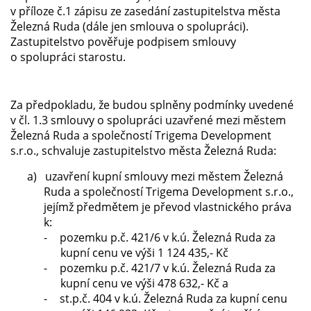
v příloze č.1 zápisu ze zasedání zastupitelstva města
Železná Ruda (dále jen smlouva o spolupráci).
Zastupitelstvo pověřuje podpisem smlouvy
o spolupráci starostu.
Za předpokladu, že budou splněny podmínky uvedené
v čl. 1.3 smlouvy o spolupráci uzavřené mezi městem
Železná Ruda a společností Trigema Development
s.r.o., schvaluje zastupitelstvo města Železná Ruda:
a)
uzavření kupní smlouvy mezi městem Železná
Ruda a společností Trigema Development s.r.o.,
jejímž předmětem je převod vlastnického práva
k:
-
pozemku p.č. 421/6 v k.ú. Železná Ruda za
kupní cenu ve výši 1 124 435,- Kč
-
pozemku p.č. 421/7 v k.ú. Železná Ruda za
kupní cenu ve výši 478 632,- Kč a
-
st.p.č. 404 v k.ú. Železná Ruda za kupní cenu