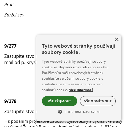
Proti:-
Zdržel se:-
×
Tyto webové stránky používají
9/277
soubory cookie.
Zastupitelstvo města Železná Ruda bere na vědomí e-
Tyto webové stránky používají soubory
mail od p. Kryštofa (srubová osada Debrník).
cookie ke zlepšení uživatelského zážitku.
Používáním našich webových stránek
souhlasíte se všemi soubory cookie v
souladu s našimi zásadami používání
souborů cookie.
Více informací
9/278
VŠE PŘIJMOUT
VŠE ODMÍTNOUT
Zastupitelstvo města Železná Ruda s
ouhlasí:
PODROBNÉ NASTAVENÍ
- s podáním projektové žádosti „Cyklostezky a cyklistické trasy
NEZBYTNĚ NUTNÉ SOUBORY
na území Železné Rudy – nadregionální cyklotrasa č. 33“ do