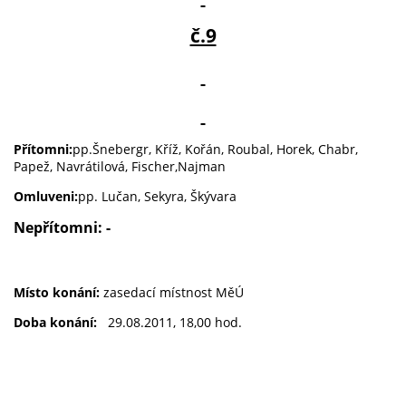
č.9
Přítomni:
pp.Šnebergr, Kříž, Kořán, Roubal, Horek, Chabr,
Papež, Navrátilová, Fischer,Najman
Omluveni:
pp. Lučan, Sekyra, Škývara
Nepřítomni: -
Místo konání:
zasedací místnost MěÚ
Doba konání:
29.08.2011, 18,00 hod.