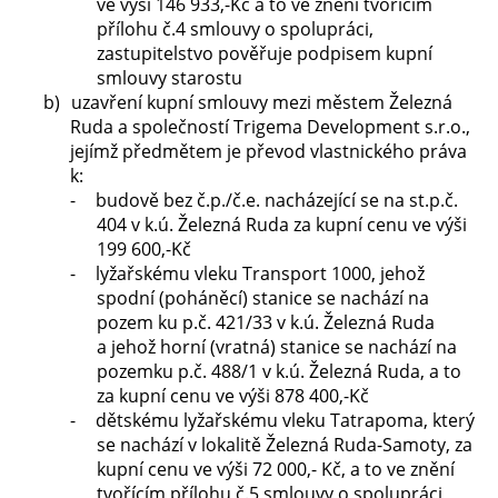
ve výši 146 933,-Kč a to ve znění tvořícím
přílohu č.4 smlouvy o spolupráci,
zastupitelstvo pověřuje podpisem kupní
smlouvy starostu
b)
uzavření kupní smlouvy mezi městem Železná
Ruda a společností Trigema Development s.r.o.,
jejímž předmětem je převod vlastnického práva
k:
-
budově bez č.p./č.e. nacházející se na st.p.č.
404 v k.ú. Železná Ruda za kupní cenu ve výši
199 600,-Kč
-
lyžařskému vleku Transport 1000, jehož
spodní (poháněcí) stanice se nachází na
pozem ku p.č. 421/33 v k.ú. Železná Ruda
a jehož horní (vratná) stanice se nachází na
pozemku p.č. 488/1 v k.ú. Železná Ruda, a to
za kupní cenu ve výši 878 400,-Kč
-
dětskému lyžařskému vleku Tatrapoma, který
se nachází v lokalitě Železná Ruda-Samoty, za
kupní cenu ve výši 72 000,- Kč, a to ve znění
tvořícím přílohu č.5 smlouvy o spolupráci,