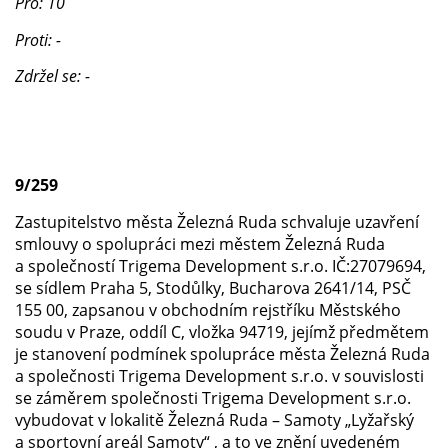
Pro: 10
Proti: -
Zdržel se: -
9/259
Zastupitelstvo města Železná Ruda schvaluje uzavření
smlouvy o spolupráci mezi městem Železná Ruda
a společností Trigema Development s.r.o. IČ:27079694,
se sídlem Praha 5, Stodůlky, Bucharova 2641/14, PSČ
155 00, zapsanou v obchodním rejstříku Městského
soudu v Praze, oddíl C, vložka 94719, jejímž předmětem
je stanovení podmínek spolupráce města Železná Ruda
a společnosti Trigema Development s.r.o. v souvislosti
se záměrem společnosti Trigema Development s.r.o.
vybudovat v lokalitě Železná Ruda – Samoty „Lyžařský
a sportovní areál Samoty“ , a to ve znění uvedeném