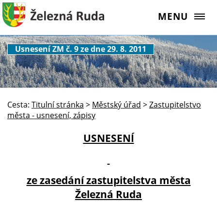
MENU
Usnesení ZM č. 9 ze dne 29. 8. 2011
Cesta:
Titulní stránka
>
Městský úřad
>
Zastupitelstvo
města - usnesení, zápisy
USNESENÍ
ze zasedání zastupitelstva města
Železná Ruda