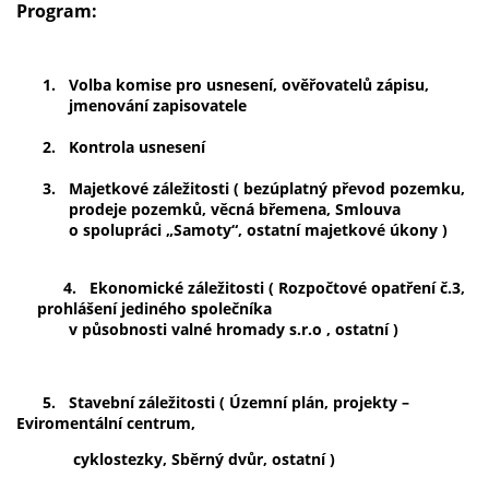
Program:
1.
Volba komise pro usnesení, ověřovatelů zápisu,
jmenování zapisovatele
2.
Kontrola usnesení
3.
Majetkové záležitosti ( bezúplatný převod pozemku,
prodeje pozemků, věcná břemena, Smlouva
o spolupráci „Samoty“, ostatní majetkové úkony )
4.
Ekonomické záležitosti ( Rozpočtové opatření č.3,
prohlášení jediného společníka
v působnosti valné hromady s.r.o , ostatní )
5. Stavební záležitosti ( Územní plán, projekty –
Eviromentální centrum,
cyklostezky, Sběrný dvůr, ostatní )