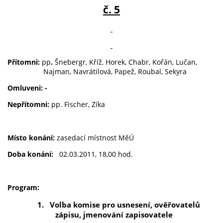
č. 5
Přítomni:
pp
.
Šnebergr, Kříž, Horek, Chabr, Kořán, Lučan,
Najman, Navrátilová, Papež, Roubal, Sekyra
Omluveni: -
Nepřítomni:
pp. Fischer, Zíka
Místo konání:
zasedací místnost MěÚ
Doba konání:
02.03.2011, 18,00 hod.
Program:
1.
Volba komise pro usnesení, ověřovatelů
zápisu, jmenování zapisovatele