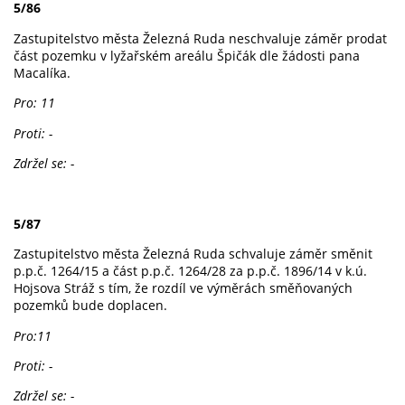
5/86
Zastupitelstvo města Železná Ruda neschvaluje záměr prodat
část pozemku v lyžařském areálu Špičák dle žádosti pana
Macalíka.
Pro: 11
Proti: -
Zdržel se: -
5/87
Zastupitelstvo města Železná Ruda schvaluje záměr směnit
p.p.č. 1264/15 a část p.p.č. 1264/28 za p.p.č. 1896/14 v k.ú.
Hojsova Stráž s tím, že rozdíl ve výměrách směňovaných
pozemků bude doplacen.
Pro:11
Proti: -
Zdržel se: -