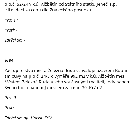
p.p.č. 52/24 v k.ú. Alžbětín od Státního statku Jeneč, s.p.
v likvidaci za cenu dle Znaleckého posudku.
Pro: 11
Proti: -
Zdržel se: -
5/94
Zastupitelstvo města Železná Ruda schvaluje uzavření Kupní
smlouvy na p.p.č. 24/5 o výměře 992 m2 v k.ú. Alžbětín mezi
Městem Železná Ruda a jeho současnými majiteli, tedy panem
Svobodou a panem Janovcem za cenu 30,-Kč/m2.
Pro: 9
Proti: -
Zdržel se: pp. Horek, Kříž