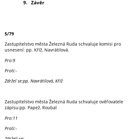
9.
Závěr
5/79
Zastupitelstvo města Železná Ruda schvaluje komisi pro
usnesení: pp. Kříž, Navrátilová.
Pro:9
Proti:-
Zdržel se:pp. Navrátilová, Kříž
Zastupitelstvo města Železná Ruda schvaluje ověřovatele
zápisu:pp. Papež, Roubal
Pro:11
Proti:-
Zdrželi se: -