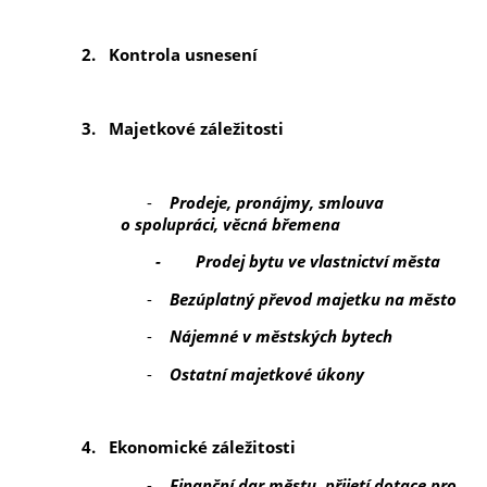
2.
Kontrola usnesení
3.
Majetkové záležitosti
-
Prodeje, pronájmy, smlouva
o spolupráci, věcná břemena
- Prodej bytu ve vlastnictví města
-
Bezúplatný převod majetku na město
-
Nájemné v městských bytech
-
Ostatní majetkové úkony
4.
Ekonomické záležitosti
-
Finanční dar městu, přijetí dotace pro