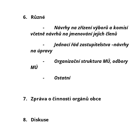
6.
Různé
-
Návrhy na zřízení výborů a komisí
včetně návrhů na jmenování jejich členů
- Jednací řád zastupitelstva –návrhy
na úpravy
- Organizační struktura MÚ, odbory
MÚ
- Ostatní
7.
Zpráva o činnosti orgánů obce
8.
Diskuse