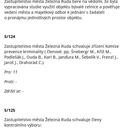
Zastupitelstvo města Železná Ruda bere na vědomí, že byla
vypracována studie využití objektu bývalé celnice a pověřuje
vedení města a majetkový odbor k jednání s žadateli
o pronájmu jednotlivých prostor objektu.
5/124
Zastupitelstvo města Železná Ruda schvaluje zřízení komise
prevence kriminality ( členové: pp. Šnebergr M., Kříž M.,
Podlešák J., Ouda B., Karl B., Janďura M., Šebelík V., Frenzl J.,
Jaroš J., Drahorád C.).
Pro: 11
Proti: -
Zdržel se: -
5/125
Zastupitelstvo města Železná Ruda schvaluje členy
kontrolního výboru: