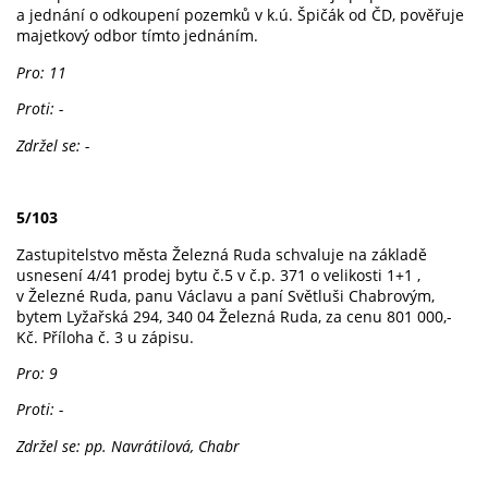
a jednání o odkoupení pozemků v k.ú. Špičák od ČD, pověřuje
majetkový odbor tímto jednáním.
Pro: 11
Proti: -
Zdržel se: -
5/103
Zastupitelstvo města Železná Ruda schvaluje na základě
usnesení 4/41 prodej bytu č.5 v č.p. 371 o velikosti 1+1 ,
v Železné Ruda, panu Václavu a paní Světluši Chabrovým,
bytem Lyžařská 294, 340 04 Železná Ruda, za cenu 801 000,-
Kč. Příloha č. 3 u zápisu.
Pro: 9
Proti: -
Zdržel se: pp. Navrátilová, Chabr