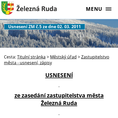
MENU
Usnesení ZM č.5 ze dne 02. 03. 2011
Cesta:
Titulní stránka
>
Městský úřad
>
Zastupitelstvo
města - usnesení, zápisy
USNESENÍ
ze zasedání zastupitelstva města
Železná Ruda