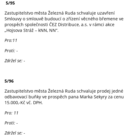
5/95
Zastupitelstvo města Železná Ruda schvaluje uzavření
Smlouvy o smlouvě budoucí o zřízení věcného břemene ve
prospěch společnosti ČEZ Distribuce, a.s. v rámci akce
„Hojsova Stráž – kNN, NN“.
Pro:11
Proti: -
Zdržel se: -
5/96
Zastupitelstvo města Železná Ruda schvaluje prodej jedné
odbavovací buňky ve prospěch pana Marka Sekyry za cenu
15.000,-Kč vč. DPH.
Pro: 11
Proti: -
Zdržel se: -