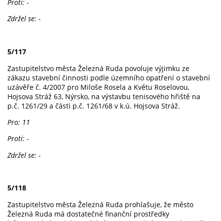
Proti: -
Zdržel se: -
5/117
Zastupitelstvo města Železná Ruda povoluje výjimku ze
zákazu stavební činnosti podle územního opatření o stavební
uzávěře č. 4/2007 pro Miloše Rosela a Květu Roselovou,
Hojsova Stráž 63, Nýrsko, na výstavbu tenisového hřiště na
p.č. 1261/29 a části p.č. 1261/68 v k.ú. Hojsova Stráž.
Pro: 11
Proti: -
Zdržel se: -
5/118
Zastupitelstvo města Železná Ruda prohlašuje, že město
Železná Ruda má dostatečné finanční prostředky