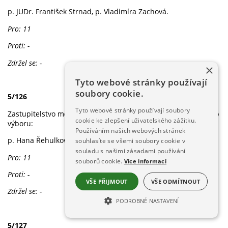
p. JUDr. František Strnad, p. Vladimíra Zachová.
Pro: 11
Proti: -
Zdržel se: -
×
Tyto webové stránky používají
soubory cookie.
5/126
Tyto webové stránky používají soubory
Zastupitelstvo města Železná Ruda schvaluje členy finančního
cookie ke zlepšení uživatelského zážitku.
výboru:
Používáním našich webových stránek
p. Hana Řehulková, p. Jarmila Poštulková.
souhlasíte se všemi soubory cookie v
souladu s našimi zásadami používání
Pro: 11
souborů cookie.
Více informací
Proti: -
VŠE PŘIJMOUT
VŠE ODMÍTNOUT
Zdržel se: -
PODROBNÉ NASTAVENÍ
NEZBYTNĚ NUTNÉ SOUBORY
5/127