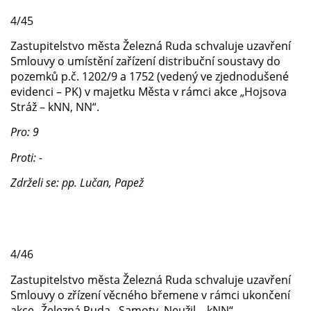
4/45
Zastupitelstvo města Železná Ruda schvaluje uzavření
Smlouvy o umístění zařízení distribuční soustavy do
pozemků p.č. 1202/9 a 1752 (vedený ve zjednodušené
evidenci – PK) v majetku Města v rámci akce „Hojsova
Stráž – kNN, NN“.
Pro: 9
Proti: -
Zdrželi se: pp. Lučan, Papež
4/46
Zastupitelstvo města Železná Ruda schvaluje uzavření
Smlouvy o zřízení věcného břemene v rámci ukončení
akce „Železná Ruda., Samoty, Neužil – kNN“.