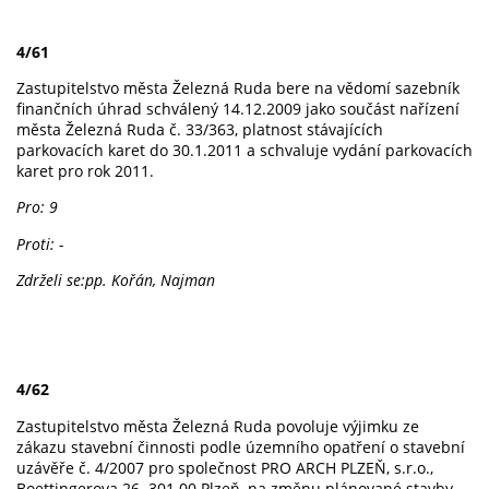
4/61
Zastupitelstvo
města Železná Ruda bere na vědomí sazebník
finančních úhrad schválený 14.12.2009 jako součást nařízení
města Železná Ruda č. 33/363, platnost stávajících
parkovacích karet do 30.1.2011 a schvaluje vydání parkovacích
karet pro rok 2011.
Pro: 9
Proti: -
Zdrželi se:pp. Kořán, Najman
4/62
Zastupitelstvo města Železná Ruda povoluje výjimku ze
zákazu stavební činnosti podle územního opatření o stavební
uzávěře č. 4/2007 pro společnost PRO ARCH PLZEŇ, s.r.o.,
Boettingerova
26
,
301 00 Plzeň,
na změnu plánované stavby