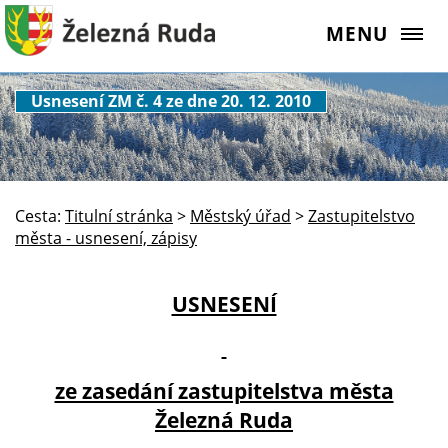
MENU
Usnesení ZM č. 4 ze dne 20. 12. 2010
Cesta:
Titulní stránka
>
Městský úřad
>
Zastupitelstvo
města - usnesení, zápisy
USNESENÍ
ze zasedání zastupitelstva města
Železná Ruda