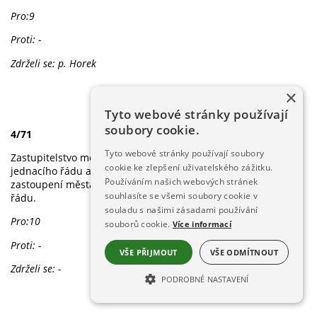
Pro:9
Proti: -
Zdrželi se: p. Horek
×
Tyto webové stránky používají
soubory cookie.
4/71
Tyto webové stránky používají soubory
Zastupitelstvo města Železná Ruda schvaluje přípravu změny
cookie ke zlepšení uživatelského zážitku.
jednacího řádu a ukládá správnímu odboru a právnímu
Používáním našich webových stránek
zastoupení města zapracování návrhů zastupitelů do tohoto
souhlasíte se všemi soubory cookie v
řádu.
souladu s našimi zásadami používání
Pro:10
souborů cookie.
Více informací
Proti: -
VŠE PŘIJMOUT
VŠE ODMÍTNOUT
Zdrželi se: -
PODROBNÉ NASTAVENÍ
NEZBYTNĚ NUTNÉ SOUBORY