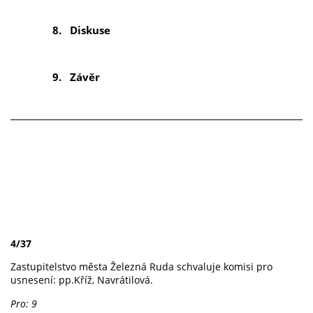
8.
Diskuse
9.
Závěr
4/37
Zastupitelstvo města Železná Ruda schvaluje komisi pro
usnesení: pp.Kříž, Navrátilová.
Pro: 9