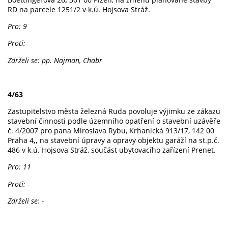
RD na parcele 1251/2 v k.ú. Hojsova Stráž.
Pro: 9
Proti:-
Zdrželi se: pp. Najman, Chabr
4/63
Zastupitelstvo města železná Ruda povoluje výjimku ze zákazu
stavební činnosti podle územního opatření o stavební uzávěře
č. 4/2007 pro pana Miroslava Rybu, Krhanická 913/17, 142 00
Praha 4
,,
na stavební úpravy a opravy objektu garáží na st.p.č.
486 v k.ú. Hojsova Stráž, součást ubytovacího zařízení Prenet.
Pro: 11
Proti: -
Zdrželi se: -