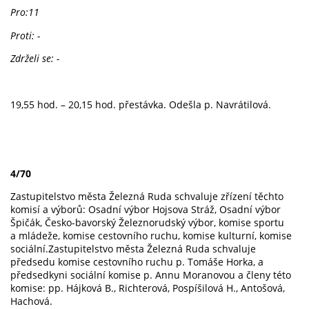
Pro:11
Proti: -
Zdrželi se: -
19,55 hod. – 20,15 hod. přestávka. Odešla p. Navrátilová.
4/70
Zastupitelstvo města Železná Ruda schvaluje zřízení těchto
komisí a výborů: Osadní výbor Hojsova Stráž, Osadní výbor
Špičák, Česko-bavorský Železnorudský výbor, komise sportu
a mládeže, komise cestovního ruchu, komise kulturní, komise
sociální.Zastupitelstvo města Železná Ruda schvaluje
předsedu komise cestovního ruchu p. Tomáše Horka, a
předsedkyni sociální komise p. Annu Moranovou a členy této
komise: pp. Hájková B., Richterová, Pospíšilová H., Antošová,
Hachová.