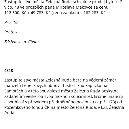
Zastupitelstvo města Železná Ruda schvaluje prodej bytu č. 2
v čp. 48 ve prospěch pana Miroslava Makovce za cenu
112.500,-Kč + 49.783,-Kč (cena za okna) = 162.283,-Kč
Pro: 10
Proti: -
Zdrželi se: p. Chabr
4/43
Zastupitelstvo města Železná Ruda bere na vědomí záměr
manželů Lehečkových obnovit historickou kapličku na
Samotách a v této souvislosti město Železná Ruda poskytne
žadatelům veškerou svou možnou součinnost, kromě finanční
a souhlasí s převodem předmětného pozemku (stp.č. 173) od
Pozemkového fondu ČR na město Železná Ruda, v k.ú. Železná
Ruda.