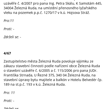
uzávěře č. 4/2007 pro pana Ing. Petra Skálu, K Samotám 445,
34004
Železná
Ruda,
na umístění přenosného lyžařského
vleku na pozemek p.p.č. 1270/17 v k.ú. Hojsova Stráž.
Pro:11
Proti: -
Zdrželi se: -
4/67
Zastupitelstvo města Železná Ruda povoluje výjimku ze
zákazu stavební činnosti podle nařízení obce Železná Ruda
o stavební uzávěře č. 6/2005 a č. 115/2006 pro pana JUDr.
Františka
Strnada,
U Řezné 375, 340 04 Železná Ruda, na
stavební úpravy bytu majitele a balkón v Hotelu Belvedér čp.
189 na st.p.č. 193 v k.ú. Železná Ruda.
Pro: 11
Proti: -
Zdrželi se: -