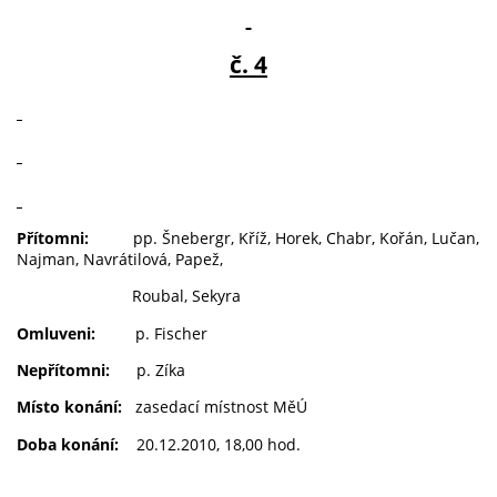
č. 4
Přítomni:
pp. Šnebergr, Kříž, Horek, Chabr, Kořán, Lučan,
Najman, Navrátilová, Papež,
Roubal, Sekyra
Omluveni:
p. Fischer
Nepřítomni:
p. Zíka
Místo konání:
zasedací místnost MěÚ
Doba konání:
20.12.2010, 18,00 hod.